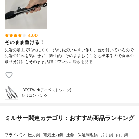
4.00
そのまま置ける！
先端の加工で汚れにくく、汚れも洗いやすい作り。台が付いているので
先端の汚れを気にせず、衛生的にそのままおくことも出来るので食卓の
取り分けにもそのまま活躍！ワンタ…
続きを見る
IBESTWIN(アイベストウィン)
シリコントング
ミルサー関連カテゴリ：おすすめ商品ランキング
フライパン
圧力鍋
電気圧力鍋
土鍋
保温調理鍋
片手鍋
両手鍋