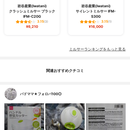
岩谷産業(Iwatani)
岩谷産業(Iwatani)
クラッシュミルサー ブラック
サイレントミルサー IFM-
IFM-C20G
S30G
3.15
3.15
(3)
(1)
¥6,210
¥16,000
ミルサーランキングをもっと見る
関連おすすめクチコミ
バドママ★フォロバ100◎