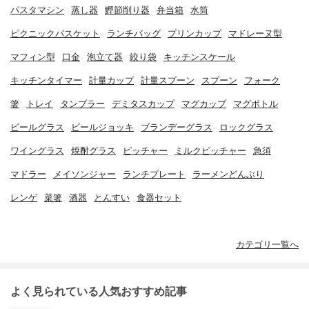
パスタマシン
蒸し器
鰹節削り器
弁当箱
水筒
ピクニックバスケット
ランチバッグ
プリンカップ
マドレーヌ型
マフィン型
口金
泡立て器
絞り袋
キッチンスケール
キッチンタイマー
計量カップ
計量スプーン
スプーン
フォーク
箸
トレイ
タンブラー
デミタスカップ
マグカップ
マグボトル
ビールグラス
ビールジョッキ
ブランデーグラス
ロックグラス
ワイングラス
焼酎グラス
ピッチャー
ミルクピッチャー
急須
マドラー
メイソンジャー
ランチプレート
ラーメンどんぶり
レンゲ
菜箸
酒器
とんすい
食器セット
カテゴリ一覧へ
よく見られている人気おすすめ記事