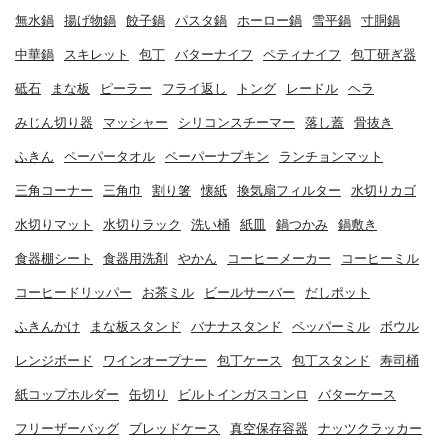
無水鍋
揚げ物鍋
餃子鍋
パスタ鍋
ホーロー鍋
雪平鍋
寸胴鍋
中華鍋
スキレット
包丁
バターナイフ
ペティナイフ
包丁研ぎ器
砥石
まな板
ピーラー
フライ返し
トング
レードル
ヘラ
みじん切り器
マッシャー
シリコンスチーマー
落し蓋
骨抜き
ふきん
ペーパータオル
ペーパーナプキン
ランチョンマット
三角コーナー
三角巾
割り箸
懐紙
換気扇フィルター
水切りカゴ
水切りマット
水切りラック
洗い桶
紙皿
鍋つかみ
鍋敷き
食器棚シート
食器用洗剤
やかん
コーヒーメーカー
コーヒーミル
コーヒードリッパー
お茶ミル
ビールサーバー
だしポット
ふきんかけ
まな板スタンド
バナナスタンド
ペッパーミル
ボウル
レンジボード
ワインオープナー
包丁ケース
包丁スタンド
寿司桶
紙コップホルダー
缶切り
ビルトインガスコンロ
バターケース
フリーザーバッグ
ブレッドケース
真空保存容器
ナッツクラッカー