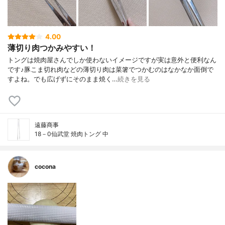
4.00
薄切り肉つかみやすい！
トングは焼肉屋さんでしか使わないイメージですが実は意外と便利なん
です♪豚こま切れ肉などの薄切り肉は菜箸でつかむのはなかなか面倒で
すよね。でも広げずにそのまま焼く…
続きを見る
遠藤商事
18－0仙武堂 焼肉トング 中
cocona