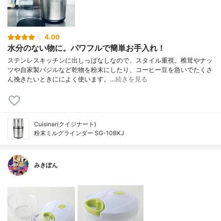
4.00
水分のない物に。パワフルで簡単お手入れ！
ステンレスキッチンに出しっぱなしなので、スタイル重視。椎茸やナッ
ツや自家製バジルなど乾物を粉末にしたり、コーヒー豆を急いでたくさ
ん挽きたいときにによく使います。…
続きを見る
Cuisinar(クイジナート)
粉末ミルグラインダー SG-10BKJ
みきぽん