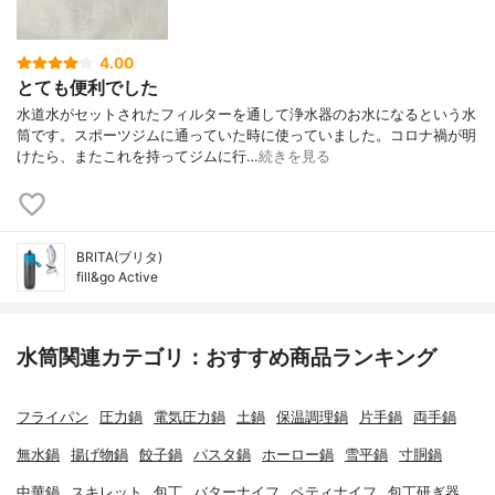
4.00
とても便利でした
水道水がセットされたフィルターを通して浄水器のお水になるという水
筒です。スポーツジムに通っていた時に使っていました。コロナ禍が明
けたら、またこれを持ってジムに行…
続きを見る
BRITA(ブリタ)
fill&go Active
水筒関連カテゴリ：おすすめ商品ランキング
フライパン
圧力鍋
電気圧力鍋
土鍋
保温調理鍋
片手鍋
両手鍋
無水鍋
揚げ物鍋
餃子鍋
パスタ鍋
ホーロー鍋
雪平鍋
寸胴鍋
中華鍋
スキレット
包丁
バターナイフ
ペティナイフ
包丁研ぎ器