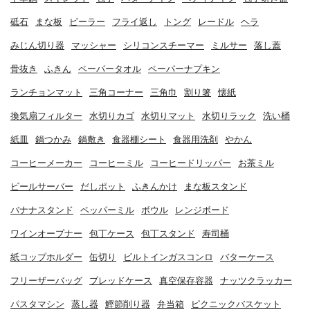
砥石
まな板
ピーラー
フライ返し
トング
レードル
ヘラ
みじん切り器
マッシャー
シリコンスチーマー
ミルサー
落し蓋
骨抜き
ふきん
ペーパータオル
ペーパーナプキン
ランチョンマット
三角コーナー
三角巾
割り箸
懐紙
換気扇フィルター
水切りカゴ
水切りマット
水切りラック
洗い桶
紙皿
鍋つかみ
鍋敷き
食器棚シート
食器用洗剤
やかん
コーヒーメーカー
コーヒーミル
コーヒードリッパー
お茶ミル
ビールサーバー
だしポット
ふきんかけ
まな板スタンド
バナナスタンド
ペッパーミル
ボウル
レンジボード
ワインオープナー
包丁ケース
包丁スタンド
寿司桶
紙コップホルダー
缶切り
ビルトインガスコンロ
バターケース
フリーザーバッグ
ブレッドケース
真空保存容器
ナッツクラッカー
パスタマシン
蒸し器
鰹節削り器
弁当箱
ピクニックバスケット