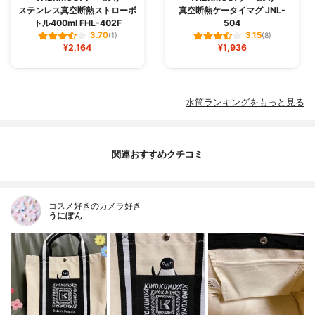
ステンレス真空断熱ストローボ
真空断熱ケータイマグ JNL-
トル400ml FHL-402F
504
3.70
3.15
(1)
(8)
¥2,164
¥1,936
水筒ランキングをもっと見る
関連おすすめクチコミ
コスメ好きのカメラ好き
うにぽん