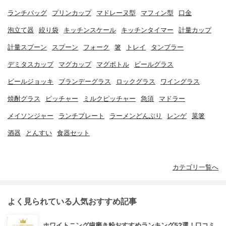
ランチバッグ
プリンカップ
マドレーヌ型
マフィン型
口金
泡立て器
絞り袋
キッチンスケール
キッチンタイマー
計量カップ
計量スプーン
スプーン
フォーク
箸
トレイ
タンブラー
デミタスカップ
マグカップ
マグボトル
ビールグラス
ビールジョッキ
ブランデーグラス
ロックグラス
ワイングラス
焼酎グラス
ピッチャー
ミルクピッチャー
急須
マドラー
メイソンジャー
ランチプレート
ラーメンどんぶり
レンゲ
菜箸
酒器
とんすい
食器セット
カテゴリ一覧へ
よく見られている人気おすすめ記事
ホワイトニング歯磨き粉おすすめランキング52選！口コミ