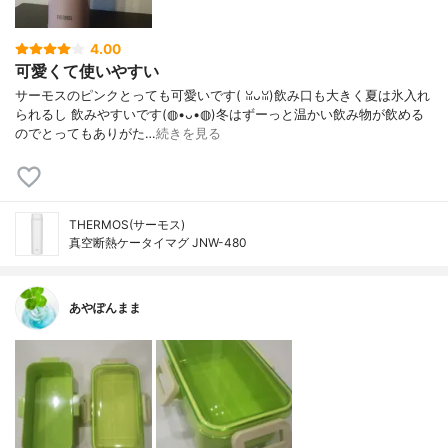
4.00
可愛くて使いやすい
サーモスのピンクとっても可愛いです( ꈍᴗꈍ)飲み口も大きく夏は氷入れ
られるし 飲みやすいです(◍•ᴗ•◍)冬はずーっと温かい飲み物が飲める
のでとってもありがた…
続きを見る
THERMOS(サーモス)
真空断熱ケータイマグ JNW-480
あやぽんまま