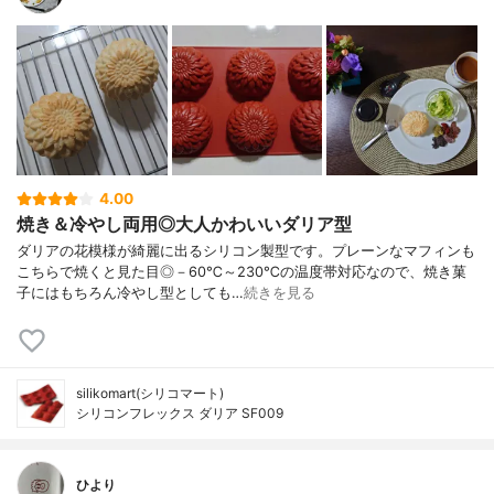
4.00
焼き＆冷やし両用◎大人かわいいダリア型
ダリアの花模様が綺麗に出るシリコン製型です。プレーンなマフィンも
こちらで焼くと見た目◎－60℃～230℃の温度帯対応なので、焼き菓
子にはもちろん冷やし型としても…
続きを見る
silikomart(シリコマート)
シリコンフレックス ダリア SF009
ひより