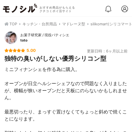
おすすめ商品がもらえる
クチコミポイ活サイト
TOP
キッチン・台所用品
マドレーヌ型
silikomart(シリコマ
お菓子研究家 / 現役パティシエ
toto
5.00
更新日時：6ヶ月以上前
独特の臭いがしない優秀シリコン型
ミニフィナンシェを作る為に購入。
オーブンが日立ヘルシーシェフなので問題なく入りました
が、横幅が狭いオーブンだと天板にのらないかもしれませ
ん。
最悪切ったり、まっすぐ置けなくてちょっと斜めで焼くこ
とになります。