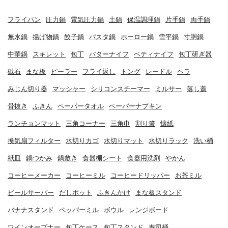
フライパン
圧力鍋
電気圧力鍋
土鍋
保温調理鍋
片手鍋
両手鍋
無水鍋
揚げ物鍋
餃子鍋
パスタ鍋
ホーロー鍋
雪平鍋
寸胴鍋
中華鍋
スキレット
包丁
バターナイフ
ペティナイフ
包丁研ぎ器
砥石
まな板
ピーラー
フライ返し
トング
レードル
ヘラ
みじん切り器
マッシャー
シリコンスチーマー
ミルサー
落し蓋
骨抜き
ふきん
ペーパータオル
ペーパーナプキン
ランチョンマット
三角コーナー
三角巾
割り箸
懐紙
換気扇フィルター
水切りカゴ
水切りマット
水切りラック
洗い桶
紙皿
鍋つかみ
鍋敷き
食器棚シート
食器用洗剤
やかん
コーヒーメーカー
コーヒーミル
コーヒードリッパー
お茶ミル
ビールサーバー
だしポット
ふきんかけ
まな板スタンド
バナナスタンド
ペッパーミル
ボウル
レンジボード
ワインオープナー
包丁ケース
包丁スタンド
寿司桶