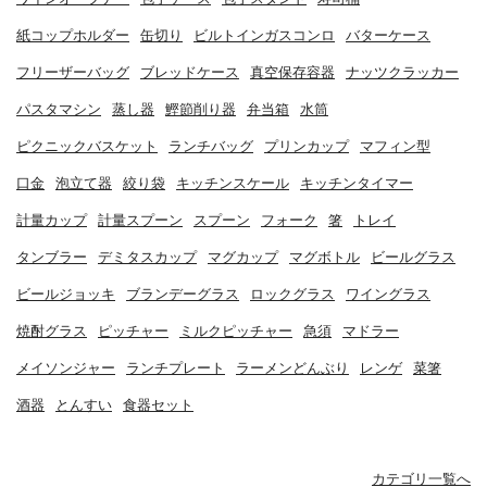
紙コップホルダー
缶切り
ビルトインガスコンロ
バターケース
フリーザーバッグ
ブレッドケース
真空保存容器
ナッツクラッカー
パスタマシン
蒸し器
鰹節削り器
弁当箱
水筒
ピクニックバスケット
ランチバッグ
プリンカップ
マフィン型
口金
泡立て器
絞り袋
キッチンスケール
キッチンタイマー
計量カップ
計量スプーン
スプーン
フォーク
箸
トレイ
タンブラー
デミタスカップ
マグカップ
マグボトル
ビールグラス
ビールジョッキ
ブランデーグラス
ロックグラス
ワイングラス
焼酎グラス
ピッチャー
ミルクピッチャー
急須
マドラー
メイソンジャー
ランチプレート
ラーメンどんぶり
レンゲ
菜箸
酒器
とんすい
食器セット
カテゴリ一覧へ