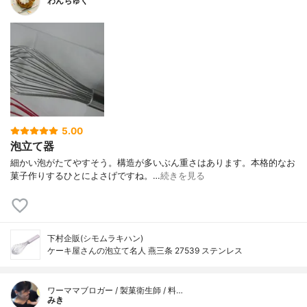
わんちゅく
5.00
泡立て器
細かい泡がたてやすそう。構造が多いぶん重さはあります。本格的なお
菓子作りするひとによさげですね。…
続きを見る
下村企販(シモムラキハン)
ケーキ屋さんの泡立て名人 燕三条 27539 ステンレス
ワーママブロガー / 製菓衛生師 / 料…
みき