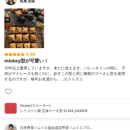
松尾 志保
5.00
mickey型が可愛い！
10年以上愛用していますが、未だに使えます。バレンタインの時に、子
供がマドレーヌを焼くのに、必ずこの型と同じ種類のプーさん型を使用
するのですが、毎年お友達から、…
続きを見る
Skater(スケーター)
シリコーン製 立体ケーキ型 SLM4_549908
日本野菜ソムリエ協会認定野菜ソムリエプロ…