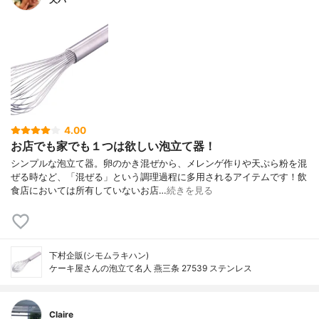
4.00
お店でも家でも１つは欲しい泡立て器！
シンプルな泡立て器。卵のかき混ぜから、メレンゲ作りや天ぷら粉を混
ぜる時など、「混ぜる」という調理過程に多用されるアイテムです！飲
食店においては所有していないお店…
続きを見る
下村企販(シモムラキハン)
ケーキ屋さんの泡立て名人 燕三条 27539 ステンレス
Claire