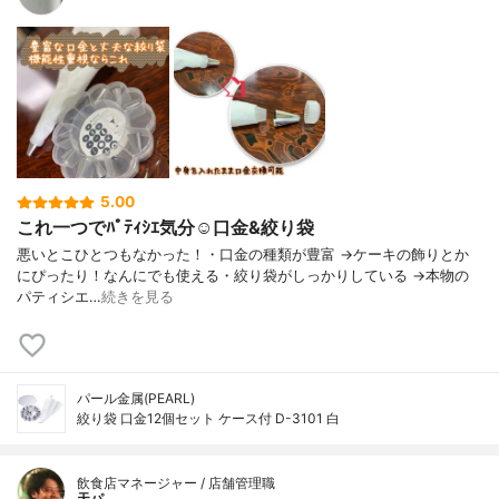
5.00
これ一つでﾊﾟﾃｨｼｴ気分☺️口金&絞り袋
悪いとこひとつもなかった！・口金の種類が豊富 →ケーキの飾りとか
にぴったり！なんにでも使える・絞り袋がしっかりしている →本物の
パティシエ…
続きを見る
パール金属(PEARL)
絞り袋 口金12個セット ケース付 D-3101 白
飲食店マネージャー / 店舗管理職
天パ