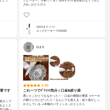
として
グビーター。手動でぐるぐる回すから電気使わなくて出し
入れ…
続きを見る
OXO(オクソー)
エッグビーター 1126980
ひより
5.00
要です
これ一つでﾊﾟﾃｨｼｴ気分☺️口金&絞り袋
悪いとこひとつもなかった！・口金の種類が豊富 →ケーキ
の飾りとかにぴったり！なんにでも使える・絞り袋がしっ
紙カップ
かりしている →本物のパティシエ…
続きを見る
もよくと
型で焼い