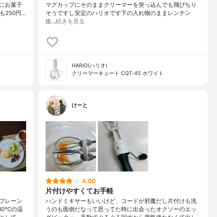
にお菓子
マグカップにそのままクリーマーを突っ込んでも飛びちり
250円…
そうですし安定のハリオです下の入れ物のままレンチン
出…
続きを見る
HARIO(ハリオ)
クリーマーキュート CQT-45 ホワイト
けーと
4.00
片付けやすくてお手軽
プレーン
ハンドミキサーもいいけど、コードが邪魔だし片付けも洗
30℃の温
うのも面倒だなって思ってた時に出会ったオクソーのエッ