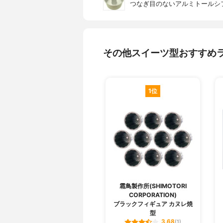
つなぎ目のないアルミトールシ
その他スイーツ型おすすめ
1位
霜鳥製作所(SHIMOTORI
CORPORATION)
ブラックフィギュア カヌレ焼
型
3.68
(1)