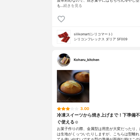
度帯対応なので、焼き菓子にはもちろん冷やし型
も…
続きを見る
silikomart(シリコマート)
シリコンフレックス ダリア SF009
Koharu_kitchen
3.00
冷凍スイーツから焼き上げまで！下準備不
ぐ使える☺︎
お菓子作りの際、金属型は用意が大変だったり、
は生地がくっついたりしますが、こちらは型離れ
ても使いやすいです☺️型の準備が面倒な時はこの