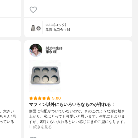
cotta(コッタ)
孝義 丸口金 #14
製菓衛生師
藤永 瞳
5.00
マフィン以外にもいろいろなものが作れる！
。大きい
側面に勾配がついていないので、きのこのような形に焼き
ちろん4号
上がり、私はとっても可愛いと思います。生地にもよりま
っている
すが、8割くらい入れるといい感じにきのこ型になります。
1…
続きを見る