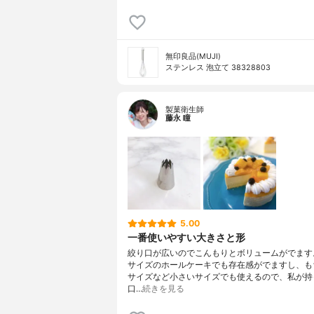
無印良品(MUJI)
ステンレス 泡立て 38328803
製菓衛生師
藤永 瞳
5.00
一番使いやすい大きさと形
絞り口が広いのでこんもりとボリュームがでます
サイズのホールケーキでも存在感がでますし、も
サイズなど小さいサイズでも使えるので、私が持
口…
続きを見る