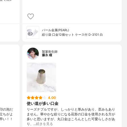
パール金属(PEARL)
絞り袋 口金12個セット ケース付 D-3101 白
製菓衛生師
藤永 瞳
4.00
使い道が多い口金
印の泡だ
リーズナブルですが、しっかりと厚みがあり、歪みもあり
立ちがよ
ません。華やかな絞りになる花形の口金を使用される方が
早い！！
多いと思いますが、丸口金はころんとした可愛らしさがあ
り、…
続きを見る