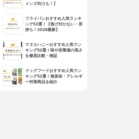
メンズ向けも！】
フライパンおすすめ人気ランキ
ング52選！【焦げ付かない・長
持ち！2026最新】
マヌカハニーおすすめ人気ラン
キング52選！味や栄養価の高さ
を徹底比較・検証
4位
5位
ドッグフードおすすめ人気ラン
キング52選！無添加・アレルギ
ー対策商品を紹介
浅井商店
貝印(KAI)
なぎ目のないアルミトールシ
お手入れラクラク加工のスリム
フォンケーキ型
パウンド型 DL6158
3.15
3.15
(5)
(1)
¥1,881
¥671