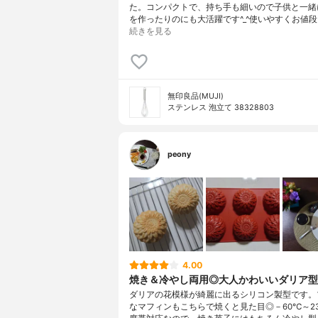
た。コンパクトで、持ち手も細いので子供と一緒
を作ったりのにも大活躍です^_^使いやすくお値段も
続きを見る
無印良品(MUJI)
ステンレス 泡立て 38328803
peony
4.00
焼き＆冷やし両用◎大人かわいいダリア型
ダリアの花模様が綺麗に出るシリコン製型です。
なマフィンもこちらで焼くと見た目◎－60℃～2