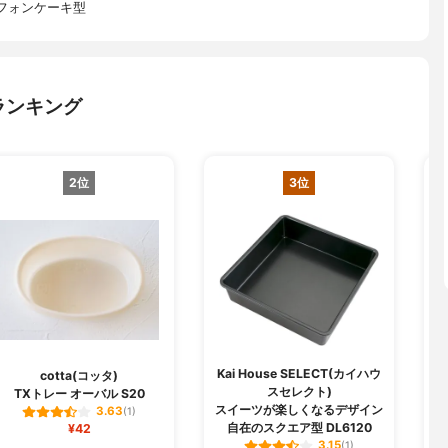
フォンケーキ型
ランキング
2位
3位
Kai House SELECT(カイハウ
cotta(コッタ)
スセレクト)
TXトレー オーバル S20
つ
スイーツが楽しくなるデザイン
3.63
(1)
自在のスクエア型 DL6120
¥42
3.15
(1)