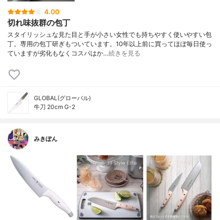
4.00
切れ味抜群の包丁
スタイリッシュな見た目と手が小さい女性でも持ちやすく使いやすい包
丁。専用の包丁研ぎもついています。10年以上前に買ってほぼ毎日使っ
ていますが劣化もなくコスパはか…
続きを見る
GLOBAL(グローバル)
牛刀 20cm G-2
みきぽん