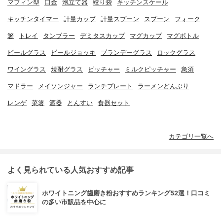
マフィン型
口金
泡立て器
絞り袋
キッチンスケール
キッチンタイマー
計量カップ
計量スプーン
スプーン
フォーク
箸
トレイ
タンブラー
デミタスカップ
マグカップ
マグボトル
ビールグラス
ビールジョッキ
ブランデーグラス
ロックグラス
ワイングラス
焼酎グラス
ピッチャー
ミルクピッチャー
急須
マドラー
メイソンジャー
ランチプレート
ラーメンどんぶり
レンゲ
菜箸
酒器
とんすい
食器セット
カテゴリ一覧へ
よく見られている人気おすすめ記事
ホワイトニング歯磨き粉おすすめランキング52選！口コミ
の多い市販品を中心に