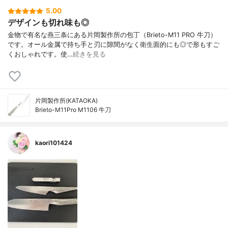
5.00
デザインも切れ味も◎
金物で有名な燕三条にある片岡製作所の包丁（Brieto-M11 PRO 牛刀）
です。オール金属で持ち手と刃に隙間がなく衛生面的にも◎で形もすご
くおしゃれです。使…
続きを見る
片岡製作所(KATAOKA)
Brieto-M11Pro M1106 牛刀
kaori101424