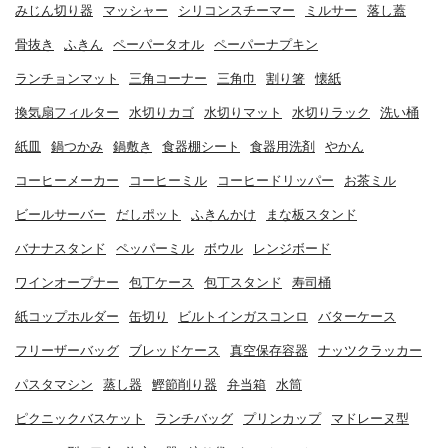
みじん切り器
マッシャー
シリコンスチーマー
ミルサー
落し蓋
骨抜き
ふきん
ペーパータオル
ペーパーナプキン
ランチョンマット
三角コーナー
三角巾
割り箸
懐紙
換気扇フィルター
水切りカゴ
水切りマット
水切りラック
洗い桶
紙皿
鍋つかみ
鍋敷き
食器棚シート
食器用洗剤
やかん
コーヒーメーカー
コーヒーミル
コーヒードリッパー
お茶ミル
ビールサーバー
だしポット
ふきんかけ
まな板スタンド
バナナスタンド
ペッパーミル
ボウル
レンジボード
ワインオープナー
包丁ケース
包丁スタンド
寿司桶
紙コップホルダー
缶切り
ビルトインガスコンロ
バターケース
フリーザーバッグ
ブレッドケース
真空保存容器
ナッツクラッカー
パスタマシン
蒸し器
鰹節削り器
弁当箱
水筒
ピクニックバスケット
ランチバッグ
プリンカップ
マドレーヌ型