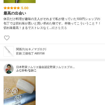
5.00
最高の出会い
休日だけ料理が趣味の主人がそれまで私が使っていた100円ショップの
包丁では切れ味が悪いと買い求めた物です。本物ってこういうこと？！
切れ味最高！まるでストレスなく…
続きを見る
関孫六(セキノマゴロク)
匠創 三徳包丁 AB5156
日本野菜ソムリエ協会認定野菜ソムリエプロ…
ふじかわ なおこ