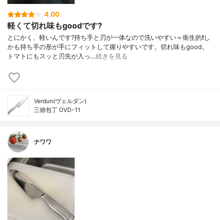
4.00
軽くて切れ味もgoodです?
とにかく、軽いんです?持ち手と刃が一体なので洗いやすい＝衛生的❗️し
かも持ち手の形が手にフィットして握りやすいです。切れ味もgood。
トマトにもスッと刃先が入っ…
続きを見る
Verdun(ヴェルダン)
三徳包丁 OVD-11
ナワワ