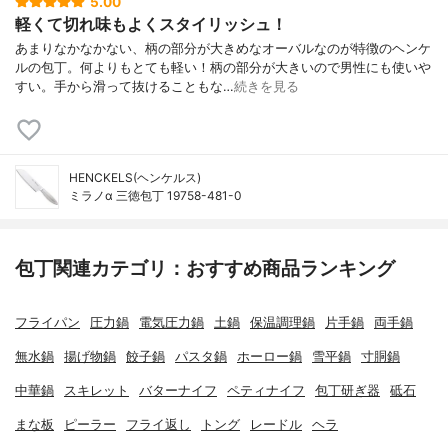
5.00
軽くて切れ味もよくスタイリッシュ！
あまりなかなかない、柄の部分が大きめなオーバルなのが特徴のヘンケ
ルの包丁。何よりもとても軽い！柄の部分が大きいので男性にも使いや
すい。手から滑って抜けることもな…
続きを見る
HENCKELS(ヘンケルス)
ミラノα 三徳包丁 19758-481-0
包丁関連カテゴリ：おすすめ商品ランキング
フライパン
圧力鍋
電気圧力鍋
土鍋
保温調理鍋
片手鍋
両手鍋
無水鍋
揚げ物鍋
餃子鍋
パスタ鍋
ホーロー鍋
雪平鍋
寸胴鍋
中華鍋
スキレット
バターナイフ
ペティナイフ
包丁研ぎ器
砥石
まな板
ピーラー
フライ返し
トング
レードル
ヘラ