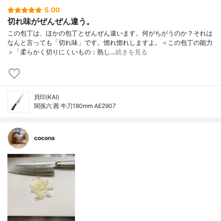
5.00
切れ味がぜんぜん違う。
この包丁は、ほかの包丁とぜんぜん違います。何がちがうのか？それは
なんと言っても「切れ味」です。惚れ惚れしますよ。＜この包丁の能力
＞「柔らかく切りにくいもの：熟し…
続きを見る
貝印(KAI)
関孫六 茜 牛刀180mm AE2907
cocona