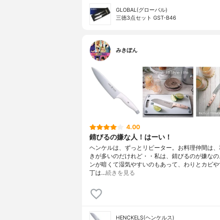
GLOBAL(グローバル)
三徳3点セット GST-B46
みきぽん
4.00
錆びるの嫌な人！はーい！
ヘンケルは、ずっとリピーター。お料理仲間は、
きが多いのだけれど・・私は、錆びるのが嫌なの
ンが暗くて湿気やすいのもあって、わりとカビや
丁は…
続きを見る
HENCKELS(ヘンケルス)