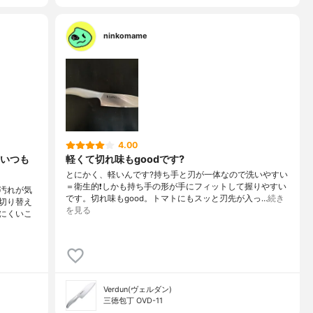
ninkomame
4.00
いつも
軽くて切れ味もgoodです?
とにかく、軽いんです?持ち手と刃が一体なので洗いやすい
＝衛生的❗️しかも持ち手の形が手にフィットして握りやすい
汚れが気
です。切れ味もgood。トマトにもスッと刃先が入っ…
続き
切り替え
を見る
にくいこ
Verdun(ヴェルダン)
三徳包丁 OVD-11