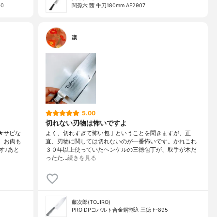
-0
関孫六 茜 牛刀180mm AE2907
凛
5.00
切れない刃物は怖いですよ
★サビな
よく、切れすぎて怖い包丁ということを聞きますが、正
、お肉も
直、刃物に関しては切れないのが一番怖いです。かれこれ
す♪あと
３０年以上使っていたヘンケルの三徳包丁が、取手が木だ
ったた…
続きを見る
藤次郎(TOJIRO)
PRO DPコバルト合金鋼割込 三徳 F-895