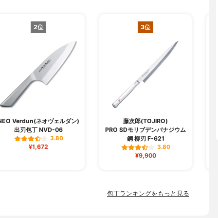
2位
3位
NEO Verdun(ネオヴェルダン)
藤次郎(TOJIRO)
出刃包丁 NVD-06
PRO SDモリブデンバナジウム
鋼 柳刃 F-621
3.80
¥1,672
3.80
¥9,900
包丁ランキングをもっと見る