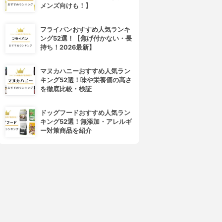
メンズ向けも！】
4位
5位
フライパンおすすめ人気ランキ
ング52選！【焦げ付かない・長
持ち！2026最新】
マヌカハニーおすすめ人気ラン
キング52選！味や栄養価の高さ
を徹底比較・検証
ドッグフードおすすめ人気ラン
キング52選！無添加・アレルギ
関孫六(セキノマゴロク)
関孫六(セキノマゴロク)
ー対策商品を紹介
関孫六 銀寿ST和包丁 出刃
匠創 ペティナイフ AB5163
AK5060
3.79
¥2,100
3.79
¥1,586