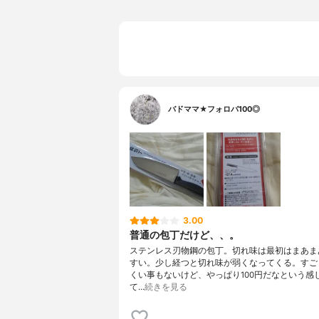
バドママ★フォロバ100◎
3.00
普通の包丁だけど、、。
ステンレス刃物鋼の包丁。切れ味は最初はまあま
すい。少し経つと切れ味が弱くなってくる。すご
くい事もないけど、やっぱり100円だなという感
て…
続きを見る