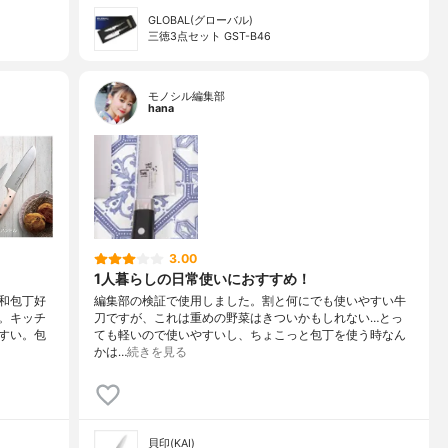
GLOBAL(グローバル)
三徳3点セット GST-B46
モノシル編集部
hana
3.00
1人暮らしの日常使いにおすすめ！
和包丁好
編集部の検証で使用しました。割と何にでも使いやすい牛
。キッチ
刀ですが、これは重めの野菜はきついかもしれない…とっ
すい。包
ても軽いので使いやすいし、ちょこっと包丁を使う時なん
かは…
続きを見る
貝印(KAI)