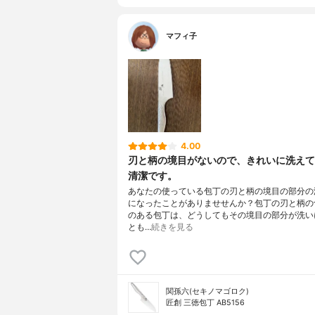
マフィ子
4.00
刃と柄の境目がないので、きれいに洗えて
清潔です。
あなたの使っている包丁の刃と柄の境目の部分の
になったことがありませせんか？包丁の刃と柄の
のある包丁は、どうしてもその境目の部分が洗い
とも…
続きを見る
関孫六(セキノマゴロク)
匠創 三徳包丁 AB5156