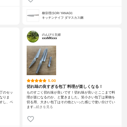
柳宗理(SORI YANAGI)
キッチンナイフ ダマスカス鋼
のんびり主婦
xxxMKxxx
5.00
切れ味の良すぎる包丁 料理が楽しくなる！
丁のセッ
ものすごく切れ味が良いです！切れ味が良いとここまで料
なりま
理が楽になるのか、と驚きました。笑小さい包丁は果物を
すし、ペ
切る用、大きい包丁はその他といった感じで使い分けてい
ます…
続きを見る