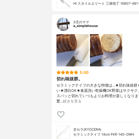
HI スタイルエリート 三徳包丁 16807-481
3児のママ
a_simplehouse
5.00
切れ味抜群。
セラミックナイフの大きな特徴は…★切れ味抜群
い★漂白OK★食器洗い乾燥機OK野菜はサクサク
スパッと切れていつもよりお料理が楽しくなりま
驚…
続きを見る
京セラ(KYOCERA)
セラミックナイフ 14cm FKR-140-OWH