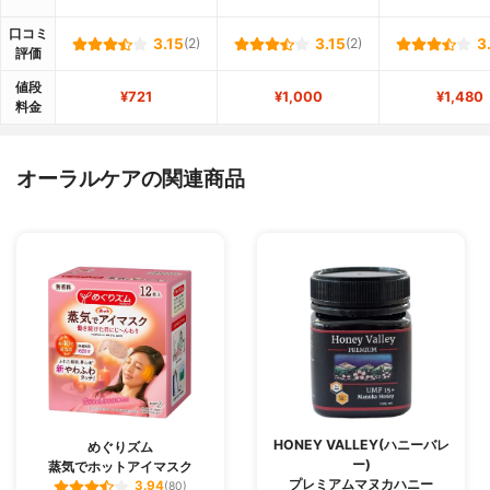
口コミ
3.15
(2)
3.15
(2)
3
評価
値段
¥721
¥1,000
¥1,480
料金
オーラルケアの関連商品
HONEY VALLEY(ハニーバレ
めぐりズム
ー)
蒸気でホットアイマスク
プレミアムマヌカハニー
3.94
(80)