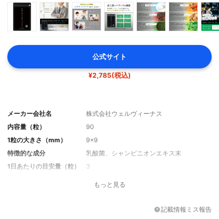
公式サイト
¥2,785(税込)
メーカー会社名
株式会社ウェルヴィーナス
内容量（粒）
90
1粒の大きさ（mm）
9×9
特徴的な成分
乳酸菌、シャンピニオンエキス末
1日あたりの目安量（粒）
3
1日あたりの価格
123円
もっと見る
フレーバー
-
その他の特徴
-
記載情報ミス報告