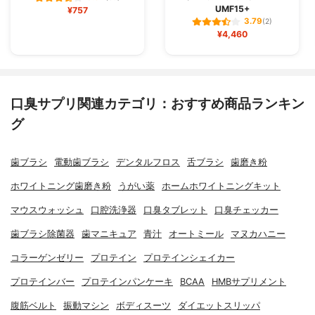
UMF15+
¥757
3.79
(2)
¥4,460
口臭サプリ関連カテゴリ：おすすめ商品ランキン
グ
歯ブラシ
電動歯ブラシ
デンタルフロス
舌ブラシ
歯磨き粉
ホワイトニング歯磨き粉
うがい薬
ホームホワイトニングキット
マウスウォッシュ
口腔洗浄器
口臭タブレット
口臭チェッカー
歯ブラシ除菌器
歯マニキュア
青汁
オートミール
マヌカハニー
コラーゲンゼリー
プロテイン
プロテインシェイカー
プロテインバー
プロテインパンケーキ
BCAA
HMBサプリメント
腹筋ベルト
振動マシン
ボディスーツ
ダイエットスリッパ