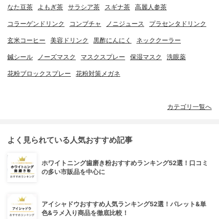
なた豆茶
よもぎ茶
サラシア茶
スギナ茶
高麗人参茶
コラーゲンドリンク
コンブチャ
ノニジュース
プラセンタドリンク
玄米コーヒー
美容ドリンク
黒酢にんにく
ネッククーラー
鍼シール
ノーズマスク
マスクスプレー
保湿マスク
洗眼薬
花粉ブロックスプレー
花粉対策メガネ
カテゴリ一覧へ
よく見られている人気おすすめ記事
ホワイトニング歯磨き粉おすすめランキング52選！口コミ
の多い市販品を中心に
アイシャドウおすすめ人気ランキング52選！パレット&単
色&ラメ入り商品を徹底比較！