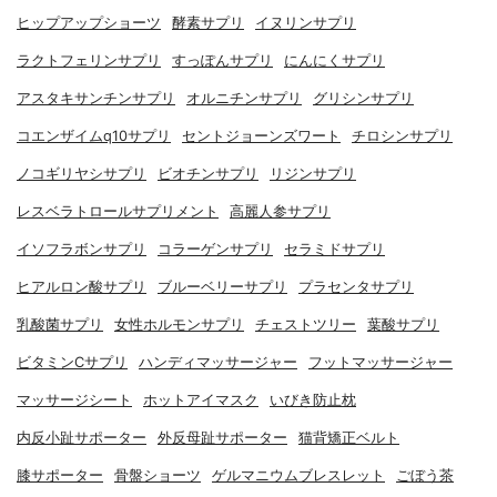
ヒップアップショーツ
酵素サプリ
イヌリンサプリ
ラクトフェリンサプリ
すっぽんサプリ
にんにくサプリ
アスタキサンチンサプリ
オルニチンサプリ
グリシンサプリ
コエンザイムq10サプリ
セントジョーンズワート
チロシンサプリ
ノコギリヤシサプリ
ビオチンサプリ
リジンサプリ
レスベラトロールサプリメント
高麗人参サプリ
イソフラボンサプリ
コラーゲンサプリ
セラミドサプリ
ヒアルロン酸サプリ
ブルーベリーサプリ
プラセンタサプリ
乳酸菌サプリ
女性ホルモンサプリ
チェストツリー
葉酸サプリ
ビタミンCサプリ
ハンディマッサージャー
フットマッサージャー
マッサージシート
ホットアイマスク
いびき防止枕
内反小趾サポーター
外反母趾サポーター
猫背矯正ベルト
膝サポーター
骨盤ショーツ
ゲルマニウムブレスレット
ごぼう茶