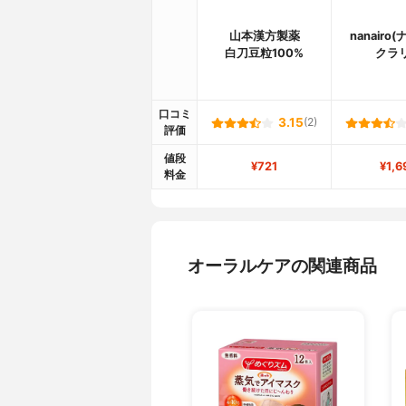
山本漢方製薬
nanairo
白刀豆粒100%
クラ
口コミ
3.15
(2)
評価
値段
¥721
¥1,6
料金
オーラルケアの関連商品