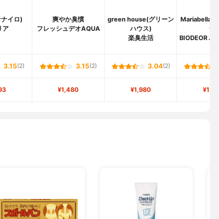
(ナナイロ)
爽やか臭慣
green house(グリーン
Mariabell
リア
フレッシュデオAQUA
ハウス)
ラ)
楽臭生活
BIODEOR 
ル
3.15
(2)
3.15
(2)
3.04
(2)
93
¥1,480
¥1,980
¥1,2