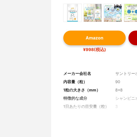
Amazon
¥998(税込)
メーカー会社名
サントリー
内容量（粒）
90
1粒の大きさ（mm）
8×8
特徴的な成分
シャンピニ
1日あたりの目安量（粒）
3
1日あたりの価格
42円
フレーバー
ミント
その他の特徴
-