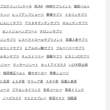
プロテインパンケーキ
BCAA
HMBサプリメント
腹筋ベルト
リッパ
ヒップアップショーツ
酵素サプリ
イヌリンサプリ
にんにくサプリ
アスタキサンチンサプリ
オルニチンサプリ
セントジョーンズワート
チロシンサプリ
ジンサプリ
レスベラトロールサプリメント
高麗人参サプリ
セラミドサプリ
ヒアルロン酸サプリ
ブルーベリーサプリ
ルモンサプリ
チェストツリー
葉酸サプリ
ビタミンCサプリ
ージャー
マッサージシート
ホットアイマスク
いびき防止枕
ー
猫背矯正ベルト
膝サポーター
骨盤ショーツ
た豆茶
よもぎ茶
サラシア茶
スギナ茶
高麗人参茶
ュース
プラセンタドリンク
玄米コーヒー
美容ドリンク
ノーズマスク
マスクスプレー
保湿マスク
洗眼薬