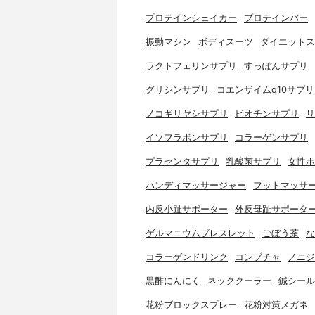
プロテインシェイカー
プロテインバー
振動マシン
ボディスーツ
ダイエットス
ラクトフェリンサプリ
すっぽんサプリ
グリシンサプリ
コエンザイムq10サプリ
ノコギリヤシサプリ
ビオチンサプリ
リ
イソフラボンサプリ
コラーゲンサプリ
プラセンタサプリ
乳酸菌サプリ
女性ホ
ハンディマッサージャー
フットマッサ
内反小趾サポーター
外反母趾サポータ
ゲルマニウムブレスレット
ごぼう茶
な
コラーゲンドリンク
コンブチャ
ノニジ
黒酢にんにく
ネッククーラー
鍼シール
花粉ブロックスプレー
花粉対策メガネ