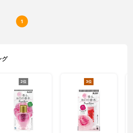
1
ング
2位
3位