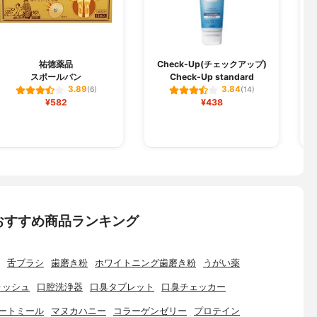
祐徳薬品
Check-Up(チェックアップ)
スポールバン
Check-Up standard
3.89
3.84
(6)
(14)
¥582
¥438
おすすめ商品ランキング
舌ブラシ
歯磨き粉
ホワイトニング歯磨き粉
うがい薬
ォッシュ
口腔洗浄器
口臭タブレット
口臭チェッカー
ートミール
マヌカハニー
コラーゲンゼリー
プロテイン