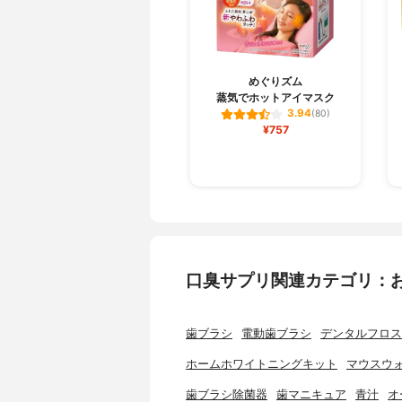
めぐりズム
蒸気でホットアイマスク
3.94
(80)
¥757
口臭サプリ関連カテゴリ：
歯ブラシ
電動歯ブラシ
デンタルフロス
ホームホワイトニングキット
マウスウ
歯ブラシ除菌器
歯マニキュア
青汁
オ