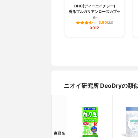
DHC(ディーエイチシー)
香るブルガリアンローズカプセ
ル
3.80
(23)
¥912
ニオイ研究所 DeoDryの
商品名