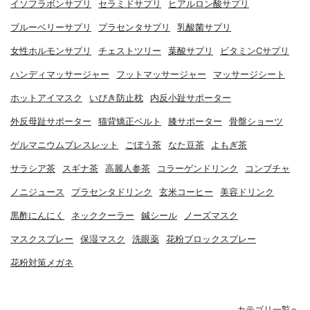
イソフラボンサプリ
セラミドサプリ
ヒアルロン酸サプリ
ブルーベリーサプリ
プラセンタサプリ
乳酸菌サプリ
女性ホルモンサプリ
チェストツリー
葉酸サプリ
ビタミンCサプリ
ハンディマッサージャー
フットマッサージャー
マッサージシート
ホットアイマスク
いびき防止枕
内反小趾サポーター
外反母趾サポーター
猫背矯正ベルト
膝サポーター
骨盤ショーツ
ゲルマニウムブレスレット
ごぼう茶
なた豆茶
よもぎ茶
サラシア茶
スギナ茶
高麗人参茶
コラーゲンドリンク
コンブチャ
ノニジュース
プラセンタドリンク
玄米コーヒー
美容ドリンク
黒酢にんにく
ネッククーラー
鍼シール
ノーズマスク
マスクスプレー
保湿マスク
洗眼薬
花粉ブロックスプレー
花粉対策メガネ
カテゴリ一覧へ