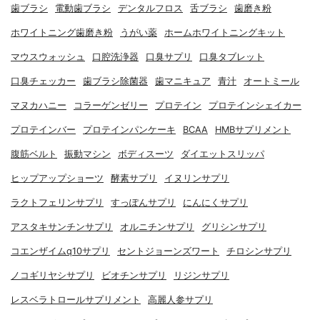
歯ブラシ
電動歯ブラシ
デンタルフロス
舌ブラシ
歯磨き粉
ホワイトニング歯磨き粉
うがい薬
ホームホワイトニングキット
マウスウォッシュ
口腔洗浄器
口臭サプリ
口臭タブレット
口臭チェッカー
歯ブラシ除菌器
歯マニキュア
青汁
オートミール
マヌカハニー
コラーゲンゼリー
プロテイン
プロテインシェイカー
プロテインバー
プロテインパンケーキ
BCAA
HMBサプリメント
腹筋ベルト
振動マシン
ボディスーツ
ダイエットスリッパ
ヒップアップショーツ
酵素サプリ
イヌリンサプリ
ラクトフェリンサプリ
すっぽんサプリ
にんにくサプリ
アスタキサンチンサプリ
オルニチンサプリ
グリシンサプリ
コエンザイムq10サプリ
セントジョーンズワート
チロシンサプリ
ノコギリヤシサプリ
ビオチンサプリ
リジンサプリ
レスベラトロールサプリメント
高麗人参サプリ