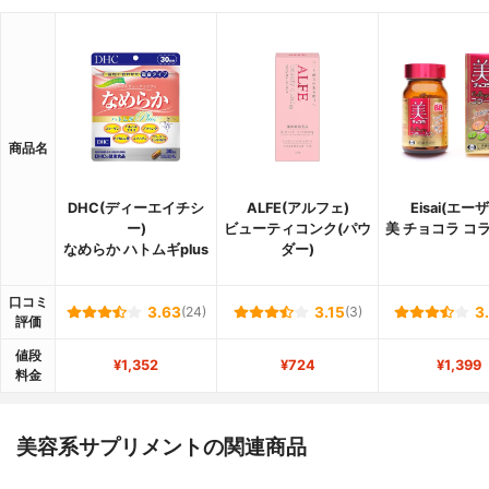
商品名
DHC(ディーエイチシ
ALFE(アルフェ)
Eisai(エー
ー)
ビューティコンク(パウ
美 チョコラ コ
なめらか ハトムギplus
ダー)
口コミ
3.63
(24)
3.15
(3)
3
評価
値段
¥1,352
¥724
¥1,399
料金
美容系サプリメントの関連商品