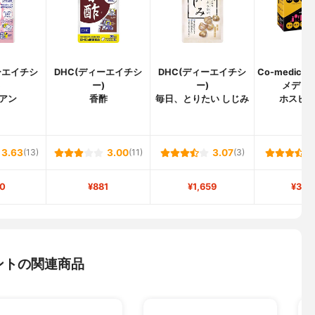
ーエイチシ
DHC(ディーエイチシ
DHC(ディーエイチシ
Co-medica
)
ー)
ー)
メディカ
アン
香酢
毎日、とりたい しじみ
ホスピ
3.63
(13)
3.00
(11)
3.07
(3)
0
¥881
¥1,659
¥3,8
ントの関連商品