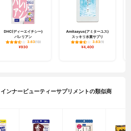
DHC(ディーエイチシー)
Amitaayus(アミターユス)
バレリアン
スッキリ水素サプリ
3.63
3.63
(13)
(1)
¥930
¥4,400
ドットインナービューティーサプリメントの類似商