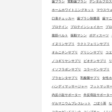
歯ブラシ
電動歯ブラシ
デンタルフロス
ホームホワイトニングキット
マウスウ
口臭チェッカー
歯ブラシ除菌器
歯マニ
プロテイン
プロテインシェイカー
プロ
腹筋ベルト
振動マシン
ボディスーツ
イヌリンサプリ
ラクトフェリンサプリ
オルニチンサプリ
グリシンサプリ
コエ
ノコギリヤシサプリ
ビオチンサプリ
リ
イソフラボンサプリ
コラーゲンサプリ
プラセンタサプリ
乳酸菌サプリ
女性ホ
ハンディマッサージャー
フットマッサ
内反小趾サポーター
外反母趾サポータ
ゲルマニウムブレスレット
ごぼう茶
な
コラーゲンドリンク
コンブチャ
ノニジ