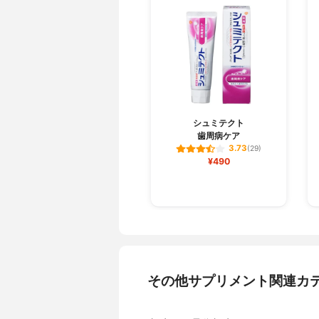
シュミテクト
歯周病ケア
3.73
(29)
¥490
その他サプリメント関連カ