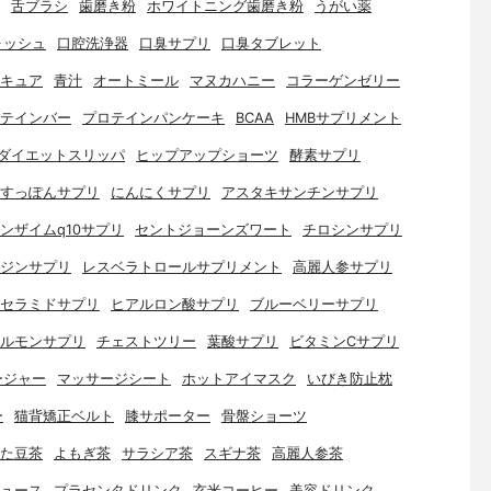
舌ブラシ
歯磨き粉
ホワイトニング歯磨き粉
うがい薬
ォッシュ
口腔洗浄器
口臭サプリ
口臭タブレット
キュア
青汁
オートミール
マヌカハニー
コラーゲンゼリー
テインバー
プロテインパンケーキ
BCAA
HMBサプリメント
ダイエットスリッパ
ヒップアップショーツ
酵素サプリ
すっぽんサプリ
にんにくサプリ
アスタキサンチンサプリ
ンザイムq10サプリ
セントジョーンズワート
チロシンサプリ
ジンサプリ
レスベラトロールサプリメント
高麗人参サプリ
セラミドサプリ
ヒアルロン酸サプリ
ブルーベリーサプリ
ルモンサプリ
チェストツリー
葉酸サプリ
ビタミンCサプリ
ージャー
マッサージシート
ホットアイマスク
いびき防止枕
ー
猫背矯正ベルト
膝サポーター
骨盤ショーツ
た豆茶
よもぎ茶
サラシア茶
スギナ茶
高麗人参茶
ュース
プラセンタドリンク
玄米コーヒー
美容ドリンク