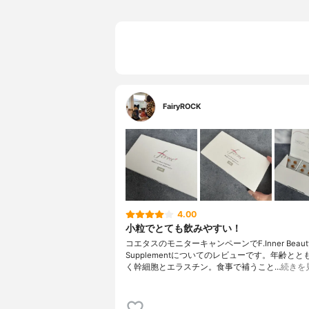
FairyROCK
4.00
小粒でとても飲みやすい！
コエタスのモニターキャンペーンでF.Inner Beaut
Supplementについてのレビューです。年齢と
く幹細胞とエラスチン。食事で補うこと…
続きを