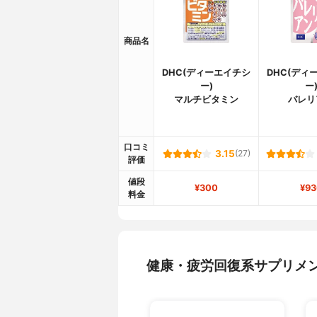
商品名
DHC(ディーエイチシ
DHC(ディ
ー)
ー
マルチビタミン
バレリ
口コミ
3.15
(27)
評価
値段
¥300
¥93
料金
健康・疲労回復系サプリメ