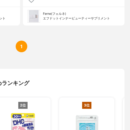
Ferne(フェルネ)
ント
エフドットインナービューティーサプリメント
1
めランキング
2位
3位