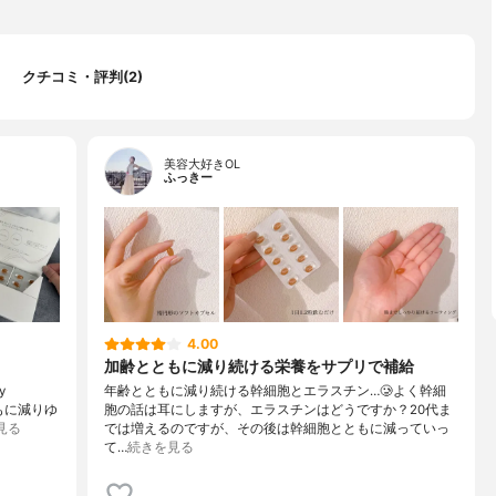
クチコミ・評判(2)
美容大好きOL
ふっきー
4.00
加齢とともに減り続ける栄養をサプリで補給
y
年齢とともに減り続ける幹細胞とエラスチン…🥲よく幹細
ともに減りゆ
胞の話は耳にしますが、エラスチンはどうですか？20代ま
見る
では増えるのですが、その後は幹細胞とともに減っていっ
て…
続きを見る