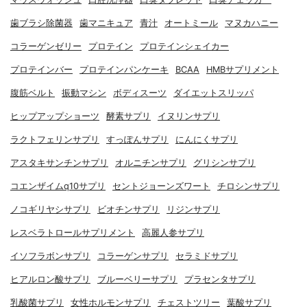
歯ブラシ除菌器
歯マニキュア
青汁
オートミール
マヌカハニー
コラーゲンゼリー
プロテイン
プロテインシェイカー
プロテインバー
プロテインパンケーキ
BCAA
HMBサプリメント
腹筋ベルト
振動マシン
ボディスーツ
ダイエットスリッパ
ヒップアップショーツ
酵素サプリ
イヌリンサプリ
ラクトフェリンサプリ
すっぽんサプリ
にんにくサプリ
アスタキサンチンサプリ
オルニチンサプリ
グリシンサプリ
コエンザイムq10サプリ
セントジョーンズワート
チロシンサプリ
ノコギリヤシサプリ
ビオチンサプリ
リジンサプリ
レスベラトロールサプリメント
高麗人参サプリ
イソフラボンサプリ
コラーゲンサプリ
セラミドサプリ
ヒアルロン酸サプリ
ブルーベリーサプリ
プラセンタサプリ
乳酸菌サプリ
女性ホルモンサプリ
チェストツリー
葉酸サプリ