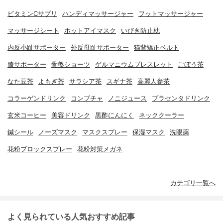
ビタミンCサプリ
ハンディマッサージャー
フットマッサージャー
マッサージシート
ホットアイマスク
いびき防止枕
内反小趾サポーター
外反母趾サポーター
猫背矯正ベルト
膝サポーター
骨盤ショーツ
ゲルマニウムブレスレット
ごぼう茶
なた豆茶
よもぎ茶
サラシア茶
スギナ茶
高麗人参茶
コラーゲンドリンク
コンブチャ
ノニジュース
プラセンタドリンク
玄米コーヒー
美容ドリンク
黒酢にんにく
ネッククーラー
鍼シール
ノーズマスク
マスクスプレー
保湿マスク
洗眼薬
花粉ブロックスプレー
花粉対策メガネ
カテゴリ一覧へ
よく見られている人気おすすめ記事