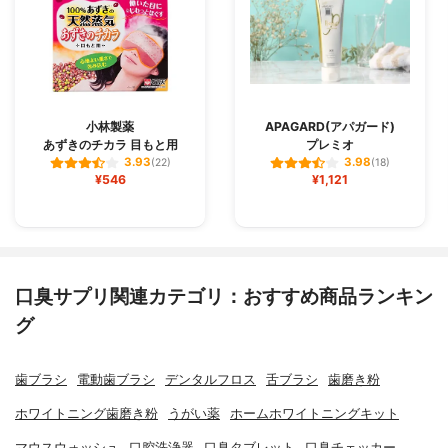
小林製薬
APAGARD(アパガード)
あずきのチカラ 目もと用
プレミオ
3.93
3.98
(22)
(18)
¥546
¥1,121
口臭サプリ関連カテゴリ：おすすめ商品ランキン
グ
歯ブラシ
電動歯ブラシ
デンタルフロス
舌ブラシ
歯磨き粉
ホワイトニング歯磨き粉
うがい薬
ホームホワイトニングキット
マウスウォッシュ
口腔洗浄器
口臭タブレット
口臭チェッカー