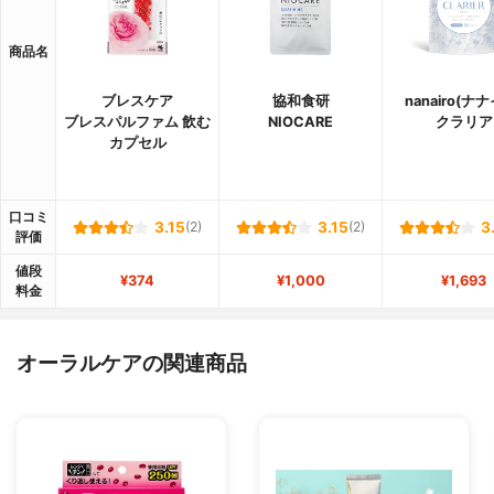
商品名
ブレスケア
協和食研
nanairo(ナ
ブレスパルファム 飲む
NIOCARE
クラリア
カプセル
口コミ
3.15
(2)
3.15
(2)
3
評価
値段
¥374
¥1,000
¥1,693
料金
オーラルケアの関連商品