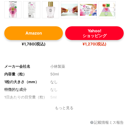
Yahoo!
Amazon
ショッピング
¥1,780(税込)
¥1,270(税込)
メーカー会社名
小林製薬
内容量（粒）
50ml
1粒の大きさ（mm）
なし
特徴的な成分
なし
1日あたりの目安量（粒）
5ml
1日あたりの価格
10円
もっと見る
フレーバー
フローラルシャイン
その他の特徴
なし
記載情報ミス報告