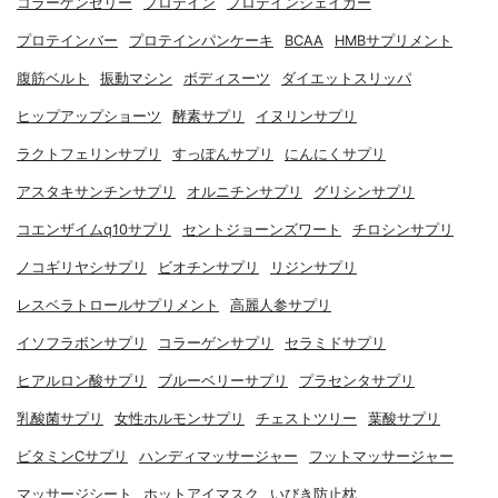
コラーゲンゼリー
プロテイン
プロテインシェイカー
プロテインバー
プロテインパンケーキ
BCAA
HMBサプリメント
腹筋ベルト
振動マシン
ボディスーツ
ダイエットスリッパ
ヒップアップショーツ
酵素サプリ
イヌリンサプリ
ラクトフェリンサプリ
すっぽんサプリ
にんにくサプリ
アスタキサンチンサプリ
オルニチンサプリ
グリシンサプリ
コエンザイムq10サプリ
セントジョーンズワート
チロシンサプリ
ノコギリヤシサプリ
ビオチンサプリ
リジンサプリ
レスベラトロールサプリメント
高麗人参サプリ
イソフラボンサプリ
コラーゲンサプリ
セラミドサプリ
ヒアルロン酸サプリ
ブルーベリーサプリ
プラセンタサプリ
乳酸菌サプリ
女性ホルモンサプリ
チェストツリー
葉酸サプリ
ビタミンCサプリ
ハンディマッサージャー
フットマッサージャー
マッサージシート
ホットアイマスク
いびき防止枕