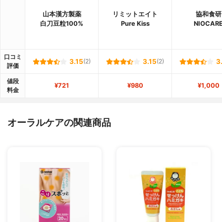
山本漢方製薬
リミットエイト
協和食研
白刀豆粒100%
Pure Kiss
NIOCAR
口コミ
3.15
(2)
3.15
(2)
3
評価
値段
¥721
¥980
¥1,000
料金
オーラルケアの関連商品