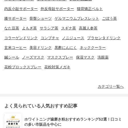
内反小趾サポーター
外反母趾サポーター
猫背矯正ベルト
膝サポーター
骨盤ショーツ
ゲルマニウムブレスレット
ごぼう茶
なた豆茶
よもぎ茶
サラシア茶
スギナ茶
高麗人参茶
コラーゲンドリンク
コンブチャ
ノニジュース
プラセンタドリンク
玄米コーヒー
美容ドリンク
黒酢にんにく
ネッククーラー
鍼シール
ノーズマスク
マスクスプレー
保湿マスク
洗眼薬
花粉ブロックスプレー
花粉対策メガネ
カテゴリ一覧へ
よく見られている人気おすすめ記事
ホワイトニング歯磨き粉おすすめランキング52選！口コミ
の多い市販品を中心に