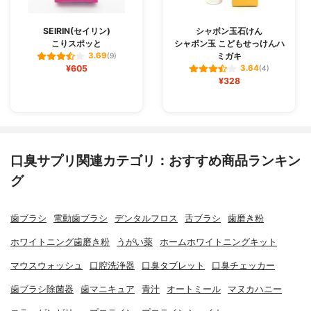
SEIRIN(セイリン)
シャボン玉石けん
こりスポッと
シャボン玉 こどもせっけんハ
ミガキ
3.69
(9)
¥605
3.64
(4)
¥328
口臭サプリ関連カテゴリ：おすすめ商品ランキン
グ
歯ブラシ
電動歯ブラシ
デンタルフロス
舌ブラシ
歯磨き粉
ホワイトニング歯磨き粉
うがい薬
ホームホワイトニングキット
マウスウォッシュ
口腔洗浄器
口臭タブレット
口臭チェッカー
歯ブラシ除菌器
歯マニキュア
青汁
オートミール
マヌカハニー