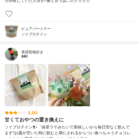
ら摂取していた大豆が1番と言う話…
続きを見る
ピュアパートナー
ソイプロテイン
美容投稿好き
AKI
3.00
甘くておやつの置き換えに
ソイプロテイン❣️⋆゜抹茶ラテみたいで美味しいから毎日苦なく飲んで
ます?お腹が空いた時に飲むと満たされるからつい食べちゃうチョコレ