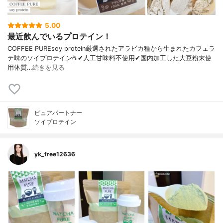
5.00
最近飲んでいるプロテイン！
COFFEE PUREsoy protein厳選されたアラビカ種から生まれたカフェラ
テ味のソイプロテイン☕️✔︎人工甘味料不使用✔︎国内加工した大豆粉末使
用体質…
続きを見る
ピュアパートナー
ソイプロテイン
yk_free12636