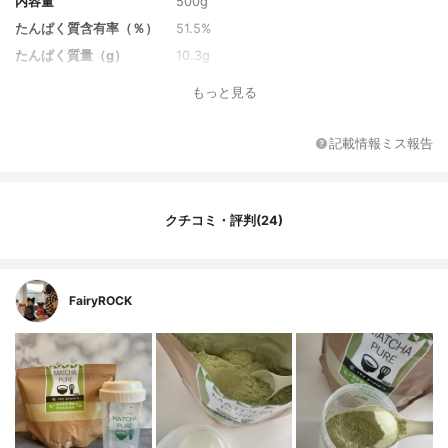
内容量
500g
たんぱく質含有率（％）
51.5%
たんぱく質量（g）
10.3g
炭水化物量（g）
7.6g
もっと見る
味のバリエーション
コーヒー
味
抹茶
記載情報ミス報告
カロリー
78kcal
1食分の価格
172円
その他の栄養素
魚コラーゲンペプチド
クチコミ・評判(24)
原産国
日本
特徴
人工甘味料不使用、定期便
FairyROCK