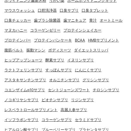
ホワイトニング歯磨き粉
うがい薬
ホームホワイトニングキット
マウスウォッシュ
口腔洗浄器
口臭サプリ
口臭タブレット
口臭チェッカー
歯ブラシ除菌器
歯マニキュア
青汁
オートミール
マヌカハニー
コラーゲンゼリー
プロテインシェイカー
プロテインバー
プロテインパンケーキ
BCAA
HMBサプリメント
腹筋ベルト
振動マシン
ボディスーツ
ダイエットスリッパ
ヒップアップショーツ
酵素サプリ
イヌリンサプリ
ラクトフェリンサプリ
すっぽんサプリ
にんにくサプリ
アスタキサンチンサプリ
オルニチンサプリ
グリシンサプリ
コエンザイムq10サプリ
セントジョーンズワート
チロシンサプリ
ノコギリヤシサプリ
ビオチンサプリ
リジンサプリ
レスベラトロールサプリメント
高麗人参サプリ
イソフラボンサプリ
コラーゲンサプリ
セラミドサプリ
ヒアルロン酸サプリ
ブルーベリーサプリ
プラセンタサプリ