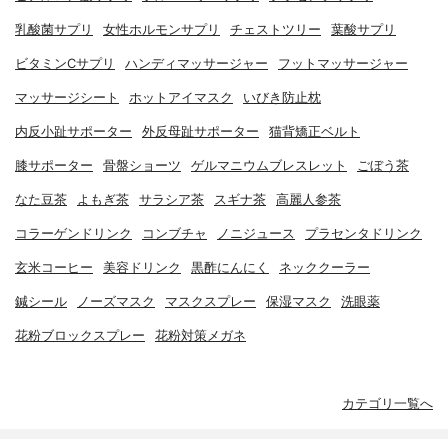
乳酸菌サプリ
女性ホルモンサプリ
チェストツリー
葉酸サプリ
ビタミンCサプリ
ハンディマッサージャー
フットマッサージャー
マッサージシート
ホットアイマスク
いびき防止枕
内反小趾サポーター
外反母趾サポーター
猫背矯正ベルト
膝サポーター
骨盤ショーツ
ゲルマニウムブレスレット
ごぼう茶
なた豆茶
よもぎ茶
サラシア茶
スギナ茶
高麗人参茶
コラーゲンドリンク
コンブチャ
ノニジュース
プラセンタドリンク
玄米コーヒー
美容ドリンク
黒酢にんにく
ネッククーラー
鍼シール
ノーズマスク
マスクスプレー
保湿マスク
洗眼薬
花粉ブロックスプレー
花粉対策メガネ
カテゴリ一覧へ