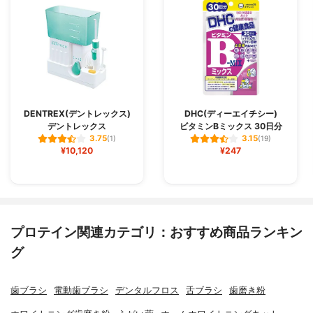
DENTREX(デントレックス)
DHC(ディーエイチシー)
デントレックス
ビタミンBミックス 30日分
3.75
3.15
(1)
(19)
¥10,120
¥247
プロテイン関連カテゴリ：おすすめ商品ランキン
グ
歯ブラシ
電動歯ブラシ
デンタルフロス
舌ブラシ
歯磨き粉