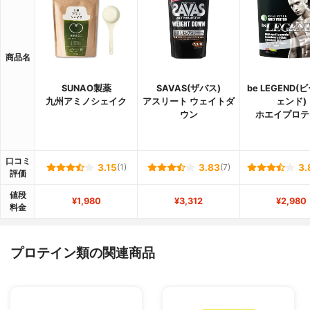
商品名
SUNAO製薬
SAVAS(ザバス)
be LEGEND(
九州アミノシェイク
アスリート ウェイトダ
ェンド)
ウン
ホエイプロテ
口コミ
3.15
(1)
3.83
(7)
3.
評価
値段
¥1,980
¥3,312
¥2,980
料金
プロテイン類の関連商品