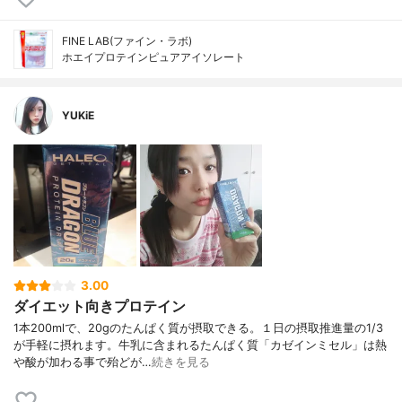
FINE LAB(ファイン・ラボ)
ホエイプロテインピュアアイソレート
YUKiE
3.00
ダイエット向きプロテイン
1本200mlで、20gのたんぱく質が摂取できる。１日の摂取推進量の1/3
が手軽に摂れます。牛乳に含まれるたんぱく質「カゼインミセル」は熱
や酸が加わる事で殆どが…
続きを見る