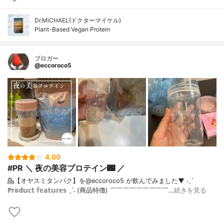
Dr.MiCHAEL(ドクターマイケル)
Plant-Based Vegan Protein
ブロガー
@eccoroco5
4.00
#PR ＼ 夜の美容プロテイン🌃 ／
💁【オヤスミタンパク】を@eccoroco5 が飲んでみました⁡⁡⁡⁡▼⁡ ˗ˏˋ
ℙ𝕣𝕠𝕕𝕦𝕔𝕥 𝕗𝕖𝕒𝕥𝕦𝕣𝕖𝕤 ˎˊ˗ (商品特徴) ￣￣￣￣￣￣￣￣￣…
続きを見る