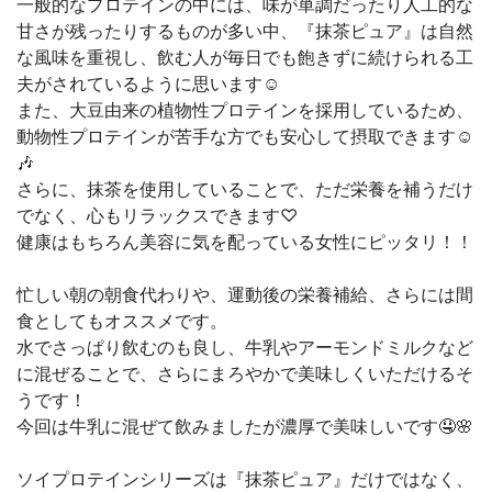
一般的なプロテインの中には、味が単調だったり人工的な
甘さが残ったりするものが多い中、『抹茶ピュア』は自然
な風味を重視し、飲む人が毎日でも飽きずに続けられる工
夫がされているように思います☺︎
また、大豆由来の植物性プロテインを採用しているため、
動物性プロテインが苦手な方でも安心して摂取できます☺️
🎶
さらに、抹茶を使用していることで、ただ栄養を補うだけ
でなく、心もリラックスできます♡
健康はもちろん美容に気を配っている女性にピッタリ！！
忙しい朝の朝食代わりや、運動後の栄養補給、さらには間
食としてもオススメです。
水でさっぱり飲むのも良し、牛乳やアーモンドミルクなど
に混ぜることで、さらにまろやかで美味しくいただけるそ
うです！
今回は牛乳に混ぜて飲みましたが濃厚で美味しいです🤤🌸
ソイプロテインシリーズは『抹茶ピュア』だけではなく、