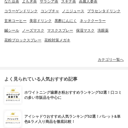
なた豆茶
よもぎ茶
サラシア茶
スギナ茶
高麗人参茶
コラーゲンドリンク
コンブチャ
ノニジュース
プラセンタドリンク
玄米コーヒー
美容ドリンク
黒酢にんにく
ネッククーラー
鍼シール
ノーズマスク
マスクスプレー
保湿マスク
洗眼薬
花粉ブロックスプレー
花粉対策メガネ
カテゴリ一覧へ
よく見られている人気おすすめ記事
ホワイトニング歯磨き粉おすすめランキング52選！口コミ
の多い市販品を中心に
アイシャドウおすすめ人気ランキング52選！パレット&単
色&ラメ入り商品を徹底比較！