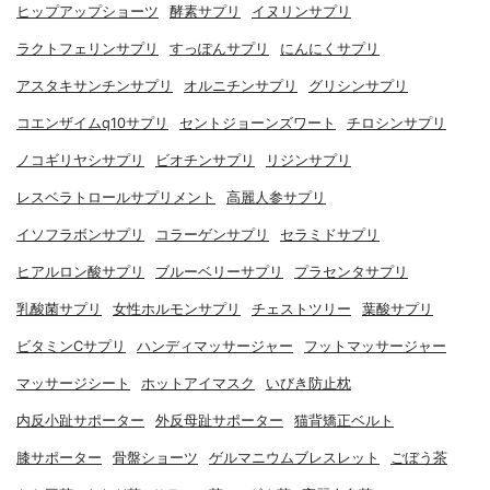
ヒップアップショーツ
酵素サプリ
イヌリンサプリ
ラクトフェリンサプリ
すっぽんサプリ
にんにくサプリ
アスタキサンチンサプリ
オルニチンサプリ
グリシンサプリ
コエンザイムq10サプリ
セントジョーンズワート
チロシンサプリ
ノコギリヤシサプリ
ビオチンサプリ
リジンサプリ
レスベラトロールサプリメント
高麗人参サプリ
イソフラボンサプリ
コラーゲンサプリ
セラミドサプリ
ヒアルロン酸サプリ
ブルーベリーサプリ
プラセンタサプリ
乳酸菌サプリ
女性ホルモンサプリ
チェストツリー
葉酸サプリ
ビタミンCサプリ
ハンディマッサージャー
フットマッサージャー
マッサージシート
ホットアイマスク
いびき防止枕
内反小趾サポーター
外反母趾サポーター
猫背矯正ベルト
膝サポーター
骨盤ショーツ
ゲルマニウムブレスレット
ごぼう茶