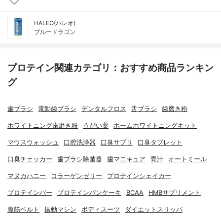
HALEO(ハレオ)
ブルードラゴン
プロテイン関連カテゴリ：おすすめ商品ランキン
グ
歯ブラシ
電動歯ブラシ
デンタルフロス
舌ブラシ
歯磨き粉
ホワイトニング歯磨き粉
うがい薬
ホームホワイトニングキット
マウスウォッシュ
口腔洗浄器
口臭サプリ
口臭タブレット
口臭チェッカー
歯ブラシ除菌器
歯マニキュア
青汁
オートミール
マヌカハニー
コラーゲンゼリー
プロテインシェイカー
プロテインバー
プロテインパンケーキ
BCAA
HMBサプリメント
腹筋ベルト
振動マシン
ボディスーツ
ダイエットスリッパ