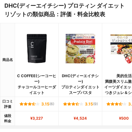
DHC(ディーエイチシー) プロティン ダイエット
リゾットの類似商品：評価・料金比較表
商品名
C COFFEE(シーコーヒ
DHC(ディーエイチシ
美的生活
ー)
ー)
満腹美スリム激
チャコールコーヒーダ
プロティンダイエット
イーツダイエッ
イエット
スープパスタ
つきジュレ＆シ
口コミ
3.15
(6)
3.15
(9)
3
評価
値段
¥3,227
¥4,524
¥500
料金