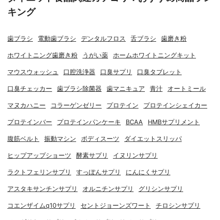
キング
歯ブラシ
電動歯ブラシ
デンタルフロス
舌ブラシ
歯磨き粉
ホワイトニング歯磨き粉
うがい薬
ホームホワイトニングキット
マウスウォッシュ
口腔洗浄器
口臭サプリ
口臭タブレット
口臭チェッカー
歯ブラシ除菌器
歯マニキュア
青汁
オートミール
マヌカハニー
コラーゲンゼリー
プロテイン
プロテインシェイカー
プロテインバー
プロテインパンケーキ
BCAA
HMBサプリメント
腹筋ベルト
振動マシン
ボディスーツ
ダイエットスリッパ
ヒップアップショーツ
酵素サプリ
イヌリンサプリ
ラクトフェリンサプリ
すっぽんサプリ
にんにくサプリ
アスタキサンチンサプリ
オルニチンサプリ
グリシンサプリ
コエンザイムq10サプリ
セントジョーンズワート
チロシンサプリ