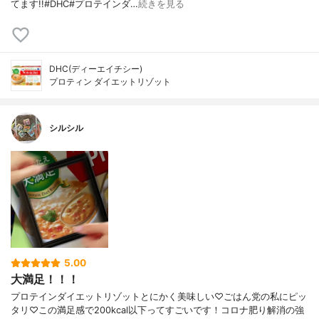
てます!!#DHC#プロテインダ…
続きを見る
DHC(ディーエイチシー)
プロティン ダイエットリゾット
シルシル
5.00
大満足！！！
プロテインダイエットリゾットとにかく美味しい♡ごはん党の私にピッ
タリ♡この満足感で200kcal以下ってすごいです！コロナ肥り解消の強