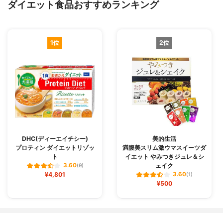
ダイエット食品おすすめランキング
1位
2位
DHC(ディーエイチシー)
美的生活
プロティン ダイエットリゾッ
満腹美スリム激ウマスイーツダ
ト
イエット やみつきジュレ＆シ
ェイク
3.60
(9)
¥4,801
3.60
(1)
¥500