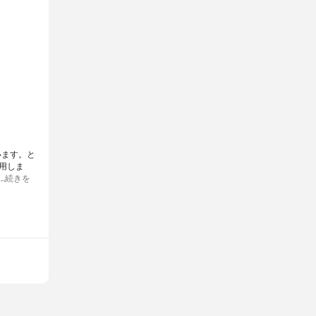
います。と
用しま
…
続きを