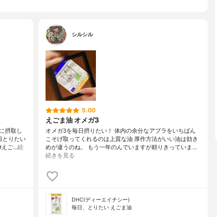
シルシル
5.00
えごま油 オメガ3
に摂取し
オメガ3を毎日摂りたい！ 体内の余分なアブラをいちばん
日とりたい
こそげ取ってくれるのは上質な油 厚作方法がいい油は効き
#えご…
続
めが違うのね。 もう一年のんでいますが頼りきっていま…
続きを見る
DHC(ディーエイチシー)
毎日、とりたい えごま油