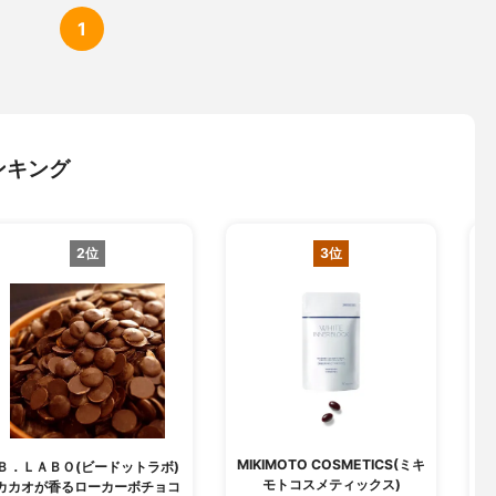
1
ンキング
2位
3位
MIKIMOTO COSMETICS(ミキ
Ｂ．ＬＡＢＯ(ビードットラボ)
キ
モトコスメティックス)
カカオが香るローカーボチョコ
キ