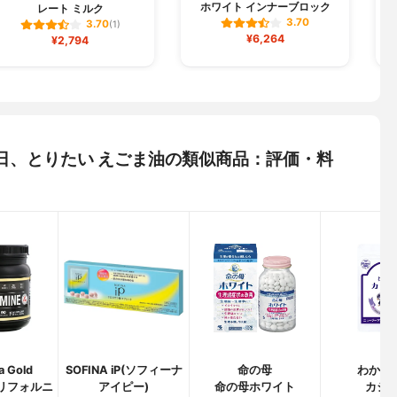
ホワイト インナーブロック
レート ミルク
3.70
3.70
(1)
¥6,264
¥2,794
毎日、とりたい えごま油の類似商品：評価・料
ia Gold
SOFINA iP(ソフィーナ
命の母
わかさ
n(カリフォルニ
アイピー)
命の母ホワイト
カシス