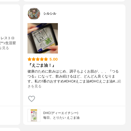
シルシル
!コレストロ
^♪生活習
を見る
5.00
『えごま油！』
健康のために飲みはじめ、調子もよくお肌が、、、『つる
つる』になって、飲み続けるほど、どんどん良くなりま
す。私の1番のおすすめ#DHC#えごま油#DHCえごま油#…
続
きを見る
DHC(ディーエイチシー)
毎日、とりたい えごま油