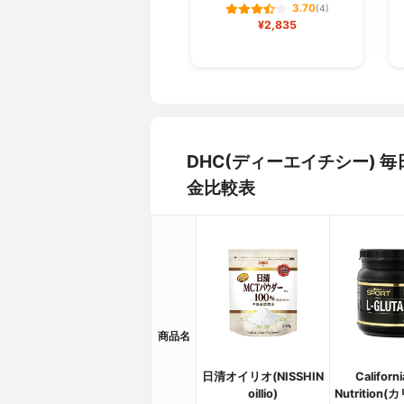
3.70
(4)
¥2,835
DHC(ディーエイチシー) 
金比較表
商品名
日清オイリオ(NISSHIN
Californ
oillio)
Nutritio