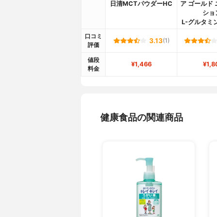
日清MCTパウダーHC
ア ゴールド
ショ
L-グルタミ
口コミ
3.13
(1)
評価
値段
¥1,466
¥1,8
料金
健康食品の関連商品