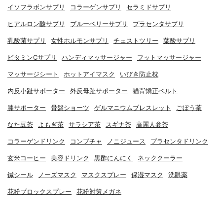
イソフラボンサプリ
コラーゲンサプリ
セラミドサプリ
ヒアルロン酸サプリ
ブルーベリーサプリ
プラセンタサプリ
乳酸菌サプリ
女性ホルモンサプリ
チェストツリー
葉酸サプリ
ビタミンCサプリ
ハンディマッサージャー
フットマッサージャー
マッサージシート
ホットアイマスク
いびき防止枕
内反小趾サポーター
外反母趾サポーター
猫背矯正ベルト
膝サポーター
骨盤ショーツ
ゲルマニウムブレスレット
ごぼう茶
なた豆茶
よもぎ茶
サラシア茶
スギナ茶
高麗人参茶
コラーゲンドリンク
コンブチャ
ノニジュース
プラセンタドリンク
玄米コーヒー
美容ドリンク
黒酢にんにく
ネッククーラー
鍼シール
ノーズマスク
マスクスプレー
保湿マスク
洗眼薬
花粉ブロックスプレー
花粉対策メガネ