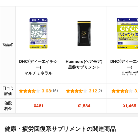
商品名
DHC(ディーエイチシ
Hairmore(ヘアモア)
DHC(ディー
ー)
黒艶サプリメント
ー)
マルチミネラル
むずむず
口コミ
3.68
(16)
3.12
(2)
3
評価
値段
¥481
¥1,584
¥1,465
料金
健康・疲労回復系サプリメントの関連商品