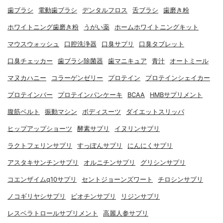
歯ブラシ
電動歯ブラシ
デンタルフロス
舌ブラシ
歯磨き粉
ホワイトニング歯磨き粉
うがい薬
ホームホワイトニングキット
マウスウォッシュ
口腔洗浄器
口臭サプリ
口臭タブレット
口臭チェッカー
歯ブラシ除菌器
歯マニキュア
青汁
オートミール
マヌカハニー
コラーゲンゼリー
プロテイン
プロテインシェイカー
プロテインバー
プロテインパンケーキ
BCAA
HMBサプリメント
腹筋ベルト
振動マシン
ボディスーツ
ダイエットスリッパ
ヒップアップショーツ
酵素サプリ
イヌリンサプリ
ラクトフェリンサプリ
すっぽんサプリ
にんにくサプリ
アスタキサンチンサプリ
オルニチンサプリ
グリシンサプリ
コエンザイムq10サプリ
セントジョーンズワート
チロシンサプリ
ノコギリヤシサプリ
ビオチンサプリ
リジンサプリ
レスベラトロールサプリメント
高麗人参サプリ