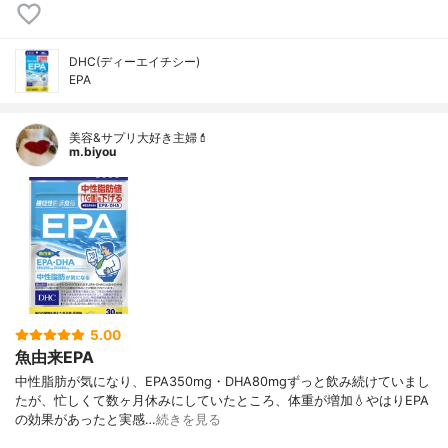
DHC(ディーエイチシー)
EPA
美容&サプリ大好き主婦💄
m.biyou
5.00
魚由来EPA
中性脂肪が気になり、EPA350mg・DHA80mgずっと飲み続けていまし
たが、忙しくて数ヶ月休みにしていたところ、体重が増加💧やはりEPA
の効果があったと実感…
続きを見る