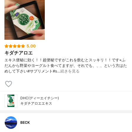
5.00
キダチアロエ
エキス便秘に効く！！超便秘ですがこれを飲むとスッキリ！！です⭐︎ふ
だんから野菜やヨーグルト食べてますが、それでも、、、という方はた
めして下さい#サプリメント#s…
続きを見る
DHC(ディーエイチシー)
キダチアロエエキス
BECK