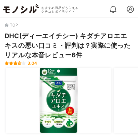
おすすめ商品がもらえる
クチコミポイ活サイト
TOP
DHC(ディーエイチシー) キダチアロエエ
キスの悪い口コミ・評判は？実際に使った
リアルな本音レビュー6件
3.04