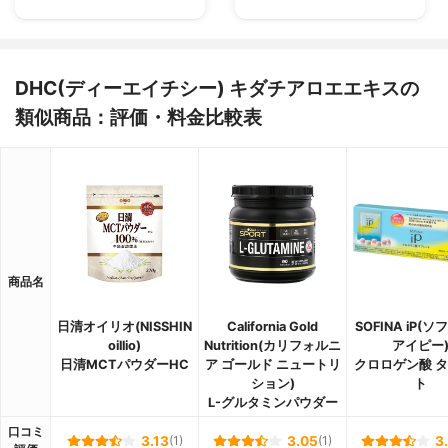
DHC(ディーエイチシー) キダチアロエエキスの
類似商品：評価・料金比較表
商品名
日清オイリオ(NISSHIN
California Gold
SOFINA iP(
oillio)
Nutrition(カリフォルニ
アイピー
日清MCTパウダーHC
ア ゴールド ニュートリ
クロロゲン酸 
ション)
ト
L-グルタミンパウダー
口コミ
3.13
(1)
3.05
(1)
3