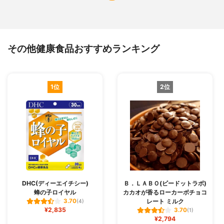
その他健康食品おすすめランキング
1位
2位
DHC(ディーエイチシー)
Ｂ．ＬＡＢＯ(ビードットラボ)
蜂の子ロイヤル
カカオが香るローカーボチョコ
レート ミルク
3.70
(4)
¥2,835
3.70
(1)
¥2,794