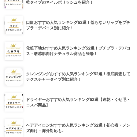
乾タイプのネイルポリッシュを紹介！
口紅おすすめ人気ランキング52選！落ちないリップをプチ
プラ・デパコス別に紹介！
化粧下地おすすめ人気ランキング52選！プチプラ・デパコ
ス・敏感肌向けナチュラル商品も登場！
クレンジングおすすめ人気ランキング52選！徹底調査して
テクスチャータイプ別に紹介！
ドライヤーおすすめ人気ランキング52選【速乾・くせ毛・
コスパ商品】
ヘアアイロンおすすめ人気ランキング52選！初心者・メン
ズ向け・海外対応も♪