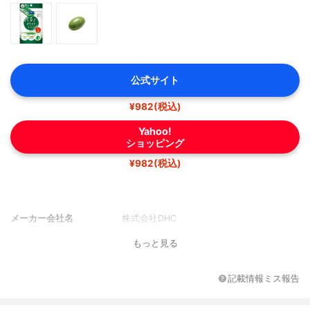
公式サイト
¥982(税込)
Yahoo!
ショッピング
¥982(税込)
メーカー会社名
株式会社DHC
もっと見る
記載情報ミス報告