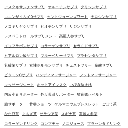
アスタキサンチンサプリ
オルニチンサプリ
グリシンサプリ
コエンザイムq10サプリ
セントジョーンズワート
チロシンサプリ
ノコギリヤシサプリ
ビオチンサプリ
リジンサプリ
レスベラトロールサプリメント
高麗人参サプリ
イソフラボンサプリ
コラーゲンサプリ
セラミドサプリ
ヒアルロン酸サプリ
ブルーベリーサプリ
プラセンタサプリ
乳酸菌サプリ
女性ホルモンサプリ
チェストツリー
葉酸サプリ
ビタミンCサプリ
ハンディマッサージャー
フットマッサージャー
マッサージシート
ホットアイマスク
いびき防止枕
内反小趾サポーター
外反母趾サポーター
猫背矯正ベルト
膝サポーター
骨盤ショーツ
ゲルマニウムブレスレット
ごぼう茶
なた豆茶
よもぎ茶
サラシア茶
スギナ茶
高麗人参茶
コラーゲンドリンク
コンブチャ
ノニジュース
プラセンタドリンク