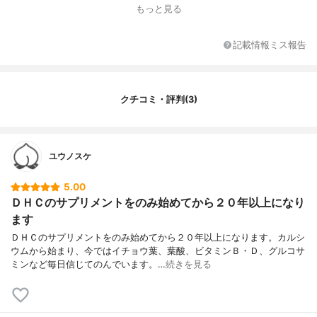
容量
60粒（1日1粒目安・約60日分）
もっと見る
形状
錠剤タイプ
その他の特徴
-
記載情報ミス報告
クチコミ・評判(3)
ユウノスケ
5.00
ＤＨＣのサプリメントをのみ始めてから２０年以上になり
ます
ＤＨＣのサプリメントをのみ始めてから２０年以上になります。カルシ
ウムから始まり、今ではイチョウ葉、葉酸、ビタミンＢ・Ｄ、グルコサ
ミンなど毎日信じてのんでいます。…
続きを見る