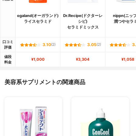
ogaland(オーガランド)
Dr.Recipe(ドクターレ
nippn(ニッ
ライスセラミド
シピ)
潤つやセラ
セラミドミックス
口コミ
3.10
(2)
3.05
(2)
3
評価
値段
¥1,000
¥3,304
¥1,058
料金
美容系サプリメントの関連商品