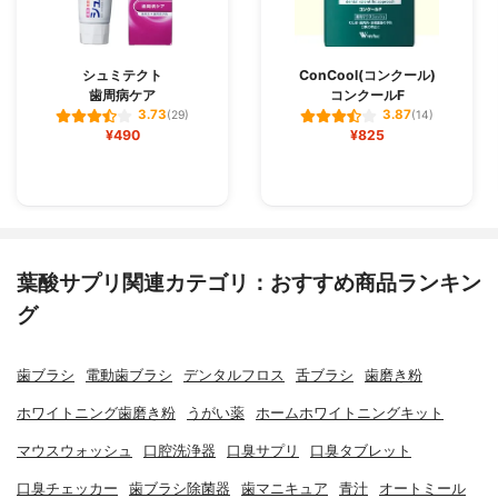
シュミテクト
ConCool(コンクール)
歯周病ケア
コンクールF
3.73
3.87
(29)
(14)
¥490
¥825
葉酸サプリ関連カテゴリ：おすすめ商品ランキン
グ
歯ブラシ
電動歯ブラシ
デンタルフロス
舌ブラシ
歯磨き粉
ホワイトニング歯磨き粉
うがい薬
ホームホワイトニングキット
マウスウォッシュ
口腔洗浄器
口臭サプリ
口臭タブレット
口臭チェッカー
歯ブラシ除菌器
歯マニキュア
青汁
オートミール