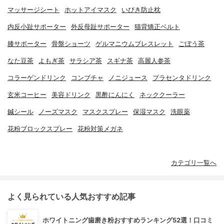
マッサージシート
ホットアイマスク
いびき防止枕
内反小趾サポーター
外反母趾サポーター
猫背矯正ベルト
膝サポーター
骨盤ショーツ
ゲルマニウムブレスレット
ごぼう茶
なた豆茶
よもぎ茶
サラシア茶
スギナ茶
高麗人参茶
コラーゲンドリンク
コンブチャ
ノニジュース
プラセンタドリンク
玄米コーヒー
美容ドリンク
黒酢にんにく
ネッククーラー
鍼シール
ノーズマスク
マスクスプレー
保湿マスク
洗眼薬
花粉ブロックスプレー
花粉対策メガネ
カテゴリ一覧へ
よく見られている人気おすすめ記事
ホワイトニング歯磨き粉おすすめランキング52選！口コミ