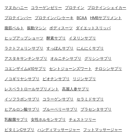
マヌカハニー
コラーゲンゼリー
プロテイン
プロテインシェイカー
プロテインバー
プロテインパンケーキ
BCAA
HMBサプリメント
腹筋ベルト
振動マシン
ボディスーツ
ダイエットスリッパ
ヒップアップショーツ
酵素サプリ
イヌリンサプリ
ラクトフェリンサプリ
すっぽんサプリ
にんにくサプリ
アスタキサンチンサプリ
オルニチンサプリ
グリシンサプリ
コエンザイムq10サプリ
セントジョーンズワート
チロシンサプリ
ノコギリヤシサプリ
ビオチンサプリ
リジンサプリ
レスベラトロールサプリメント
高麗人参サプリ
イソフラボンサプリ
コラーゲンサプリ
セラミドサプリ
ヒアルロン酸サプリ
ブルーベリーサプリ
プラセンタサプリ
乳酸菌サプリ
女性ホルモンサプリ
チェストツリー
ビタミンCサプリ
ハンディマッサージャー
フットマッサージャー