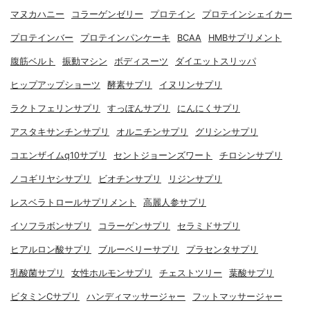
マヌカハニー
コラーゲンゼリー
プロテイン
プロテインシェイカー
プロテインバー
プロテインパンケーキ
BCAA
HMBサプリメント
腹筋ベルト
振動マシン
ボディスーツ
ダイエットスリッパ
ヒップアップショーツ
酵素サプリ
イヌリンサプリ
ラクトフェリンサプリ
すっぽんサプリ
にんにくサプリ
アスタキサンチンサプリ
オルニチンサプリ
グリシンサプリ
コエンザイムq10サプリ
セントジョーンズワート
チロシンサプリ
ノコギリヤシサプリ
ビオチンサプリ
リジンサプリ
レスベラトロールサプリメント
高麗人参サプリ
イソフラボンサプリ
コラーゲンサプリ
セラミドサプリ
ヒアルロン酸サプリ
ブルーベリーサプリ
プラセンタサプリ
乳酸菌サプリ
女性ホルモンサプリ
チェストツリー
葉酸サプリ
ビタミンCサプリ
ハンディマッサージャー
フットマッサージャー