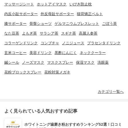
マッサージシート
ホットアイマスク
いびき防止枕
内反小趾サポーター
外反母趾サポーター
猫背矯正ベルト
膝サポーター
骨盤ショーツ
ゲルマニウムブレスレット
ごぼう茶
なた豆茶
よもぎ茶
サラシア茶
スギナ茶
高麗人参茶
コラーゲンドリンク
コンブチャ
ノニジュース
プラセンタドリンク
玄米コーヒー
美容ドリンク
黒酢にんにく
ネッククーラー
鍼シール
ノーズマスク
マスクスプレー
保湿マスク
洗眼薬
花粉ブロックスプレー
花粉対策メガネ
カテゴリ一覧へ
よく見られている人気おすすめ記事
ホワイトニング歯磨き粉おすすめランキング52選！口コミ