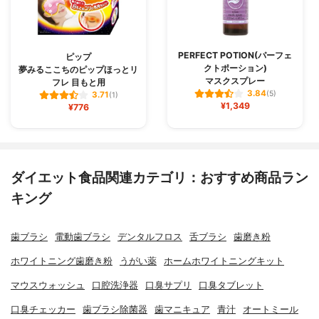
PERFECT POTION(パーフェ
ピップ
クトポーション)
夢みるここちのピップほっとリ
マスクスプレー
フレ 目もと用
3.84
(5)
3.71
(1)
¥1,349
¥776
ダイエット食品関連カテゴリ：おすすめ商品ラン
キング
歯ブラシ
電動歯ブラシ
デンタルフロス
舌ブラシ
歯磨き粉
ホワイトニング歯磨き粉
うがい薬
ホームホワイトニングキット
マウスウォッシュ
口腔洗浄器
口臭サプリ
口臭タブレット
口臭チェッカー
歯ブラシ除菌器
歯マニキュア
青汁
オートミール