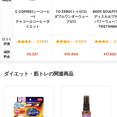
C COFFEE(シーコーヒ
TO ZERO(トゥゼロ)
BODY SCULPT
ー)
ダブルワンダーウェー
ディスカルプチ
チャコールコーヒーダ
ブゼロ
パワーウェー
イエット
TKS71HM0
口コミ
3.15
(6)
3.15
(2)
3
評価
値段
¥3,227
¥15,400
¥17,820
料金
ダイエット・筋トレの関連商品