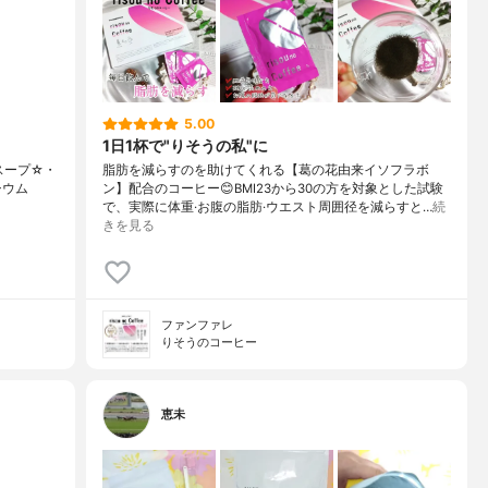
5.00
1日1杯で"りそうの私"に
スープ☆・
脂肪を減らすのを助けてくれる【葛の花由来イソフラボ
ルシウム
ン】配合のコーヒー😊BMI23から30の方を対象とした試験
で、実際に体重·お腹の脂肪·ウエスト周囲径を減らすと…
続
きを見る
ファンファレ
りそうのコーヒー
恵未