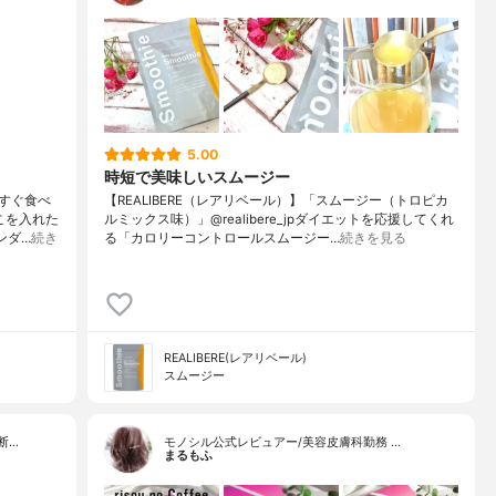
5.00
時短で美味しいスムージー
すぐ食べ
【REALIBERE（レアリベール）】「スムージー（トロピカ
こを入れた
ルミックス味）」@realibere_jpダイエットを応援してくれ
ンダ…
続き
る「カロリーコントロールスムージー…
続きを見る
REALIBERE(レアリベール)
スムージー
断…
モノシル公式レビュアー/美容皮膚科勤務 …
まるもふ