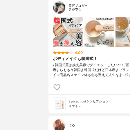
美容ブロガー
まみやこ
4.00
ボディメイクも韓国式！
\ 韓国式置き換え美容でダイエットしたい〜！/⁡
容すらももう韓国よ韓国式だけど日本産よ⁡⁡ブラン
イン商品名スケイン⁡⁡体も心も整えて人生をよ…
続
Synception(シンセプション)
スケイン
にる