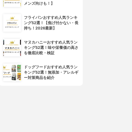
メンズ向けも！】
4位
5位
フライパンおすすめ人気ランキ
ング52選！【焦げ付かない・長
持ち！2026最新】
マヌカハニーおすすめ人気ラン
キング52選！味や栄養価の高さ
を徹底比較・検証
AFC(エーエフシー)
C COFFEE(シーコーヒー)
ドッグフードおすすめ人気ラン
完全栄養食 conciel
チャコールコーヒーダイエット
キング52選！無添加・アレルギ
3.16
3.15
(6)
ー対策商品を紹介
¥980
¥3,227