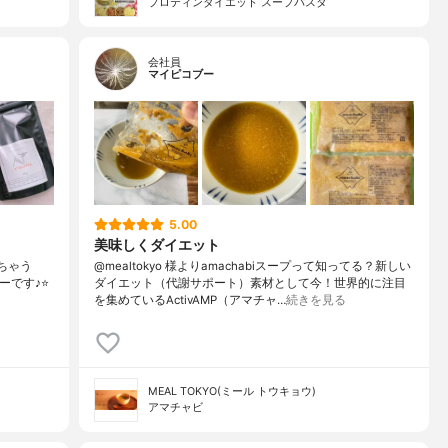
プロティンダイエット スープパスタ
会社員
マイピコブー
5.00
美味しくダイエット
きちゃう
@mealtokyo 様よりamachabiスープって知ってる？新しい
です♪⭐️
ダイエット（代謝サポート）素材として今！世界的に注目
を集めているActivAMP（アマチャ…
続きを見る
MEAL TOKYO(ミール トウキョウ)
アマチャビ