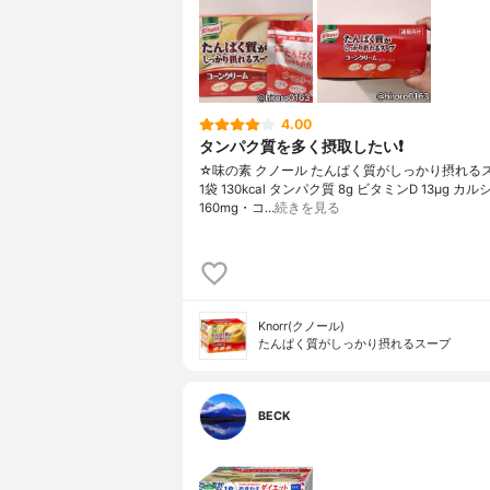
4.00
タンパク質を多く摂取したい❗️
☆味の素 クノール たんぱく質がしっかり摂れる
1袋 130kcal タンパク質 8g ビタミンD 13μg カ
160mg・コ…
続きを見る
Knorr(クノール)
たんぱく質がしっかり摂れるスープ
BECK