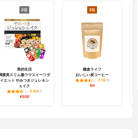
2位
3位
美的生活
鎌倉ライフ
満腹美スリム激ウマスイーツダ
おいしい炭コーヒー
イエット やみつきジュレ＆シ
3.16
(1)
¥0
ェイク
3.60
(1)
¥500