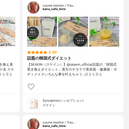
cosme monitor / Trav…
kana_cafe_time
5.00
話題の韓国式ダイエット
置き換え美
【SKAEIN（スケイン）】@skaein_official話題の「韓国式
ド名 スケ
置き換えダイエット」漢方のチカラで美容面・健康面・ボ
きを見る
ディメイクいろんな事を叶えちゃう…
続きを見る
Synception(シンセプション)
スケイン
cosme monitor / Trav…
kana_cafe_time