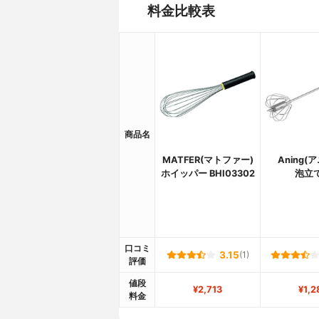
料金比較表
商品名
MATFER(マトファー)
Aning(
ホイッパー BHI03302
泡立
口コミ
3.15
(1)
評価
値段
¥2,713
¥1,2
料金