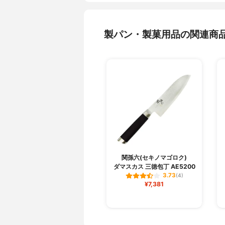
製パン・製菓用品の関連商
関孫六(セキノマゴロク)
ダマスカス 三徳包丁 AE5200
3.73
(4)
¥7,381