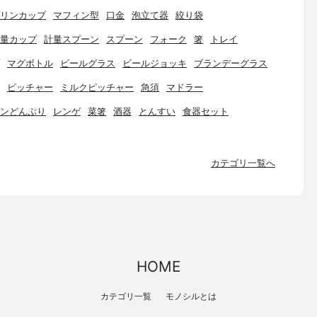
リンカップ
マフィン型
口金
泡立て器
絞り袋
量カップ
計量スプーン
スプーン
フォーク
箸
トレイ
マグボトル
ビールグラス
ビールジョッキ
ブランデーグラス
ピッチャー
ミルクピッチャー
急須
マドラー
ンどんぶり
レンゲ
菜箸
酒器
とんすい
食器セット
カテゴリ一覧へ
HOME
カテゴリ一覧
モノシルとは