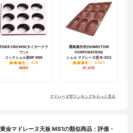
TIGER CROWN(タイガークラ
霜鳥製作所(SHIMOTORI
ウン)
CORPORATION)
コックシェル型9P 999
シェル マドレーヌ型 B-023
3.15
3.15
(1)
¥855
¥1,076
マドレーヌ型ランキングをもっと見る
A) 黄金マドレーヌ天板 MS1の類似商品：評価・