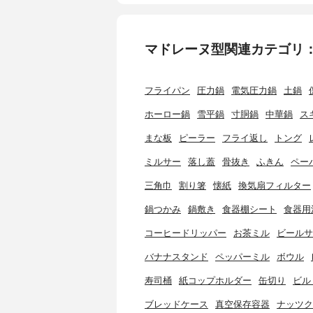
マドレーヌ型関連カテゴリ
フライパン
圧力鍋
電気圧力鍋
土鍋
ホーロー鍋
雪平鍋
寸胴鍋
中華鍋
ス
まな板
ピーラー
フライ返し
トング
ミルサー
落し蓋
骨抜き
ふきん
ペー
三角巾
割り箸
懐紙
換気扇フィルター
鍋つかみ
鍋敷き
食器棚シート
食器用
コーヒードリッパー
お茶ミル
ビールサ
バナナスタンド
ペッパーミル
ボウル
寿司桶
紙コップホルダー
缶切り
ビル
ブレッドケース
真空保存容器
ナッツク