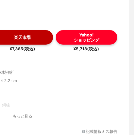
Yahoo!
楽天市場
ショッピング
¥7,365(税込)
¥5,718(税込)
永製作所
 x 2.2 cm
、銅線
ン加工）
もっと見る
記載情報ミス報告