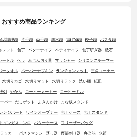
：おすすめ商品ランキング
保温調理鍋
片手鍋
両手鍋
無水鍋
揚げ物鍋
餃子鍋
パスタ鍋
キレット
包丁
バターナイフ
ペティナイフ
包丁研ぎ器
砥石
レードル
ヘラ
みじん切り器
マッシャー
シリコンスチーマー
パータオル
ペーパーナプキン
ランチョンマット
三角コーナー
水切りカゴ
水切りマット
水切りラック
洗い桶
紙皿
洗剤
やかん
コーヒーメーカー
コーヒーミル
ーバー
だしポット
ふきんかけ
まな板スタンド
レンジボード
ワインオープナー
包丁ケース
包丁スタンド
トインガスコンロ
バターケース
フリーザーバッグ
ラッカー
パスタマシン
蒸し器
鰹節削り器
弁当箱
水筒