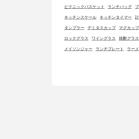
ピクニックバスケット
ランチバッグ
プ
キッチンスケール
キッチンタイマー
計
タンブラー
デミタスカップ
マグカップ
ロックグラス
ワイングラス
焼酎グラス
メイソンジャー
ランチプレート
ラーメ