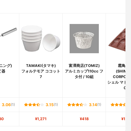
アニング)
TAMAKI(タマキ)
富澤商店(TOMIZ)
霜鳥製
て器
フォルテモア ココット
アルミカップ110cc フ
(SHIMO
7
タ付 / 10組
CORPORA
シェル マドレ
023
3.06
(1)
3.15
(1)
3.14
(1)
80
¥1,271
¥418
¥1,0