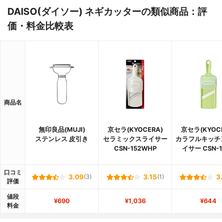
DAISO(ダイソー) ネギカッターの類似商品：評
価・料金比較表
商品名
無印良品(MUJI)
京セラ(KYOCERA)
京セラ(KYOC
ステンレス 皮引き
セラミックスライサー
カラフルキッチ
CSN-152WHP
イサー CSN-1
口コミ
3.09
(3)
3.15
(1)
3
評価
値段
¥690
¥1,036
¥644
料金