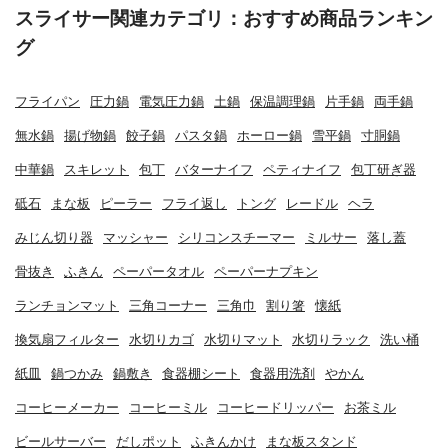
スライサー関連カテゴリ：おすすめ商品ランキン
グ
フライパン
圧力鍋
電気圧力鍋
土鍋
保温調理鍋
片手鍋
両手鍋
無水鍋
揚げ物鍋
餃子鍋
パスタ鍋
ホーロー鍋
雪平鍋
寸胴鍋
中華鍋
スキレット
包丁
バターナイフ
ペティナイフ
包丁研ぎ器
砥石
まな板
ピーラー
フライ返し
トング
レードル
ヘラ
みじん切り器
マッシャー
シリコンスチーマー
ミルサー
落し蓋
骨抜き
ふきん
ペーパータオル
ペーパーナプキン
ランチョンマット
三角コーナー
三角巾
割り箸
懐紙
換気扇フィルター
水切りカゴ
水切りマット
水切りラック
洗い桶
紙皿
鍋つかみ
鍋敷き
食器棚シート
食器用洗剤
やかん
コーヒーメーカー
コーヒーミル
コーヒードリッパー
お茶ミル
ビールサーバー
だしポット
ふきんかけ
まな板スタンド