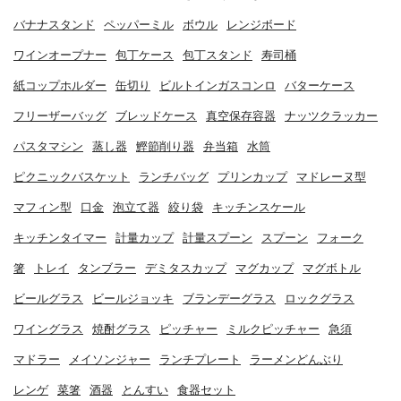
バナナスタンド
ペッパーミル
ボウル
レンジボード
ワインオープナー
包丁ケース
包丁スタンド
寿司桶
紙コップホルダー
缶切り
ビルトインガスコンロ
バターケース
フリーザーバッグ
ブレッドケース
真空保存容器
ナッツクラッカー
パスタマシン
蒸し器
鰹節削り器
弁当箱
水筒
ピクニックバスケット
ランチバッグ
プリンカップ
マドレーヌ型
マフィン型
口金
泡立て器
絞り袋
キッチンスケール
キッチンタイマー
計量カップ
計量スプーン
スプーン
フォーク
箸
トレイ
タンブラー
デミタスカップ
マグカップ
マグボトル
ビールグラス
ビールジョッキ
ブランデーグラス
ロックグラス
ワイングラス
焼酎グラス
ピッチャー
ミルクピッチャー
急須
マドラー
メイソンジャー
ランチプレート
ラーメンどんぶり
レンゲ
菜箸
酒器
とんすい
食器セット