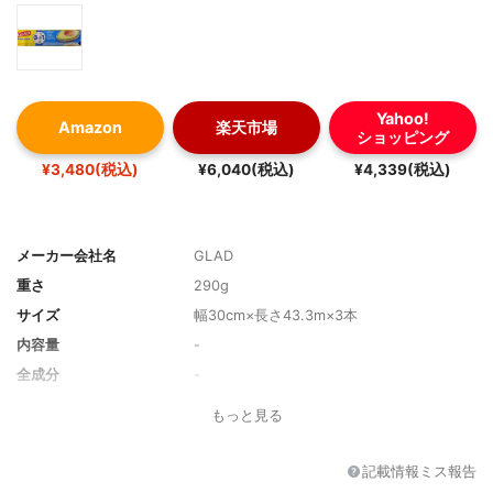
Yahoo!
Amazon
楽天市場
ショッピング
¥3,480(税込)
¥6,040(税込)
¥4,339(税込)
メーカー会社名
GLAD
重さ
290g
サイズ
幅30cm×長さ43.3m×3本
内容量
-
全成分
-
重量
290g
もっと見る
形状
-
セット内容
43.3m×3本
記載情報ミス報告