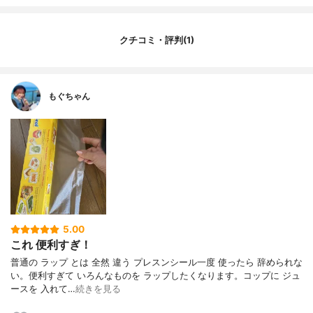
成分
-
カラー展開
クリア
素材
ポリエチレン
クチコミ・評判(1)
材質
ポリエチレン
タイプ
-
食器洗浄機
-
もぐちゃん
電子レンジ対応
-
防水性能
-
最大重量
-
計量単位
-
ゼロ点設定
-
処理できる油の量
-
使用に適した油の温度
-
5.00
これ 便利すぎ！
アルコール濃度
-
普通の ラップ とは 全然 違う プレスンシール一度 使ったら 辞められな
分類
-
い。便利すぎて いろんなものを ラップしたくなります。コップに ジュ
ースを 入れて…
続きを見る