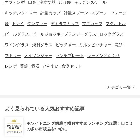
マフィン型
口金
泡立て器
絞り袋
キッチンスケール
キッチンタイマー
計量カップ
計量スプーン
スプーン
フォーク
箸
トレイ
タンブラー
デミタスカップ
マグカップ
マグボトル
ビールグラス
ビールジョッキ
ブランデーグラス
ロックグラス
ワイングラス
焼酎グラス
ピッチャー
ミルクピッチャー
急須
マドラー
メイソンジャー
ランチプレート
ラーメンどんぶり
レンゲ
菜箸
酒器
とんすい
食器セット
カテゴリ一覧へ
よく見られている人気おすすめ記事
ホワイトニング歯磨き粉おすすめランキング52選！口コミ
の多い市販品を中心に