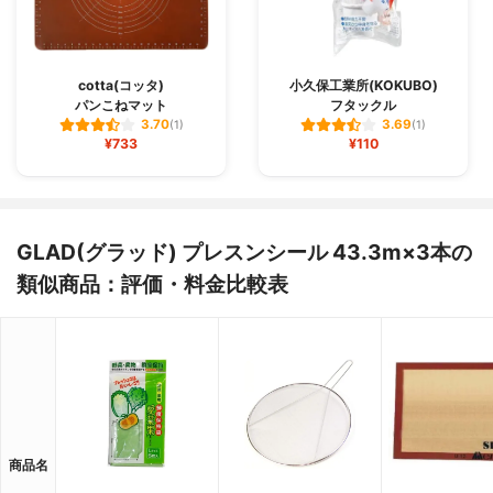
cotta(コッタ)
小久保工業所(KOKUBO)
パンこねマット
フタックル
3.70
3.69
(1)
(1)
¥733
¥110
GLAD(グラッド) プレスンシール 43.3m×3本の
類似商品：評価・料金比較表
商品名