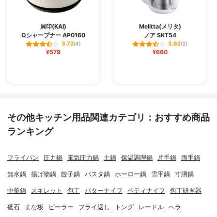
貝印(KAI)
Melitta(メリタ)
Qシャープナー AP0160
ノア SKT54
3.72
3.62
(4)
(2)
¥579
¥660
その他キッチン用品関連カテゴリ：おすすめ商品
ランキング
フライパン
圧力鍋
電気圧力鍋
土鍋
保温調理鍋
片手鍋
両手鍋
無水鍋
揚げ物鍋
餃子鍋
パスタ鍋
ホーロー鍋
雪平鍋
寸胴鍋
中華鍋
スキレット
包丁
バターナイフ
ペティナイフ
包丁研ぎ器
砥石
まな板
ピーラー
フライ返し
トング
レードル
ヘラ