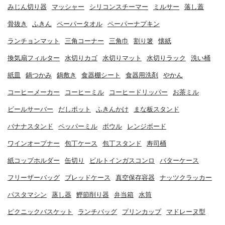
みじん切り器
マッシャー
シリコンスチーマー
ミルサー
落し蓋
骨抜き
ふきん
ペーパータオル
ペーパーナプキン
ランチョンマット
三角コーナー
三角巾
割り箸
懐紙
換気扇フィルター
水切りカゴ
水切りマット
水切りラック
洗い桶
紙皿
鍋つかみ
鍋敷き
食器棚シート
食器用洗剤
やかん
コーヒーメーカー
コーヒーミル
コーヒードリッパー
お茶ミル
ビールサーバー
だしポット
ふきんかけ
まな板スタンド
バナナスタンド
ペッパーミル
ボウル
レンジボード
ワインオープナー
包丁ケース
包丁スタンド
寿司桶
紙コップホルダー
缶切り
ビルトインガスコンロ
バターケース
フリーザーバッグ
ブレッドケース
真空保存容器
ナッツクラッカー
パスタマシン
蒸し器
鰹節削り器
弁当箱
水筒
ピクニックバスケット
ランチバッグ
プリンカップ
マドレーヌ型