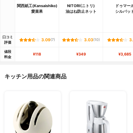
関西紙工(Kansaishiko)
NITORI(ニトリ)
ドゥマー
愛菜果
油はね防止ネット
シルパッ
口コミ
3.09
(7)
3.03
(10)
3
評価
値段
¥118
¥349
¥3,685
料金
キッチン用品の関連商品