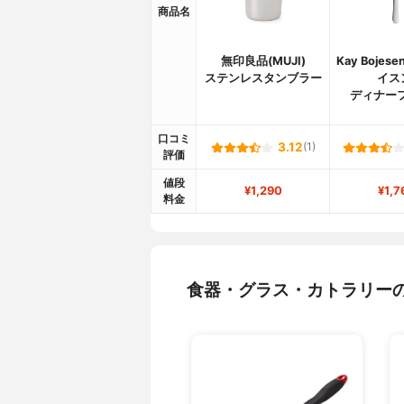
商品名
無印良品(MUJI)
Kay Bojes
ステンレスタンブラー
イス
ディナー
口コミ
3.12
(1)
評価
値段
¥1,290
¥1,7
料金
食器・グラス・カトラリー