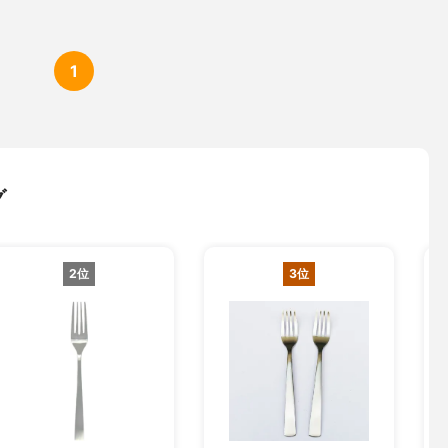
1
グ
2位
3位