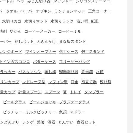
レードル
ヘラ
みじん切り器
マッシャー
シリコンスチーマー
パータオル
ペーパーナプキン
ランチョンマット
三角コーナー
水切りカゴ
水切りマット
水切りラック
洗い桶
紙皿
洗剤
やかん
コーヒーメーカー
コーヒーミル
ーバー
だしポット
ふきんかけ
まな板スタンド
レンジボード
ワインオープナー
包丁ケース
包丁スタンド
トインガスコンロ
バターケース
フリーザーバッグ
ラッカー
パスタマシン
蒸し器
鰹節削り器
弁当箱
水筒
リンカップ
マドレーヌ型
マフィン型
口金
泡立て器
絞り袋
量カップ
計量スプーン
スプーン
箸
トレイ
タンブラー
ビールグラス
ビールジョッキ
ブランデーグラス
ピッチャー
ミルクピッチャー
急須
マドラー
ンどんぶり
レンゲ
菜箸
酒器
とんすい
食器セット