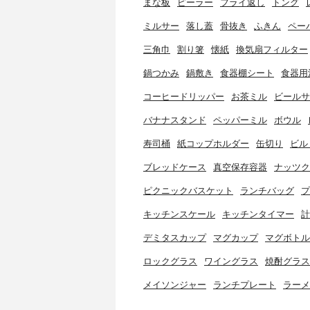
まな板
ピーラー
フライ返し
トング
ミルサー
落し蓋
骨抜き
ふきん
ペー
三角巾
割り箸
懐紙
換気扇フィルター
鍋つかみ
鍋敷き
食器棚シート
食器用
コーヒードリッパー
お茶ミル
ビールサ
バナナスタンド
ペッパーミル
ボウル
寿司桶
紙コップホルダー
缶切り
ビル
ブレッドケース
真空保存容器
ナッツク
ピクニックバスケット
ランチバッグ
プ
キッチンスケール
キッチンタイマー
計
デミタスカップ
マグカップ
マグボトル
ロックグラス
ワイングラス
焼酎グラス
メイソンジャー
ランチプレート
ラーメ