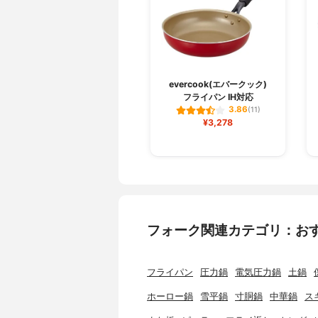
evercook(エバークック)
フライパン IH対応
3.86
(11)
¥3,278
フォーク関連カテゴリ：お
フライパン
圧力鍋
電気圧力鍋
土鍋
ホーロー鍋
雪平鍋
寸胴鍋
中華鍋
ス