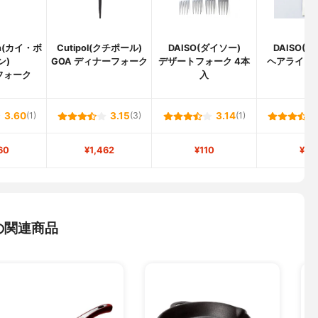
en(カイ・ボ
Cutipol(クチポール)
DAISO(ダイソー)
DAISO(
ン)
GOA ディナーフォーク
デザートフォーク 4本
ヘアライン 
フォーク
入
3.60
(1)
3.15
(3)
3.14
(1)
60
¥1,462
¥110
¥11
の関連商品