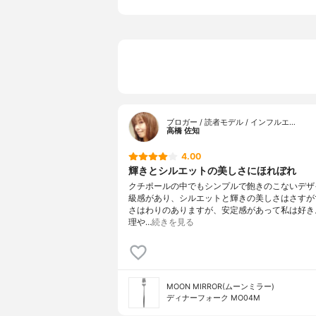
ブロガー / 読者モデル / インフルエ…
高橋 佐知
4.00
輝きとシルエットの美しさにほれぼれ
クチポールの中でもシンプルで飽きのこないデザ
級感があり、シルエットと輝きの美しさはさすが
さはわりのありますが、安定感があって私は好き
理や…
続きを見る
MOON MIRROR(ムーンミラー)
ディナーフォーク MO04M