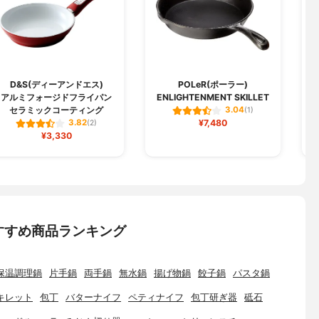
D&S(ディーアンドエス)
POLeR(ポーラー)
アルミフォージドフライパン
ENLIGHTENMENT SKILLET
セラミックコーティング
3.04
(1)
¥7,480
3.82
(2)
¥3,330
すすめ商品ランキング
保温調理鍋
片手鍋
両手鍋
無水鍋
揚げ物鍋
餃子鍋
パスタ鍋
キレット
包丁
バターナイフ
ペティナイフ
包丁研ぎ器
砥石