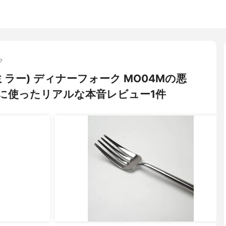
ク
ンミラー) ディナーフォーク MO04Mの悪
に使ったリアルな本音レビュー1件