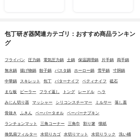
包丁研ぎ器関連カテゴリ：おすすめ商品ランキン
グ
フライパン
圧力鍋
電気圧力鍋
土鍋
保温調理鍋
片手鍋
両手鍋
無水鍋
揚げ物鍋
餃子鍋
パスタ鍋
ホーロー鍋
雪平鍋
寸胴鍋
中華鍋
スキレット
包丁
バターナイフ
ペティナイフ
砥石
まな板
ピーラー
フライ返し
トング
レードル
ヘラ
みじん切り器
マッシャー
シリコンスチーマー
ミルサー
落し蓋
骨抜き
ふきん
ペーパータオル
ペーパーナプキン
ランチョンマット
三角コーナー
三角巾
割り箸
懐紙
換気扇フィルター
水切りカゴ
水切りマット
水切りラック
洗い桶