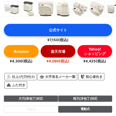
公式サイト
¥7,150(税込)
Yahoo!
Amazon
楽天市場
ショッピング
¥4,300(税込)
¥4,090(税込)
¥4,425(税込)
仕上げ(刃付け)
大手有名メーカー製
初心者向き
ふた付き
片刃(和包丁)対応
両刃(洋包丁)対応
電動式
手動式