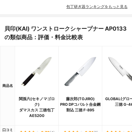
包丁研ぎ器ランキングをもっと見る
貝印(KAI) ワンストロークシャープナー AP0133
の類似商品：評価・料金比較表
商品名
関孫六(セキノマゴロ
藤次郎(TOJIRO)
GLOBAL(グロ
ク)
PRO DPコバルト合金鋼
三徳 G-4
ダマスカス 三徳包丁
割込 三徳 F-895
AE5200
口コミ