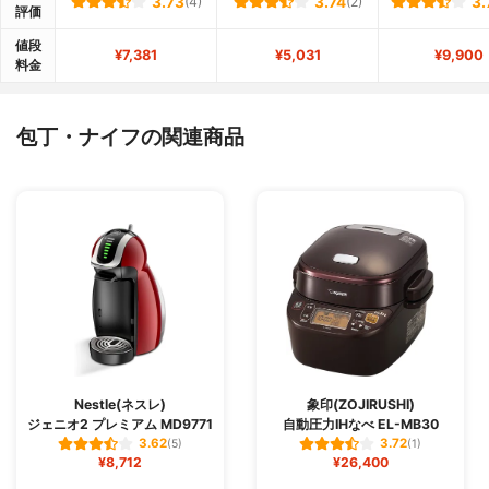
3.73
(4)
3.74
(2)
3.
評価
値段
¥7,381
¥5,031
¥9,900
料金
包丁・ナイフの関連商品
Nestle(ネスレ)
象印(ZOJIRUSHI)
ジェニオ2 プレミアム MD9771
自動圧力IHなべ EL-MB30
3.62
3.72
(5)
(1)
¥8,712
¥26,400