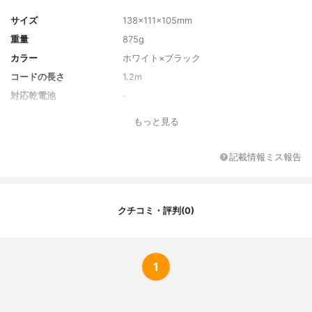
サイズ
138×111×105mm
重量
875g
カラー
ホワイト×ブラック
コードの長さ
1.2m
対応乾電池
-
連続使用時間
-
もっと見る
メーカー会社名
貝印株式会社
記載情報ミス報告
クチコミ・評判(0)
1