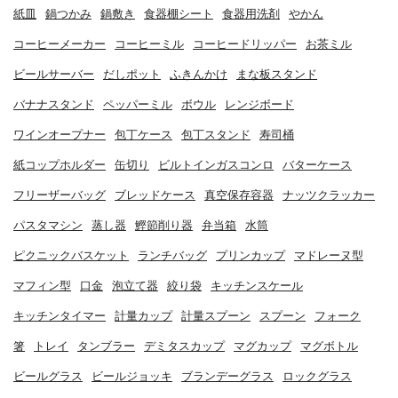
紙皿
鍋つかみ
鍋敷き
食器棚シート
食器用洗剤
やかん
コーヒーメーカー
コーヒーミル
コーヒードリッパー
お茶ミル
ビールサーバー
だしポット
ふきんかけ
まな板スタンド
バナナスタンド
ペッパーミル
ボウル
レンジボード
ワインオープナー
包丁ケース
包丁スタンド
寿司桶
紙コップホルダー
缶切り
ビルトインガスコンロ
バターケース
フリーザーバッグ
ブレッドケース
真空保存容器
ナッツクラッカー
パスタマシン
蒸し器
鰹節削り器
弁当箱
水筒
ピクニックバスケット
ランチバッグ
プリンカップ
マドレーヌ型
マフィン型
口金
泡立て器
絞り袋
キッチンスケール
キッチンタイマー
計量カップ
計量スプーン
スプーン
フォーク
箸
トレイ
タンブラー
デミタスカップ
マグカップ
マグボトル
ビールグラス
ビールジョッキ
ブランデーグラス
ロックグラス