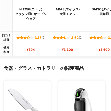
NITORI(ニトリ)
ARAS(エイラス)
DAISO(ダイ
グラタン皿L オーブン
大皿モアレ
四角皿
ウェア
口コミ
3.15
(2)
3.62
(2)
3
評価
値段
¥304
¥3,300
¥3,600
料金
食器・グラス・カトラリーの関連商品