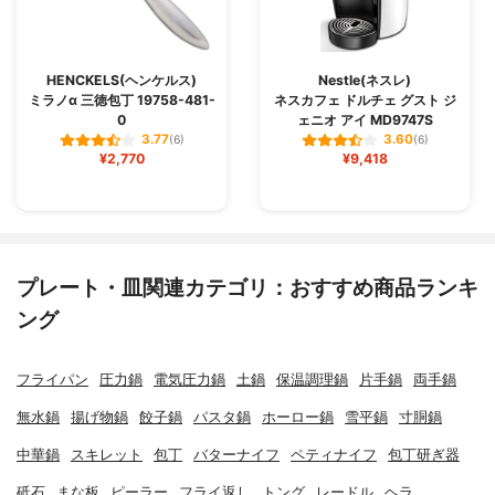
HENCKELS(ヘンケルス)
Nestle(ネスレ)
ミラノα 三徳包丁 19758-481-
ネスカフェ ドルチェ グスト ジ
0
ェニオ アイ MD9747S
3.77
3.60
(6)
(6)
¥2,770
¥9,418
プレート・皿関連カテゴリ：おすすめ商品ランキ
ング
フライパン
圧力鍋
電気圧力鍋
土鍋
保温調理鍋
片手鍋
両手鍋
無水鍋
揚げ物鍋
餃子鍋
パスタ鍋
ホーロー鍋
雪平鍋
寸胴鍋
中華鍋
スキレット
包丁
バターナイフ
ペティナイフ
包丁研ぎ器
砥石
まな板
ピーラー
フライ返し
トング
レードル
ヘラ