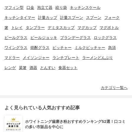
マフィン型
口金
泡立て器
絞り袋
キッチンスケール
キッチンタイマー
計量カップ
計量スプーン
スプーン
フォーク
箸
トレイ
タンブラー
デミタスカップ
マグカップ
マグボトル
ビールグラス
ビールジョッキ
ブランデーグラス
ロックグラス
ワイングラス
焼酎グラス
ピッチャー
ミルクピッチャー
急須
マドラー
メイソンジャー
ランチプレート
ラーメンどんぶり
レンゲ
菜箸
酒器
とんすい
食器セット
カテゴリ一覧へ
よく見られている人気おすすめ記事
ホワイトニング歯磨き粉おすすめランキング52選！口コミ
の多い市販品を中心に