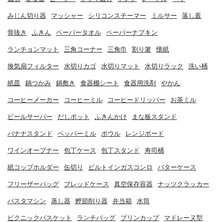
みじん切り器
マッシャー
シリコンスチーマー
ミルサー
落し蓋
骨抜き
ふきん
ペーパータオル
ペーパーナプキン
ランチョンマット
三角コーナー
三角巾
割り箸
懐紙
換気扇フィルター
水切りカゴ
水切りマット
水切りラック
洗い桶
紙皿
鍋つかみ
鍋敷き
食器棚シート
食器用洗剤
やかん
コーヒーメーカー
コーヒーミル
コーヒードリッパー
お茶ミル
ビールサーバー
だしポット
ふきんかけ
まな板スタンド
バナナスタンド
ペッパーミル
ボウル
レンジボード
ワインオープナー
包丁ケース
包丁スタンド
寿司桶
紙コップホルダー
缶切り
ビルトインガスコンロ
バターケース
フリーザーバッグ
ブレッドケース
真空保存容器
ナッツクラッカー
パスタマシン
蒸し器
鰹節削り器
弁当箱
水筒
ピクニックバスケット
ランチバッグ
プリンカップ
マドレーヌ型