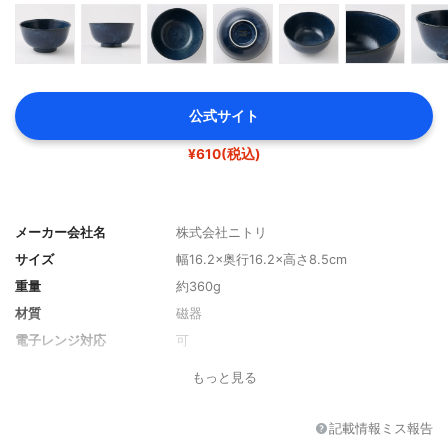
公式サイト
¥610(税込)
メーカー会社名
株式会社ニトリ
サイズ
幅16.2×奥行16.2×高さ8.5cm
重量
約360g
材質
磁器
電子レンジ対応
可
食器洗浄機
可
もっと見る
カラー展開
ネイビー、アイボリー、ブラウン
記載情報ミス報告