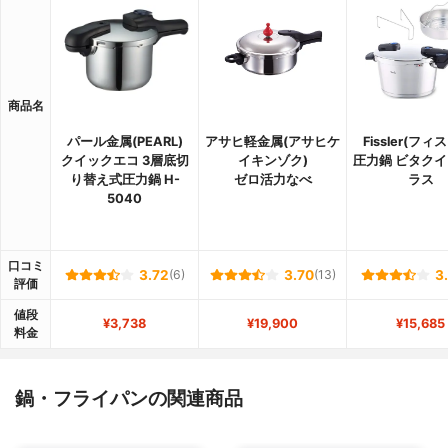
商品名
パール金属(PEARL)
アサヒ軽金属(アサヒケ
Fissler(フィ
クイックエコ 3層底切
イキンゾク)
圧力鍋 ビタクイ
り替え式圧力鍋 H-
ゼロ活力なべ
ラス
5040
口コミ
3.72
(6)
3.70
(13)
3
評価
値段
¥3,738
¥19,900
¥15,685
料金
鍋・フライパンの関連商品