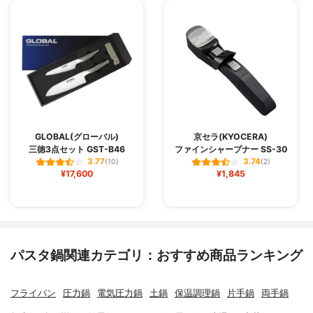
GLOBAL(グローバル)
京セラ(KYOCERA)
三徳3点セット GST-B46
ファインシャープナー SS-30
3.77
3.74
(10)
(2)
¥17,600
¥1,845
パスタ鍋関連カテゴリ：おすすめ商品ランキング
フライパン
圧力鍋
電気圧力鍋
土鍋
保温調理鍋
片手鍋
両手鍋