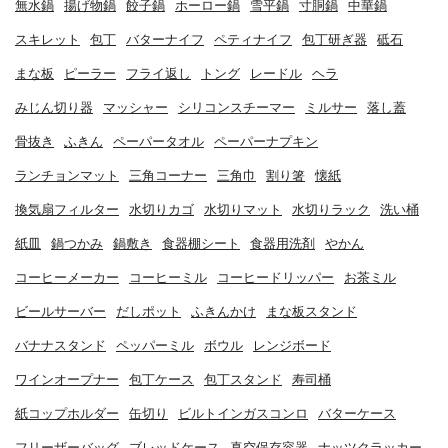
無水鍋
揚げ物鍋
餃子鍋
ホーロー鍋
雪平鍋
寸胴鍋
中華鍋
スキレット
包丁
バターナイフ
ペティナイフ
包丁研ぎ器
砥石
まな板
ピーラー
フライ返し
トング
レードル
ヘラ
みじん切り器
マッシャー
シリコンスチーマー
ミルサー
落し蓋
骨抜き
ふきん
ペーパータオル
ペーパーナプキン
ランチョンマット
三角コーナー
三角巾
割り箸
懐紙
換気扇フィルター
水切りカゴ
水切りマット
水切りラック
洗い桶
紙皿
鍋つかみ
鍋敷き
食器棚シート
食器用洗剤
やかん
コーヒーメーカー
コーヒーミル
コーヒードリッパー
お茶ミル
ビールサーバー
だしポット
ふきんかけ
まな板スタンド
バナナスタンド
ペッパーミル
ボウル
レンジボード
ワインオープナー
包丁ケース
包丁スタンド
寿司桶
紙コップホルダー
缶切り
ビルトインガスコンロ
バターケース
フリーザーバッグ
ブレッドケース
真空保存容器
ナッツクラッカー