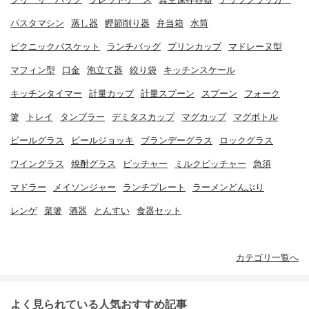
パスタマシン
蒸し器
鰹節削り器
弁当箱
水筒
ピクニックバスケット
ランチバッグ
プリンカップ
マドレーヌ型
マフィン型
口金
泡立て器
絞り袋
キッチンスケール
キッチンタイマー
計量カップ
計量スプーン
スプーン
フォーク
箸
トレイ
タンブラー
デミタスカップ
マグカップ
マグボトル
ビールグラス
ビールジョッキ
ブランデーグラス
ロックグラス
ワイングラス
焼酎グラス
ピッチャー
ミルクピッチャー
急須
マドラー
メイソンジャー
ランチプレート
ラーメンどんぶり
レンゲ
菜箸
酒器
とんすい
食器セット
カテゴリ一覧へ
よく見られている人気おすすめ記事