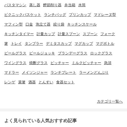
パスタマシン
蒸し器
鰹節削り器
弁当箱
水筒
ピクニックバスケット
ランチバッグ
プリンカップ
マドレーヌ型
マフィン型
口金
泡立て器
絞り袋
キッチンスケール
キッチンタイマー
計量カップ
計量スプーン
スプーン
フォーク
箸
トレイ
タンブラー
デミタスカップ
マグカップ
マグボトル
ビールグラス
ビールジョッキ
ブランデーグラス
ロックグラス
ワイングラス
焼酎グラス
ピッチャー
ミルクピッチャー
急須
マドラー
メイソンジャー
ランチプレート
ラーメンどんぶり
レンゲ
菜箸
酒器
とんすい
食器セット
カテゴリ一覧へ
よく見られている人気おすすめ記事