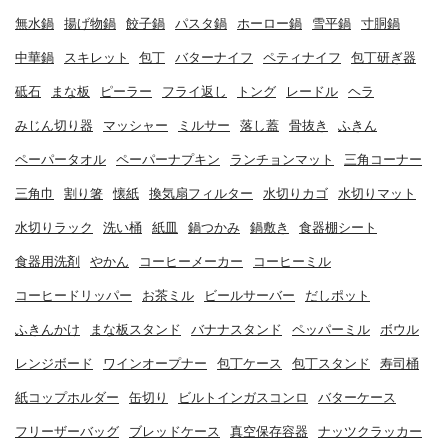
無水鍋
揚げ物鍋
餃子鍋
パスタ鍋
ホーロー鍋
雪平鍋
寸胴鍋
中華鍋
スキレット
包丁
バターナイフ
ペティナイフ
包丁研ぎ器
砥石
まな板
ピーラー
フライ返し
トング
レードル
ヘラ
みじん切り器
マッシャー
ミルサー
落し蓋
骨抜き
ふきん
ペーパータオル
ペーパーナプキン
ランチョンマット
三角コーナー
三角巾
割り箸
懐紙
換気扇フィルター
水切りカゴ
水切りマット
水切りラック
洗い桶
紙皿
鍋つかみ
鍋敷き
食器棚シート
食器用洗剤
やかん
コーヒーメーカー
コーヒーミル
コーヒードリッパー
お茶ミル
ビールサーバー
だしポット
ふきんかけ
まな板スタンド
バナナスタンド
ペッパーミル
ボウル
レンジボード
ワインオープナー
包丁ケース
包丁スタンド
寿司桶
紙コップホルダー
缶切り
ビルトインガスコンロ
バターケース
フリーザーバッグ
ブレッドケース
真空保存容器
ナッツクラッカー