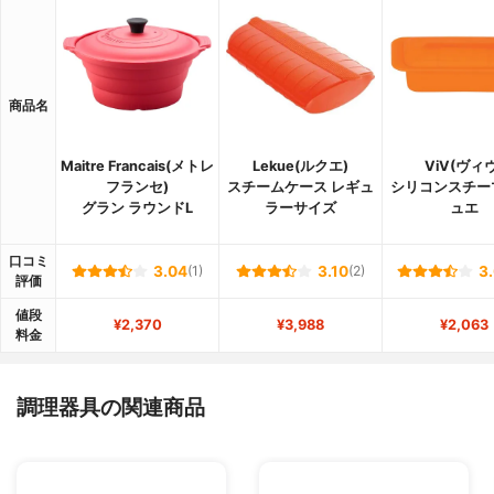
商品名
Maitre Francais(メトレ
Lekue(ルクエ)
ViV(ヴィヴ
フランセ)
スチームケース レギュ
シリコンスチー
グラン ラウンドL
ラーサイズ
ュエ
口コミ
3.04
(1)
3.10
(2)
3
評価
値段
¥2,370
¥3,988
¥2,063
料金
調理器具の関連商品