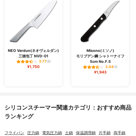
NEO Verdun(ネオヴェルダン)
Misono(ミソノ)
三徳包丁 NVD-01
モリブデン鋼 シャトーナイフ
5cm No.F.5
3.77
(2)
¥1,750
3.04
(1)
¥1,943
シリコンスチーマー関連カテゴリ：おすすめ商品
ランキング
フライパン
圧力鍋
電気圧力鍋
土鍋
保温調理鍋
片手鍋
両手鍋