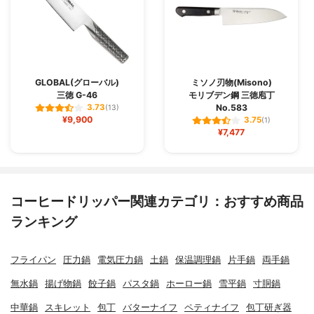
GLOBAL(グローバル)
ミソノ刃物(Misono)
三徳 G-46
モリブデン鋼 三徳庖丁
No.583
3.73
(13)
¥9,900
3.75
(1)
¥7,477
コーヒードリッパー関連カテゴリ：おすすめ商品
ランキング
フライパン
圧力鍋
電気圧力鍋
土鍋
保温調理鍋
片手鍋
両手鍋
無水鍋
揚げ物鍋
餃子鍋
パスタ鍋
ホーロー鍋
雪平鍋
寸胴鍋
中華鍋
スキレット
包丁
バターナイフ
ペティナイフ
包丁研ぎ器