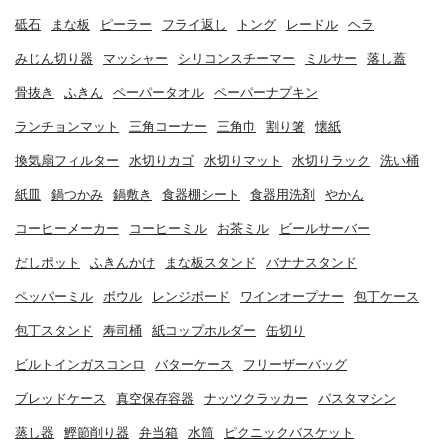
砥石
まな板
ピーラー
フライ返し
トング
レードル
ヘラ
みじん切り器
マッシャー
シリコンスチーマー
ミルサー
落し蓋
骨抜き
ふきん
ペーパータオル
ペーパーナプキン
ランチョンマット
三角コーナー
三角巾
割り箸
懐紙
換気扇フィルター
水切りカゴ
水切りマット
水切りラック
洗い桶
紙皿
鍋つかみ
鍋敷き
食器棚シート
食器用洗剤
やかん
コーヒーメーカー
コーヒーミル
お茶ミル
ビールサーバー
だしポット
ふきんかけ
まな板スタンド
バナナスタンド
ペッパーミル
ボウル
レンジボード
ワインオープナー
包丁ケース
包丁スタンド
寿司桶
紙コップホルダー
缶切り
ビルトインガスコンロ
バターケース
フリーザーバッグ
ブレッドケース
真空保存容器
ナッツクラッカー
パスタマシン
蒸し器
鰹節削り器
弁当箱
水筒
ピクニックバスケット