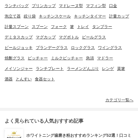
ランチバッグ
プリンカップ
マドレーヌ型
マフィン型
口金
泡立て器
絞り袋
キッチンスケール
キッチンタイマー
計量カップ
計量スプーン
スプーン
フォーク
箸
トレイ
タンブラー
デミタスカップ
マグカップ
マグボトル
ビールグラス
ビールジョッキ
ブランデーグラス
ロックグラス
ワイングラス
焼酎グラス
ピッチャー
ミルクピッチャー
急須
マドラー
メイソンジャー
ランチプレート
ラーメンどんぶり
レンゲ
菜箸
酒器
とんすい
食器セット
カテゴリ一覧へ
よく見られている人気おすすめ記事
ホワイトニング歯磨き粉おすすめランキング52選！口コミ