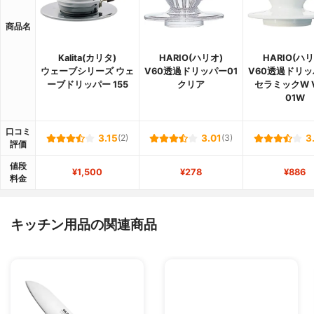
商品名
Kalita(カリタ)
HARIO(ハリオ)
HARIO(ハリ
ウェーブシリーズ ウェ
V60透過ドリッパー01
V60透過ドリッ
ーブドリッパー 155
クリア
セラミックW V
01W
口コミ
3.15
(2)
3.01
(3)
3
評価
値段
¥1,500
¥278
¥886
料金
キッチン用品の関連商品