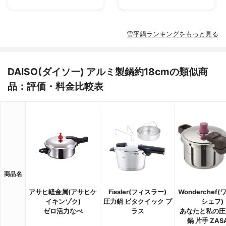
雪平鍋ランキングをもっと見る
DAISO(ダイソー) アルミ製鍋約18cmの類似商
品：評価・料金比較表
商品名
アサヒ軽金属(アサヒケ
Fissler(フィスラー)
Wonderchef
イキンゾク)
圧力鍋 ビタクイック プ
シェフ)
ゼロ活力なべ
ラス
あなたと私の圧
鍋 片手 ZAS