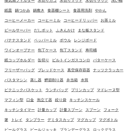
換気扇フィルター
水切りカゴ
水切りマット
水切りラック
洗い桶
紙皿
鍋つかみ
鍋敷き
食器棚シート
食器用洗剤
やかん
コーヒーメーカー
コーヒーミル
コーヒードリッパー
お茶ミル
ビールサーバー
だしポット
ふきんかけ
まな板スタンド
バナナスタンド
ペッパーミル
ボウル
レンジボード
ワインオープナー
包丁ケース
包丁スタンド
寿司桶
紙コップホルダー
缶切り
ビルトインガスコンロ
バターケース
フリーザーバッグ
ブレッドケース
真空保存容器
ナッツクラッカー
パスタマシン
蒸し器
鰹節削り器
弁当箱
水筒
ピクニックバスケット
ランチバッグ
プリンカップ
マドレーヌ型
マフィン型
口金
泡立て器
絞り袋
キッチンスケール
キッチンタイマー
計量カップ
計量スプーン
スプーン
フォーク
箸
トレイ
タンブラー
デミタスカップ
マグカップ
マグボトル
ビールグラス
ビールジョッキ
ブランデーグラス
ロックグラス