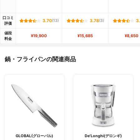
口コミ
3.70
(13)
3.78
(3)
3
評価
値段
¥19,900
¥15,685
¥8,650
料金
鍋・フライパンの関連商品
GLOBAL(グローバル)
De'Longhi(デロンギ)