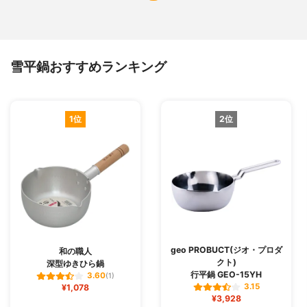
雪平鍋おすすめランキング
1位
2位
geo PROBUCT(ジオ・プロダ
和の職人
クト)
深型ゆきひら鍋
行平鍋 GEO-15YH
3.60
(1)
3.15
¥1,078
¥3,928