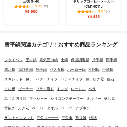
三徳 G-46
ドリップコーヒーメーカー
ICM14011J
3.73
(13)
¥9,900
3.64
(4)
¥4,435
雪平鍋関連カテゴリ：おすすめ商品ランキング
フライパン
圧力鍋
電気圧力鍋
土鍋
保温調理鍋
片手鍋
両手鍋
無水鍋
揚げ物鍋
餃子鍋
パスタ鍋
ホーロー鍋
寸胴鍋
中華鍋
スキレット
包丁
バターナイフ
ペティナイフ
包丁研ぎ器
砥石
まな板
ピーラー
フライ返し
トング
レードル
ヘラ
みじん切り器
マッシャー
シリコンスチーマー
ミルサー
落し蓋
骨抜き
ふきん
ペーパータオル
ペーパーナプキン
ランチョンマット
三角コーナー
三角巾
割り箸
懐紙