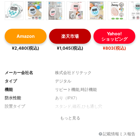
Yahoo!
Amazon
楽天市場
ショッピング
¥2,480(税込)
¥1,045(税込)
¥803(税込)
メーカー会社名
株式会社ドリテック
タイプ
デジタル
機能
リピート機能,時計機能
防水性能
あり（IPX7）
設置タイプ
スタンド,磁石,ひも通し穴
サイズ
幅82×高さ90×奥行14mm
もっと見る
重量
約45g
記載情報ミス報告