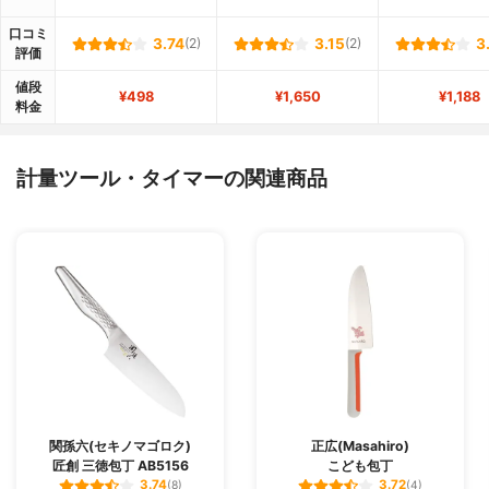
口コミ
3.74
(2)
3.15
(2)
3
評価
値段
¥498
¥1,650
¥1,188
料金
計量ツール・タイマーの関連商品
関孫六(セキノマゴロク)
正広(Masahiro)
匠創 三徳包丁 AB5156
こども包丁
3.74
3.72
(8)
(4)