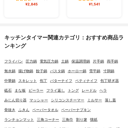
¥2,845
¥1,541
キッチンタイマー関連カテゴリ：おすすめ商品ラ
ンキング
フライパン
圧力鍋
電気圧力鍋
土鍋
保温調理鍋
片手鍋
両手鍋
無水鍋
揚げ物鍋
餃子鍋
パスタ鍋
ホーロー鍋
雪平鍋
寸胴鍋
中華鍋
スキレット
包丁
バターナイフ
ペティナイフ
包丁研ぎ器
砥石
まな板
ピーラー
フライ返し
トング
レードル
ヘラ
みじん切り器
マッシャー
シリコンスチーマー
ミルサー
落し蓋
骨抜き
ふきん
ペーパータオル
ペーパーナプキン
ランチョンマット
三角コーナー
三角巾
割り箸
懐紙