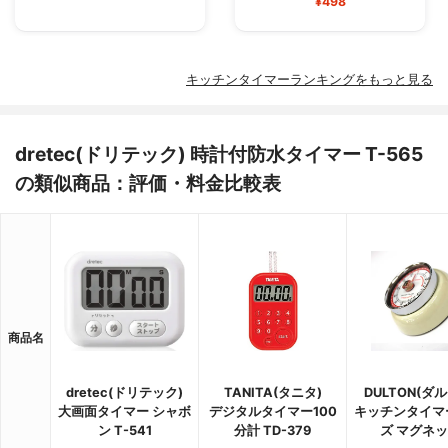
¥498
キッチンタイマーランキングをもっと見る
dretec(ドリテック) 時計付防水タイマー T-565
の類似商品：評価・料金比較表
商品名
dretec(ドリテック)
TANITA(タニタ)
DULTON(ダ
大画面タイマー シャボ
デジタルタイマー100
キッチンタイマ
ン T-541
分計 TD-379
ズ マグネ