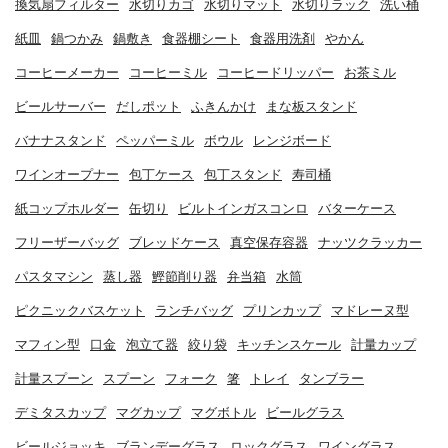
換気扇フィルター
水切りカゴ
水切りマット
水切りラック
洗い桶
紙皿
鍋つかみ
鍋敷き
食器棚シート
食器用洗剤
やかん
コーヒーメーカー
コーヒーミル
コーヒードリッパー
お茶ミル
ビールサーバー
だしポット
ふきんかけ
まな板スタンド
バナナスタンド
ペッパーミル
ボウル
レンジボード
ワインオープナー
包丁ケース
包丁スタンド
寿司桶
紙コップホルダー
缶切り
ビルトインガスコンロ
バターケース
フリーザーバッグ
ブレッドケース
真空保存容器
ナッツクラッカー
パスタマシン
蒸し器
鰹節削り器
弁当箱
水筒
ピクニックバスケット
ランチバッグ
プリンカップ
マドレーヌ型
マフィン型
口金
泡立て器
絞り袋
キッチンスケール
計量カップ
計量スプーン
スプーン
フォーク
箸
トレイ
タンブラー
デミタスカップ
マグカップ
マグボトル
ビールグラス
ビールジョッキ
ブランデーグラス
ロックグラス
ワイングラス