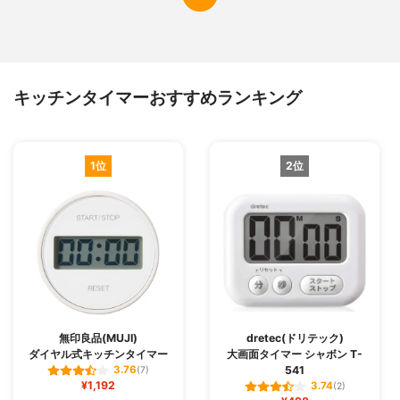
キッチンタイマーおすすめランキング
1位
2位
無印良品(MUJI)
dretec(ドリテック)
ダイヤル式キッチンタイマー
大画面タイマー シャボン T-
541
3.76
(7)
¥1,192
3.74
(2)