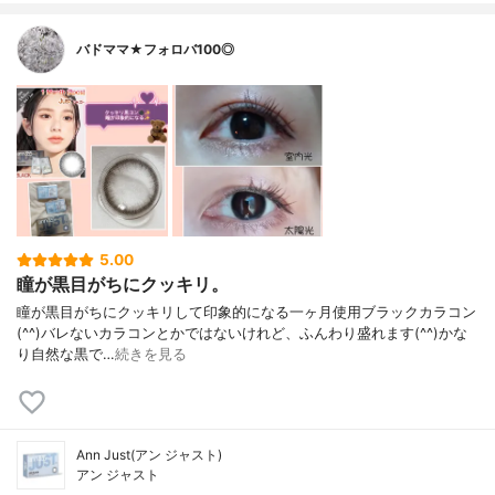
バドママ★フォロバ100◎
5.00
瞳が黒目がちにクッキリ。
瞳が黒目がちにクッキリして印象的になる一ヶ月使用ブラックカラコン
(⁠^⁠^⁠)バレないカラコンとかではないけれど、ふんわり盛れます(⁠^⁠^⁠)かな
り自然な黒で…
続きを見る
Ann Just(アン ジャスト)
アン ジャスト