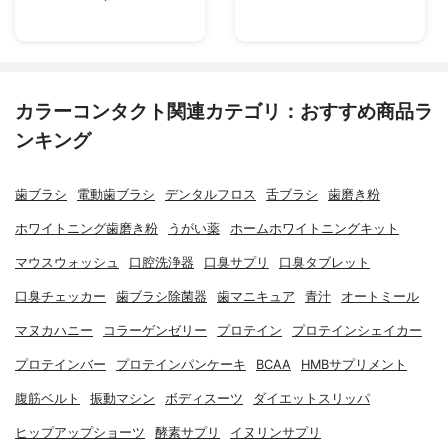
カラーコンタクト関連カテゴリ：おすすめ商品ラ
ンキング
歯ブラシ
電動歯ブラシ
デンタルフロス
舌ブラシ
歯磨き粉
ホワイトニング歯磨き粉
うがい薬
ホームホワイトニングキット
マウスウォッシュ
口腔洗浄器
口臭サプリ
口臭タブレット
口臭チェッカー
歯ブラシ除菌器
歯マニキュア
青汁
オートミール
マヌカハニー
コラーゲンゼリー
プロテイン
プロテインシェイカー
プロテインバー
プロテインパンケーキ
BCAA
HMBサプリメント
腹筋ベルト
振動マシン
ボディスーツ
ダイエットスリッパ
ヒップアップショーツ
酵素サプリ
イヌリンサプリ