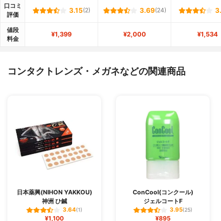
口コミ
3.15
(2)
3.69
(24)
3
評価
値段
¥1,399
¥2,000
¥1,534
料金
コンタクトレンズ・メガネなどの関連商品
日本薬興(NIHON YAKKOU)
ConCool(コンクール)
神洲 ひ鍼
ジェルコートF
3.64
3.95
(1)
(25)
¥1,100
¥895