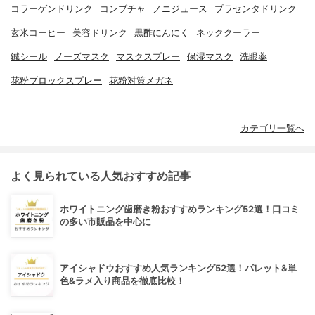
コラーゲンドリンク
コンブチャ
ノニジュース
プラセンタドリンク
玄米コーヒー
美容ドリンク
黒酢にんにく
ネッククーラー
鍼シール
ノーズマスク
マスクスプレー
保湿マスク
洗眼薬
花粉ブロックスプレー
花粉対策メガネ
カテゴリ一覧へ
よく見られている人気おすすめ記事
ホワイトニング歯磨き粉おすすめランキング52選！口コミ
の多い市販品を中心に
アイシャドウおすすめ人気ランキング52選！パレット&単
色&ラメ入り商品を徹底比較！