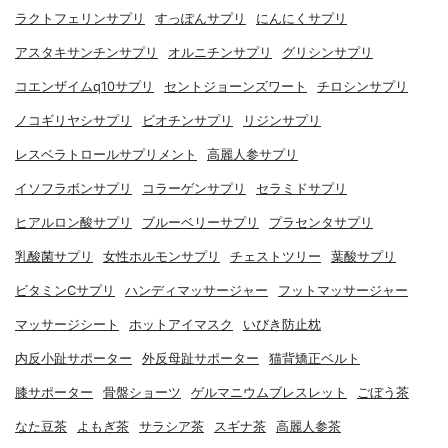
ラクトフェリンサプリ
すっぽんサプリ
にんにくサプリ
アスタキサンチンサプリ
オルニチンサプリ
グリシンサプリ
コエンザイムq10サプリ
セントジョーンズワート
チロシンサプリ
ノコギリヤシサプリ
ビオチンサプリ
リジンサプリ
レスベラトロールサプリメント
高麗人参サプリ
イソフラボンサプリ
コラーゲンサプリ
セラミドサプリ
ヒアルロン酸サプリ
ブルーベリーサプリ
プラセンタサプリ
乳酸菌サプリ
女性ホルモンサプリ
チェストツリー
葉酸サプリ
ビタミンCサプリ
ハンディマッサージャー
フットマッサージャー
マッサージシート
ホットアイマスク
いびき防止枕
内反小趾サポーター
外反母趾サポーター
猫背矯正ベルト
膝サポーター
骨盤ショーツ
ゲルマニウムブレスレット
ごぼう茶
なた豆茶
よもぎ茶
サラシア茶
スギナ茶
高麗人参茶