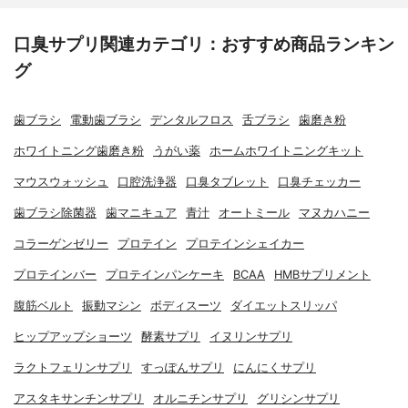
口臭サプリ関連カテゴリ：おすすめ商品ランキン
グ
歯ブラシ
電動歯ブラシ
デンタルフロス
舌ブラシ
歯磨き粉
ホワイトニング歯磨き粉
うがい薬
ホームホワイトニングキット
マウスウォッシュ
口腔洗浄器
口臭タブレット
口臭チェッカー
歯ブラシ除菌器
歯マニキュア
青汁
オートミール
マヌカハニー
コラーゲンゼリー
プロテイン
プロテインシェイカー
プロテインバー
プロテインパンケーキ
BCAA
HMBサプリメント
腹筋ベルト
振動マシン
ボディスーツ
ダイエットスリッパ
ヒップアップショーツ
酵素サプリ
イヌリンサプリ
ラクトフェリンサプリ
すっぽんサプリ
にんにくサプリ
アスタキサンチンサプリ
オルニチンサプリ
グリシンサプリ