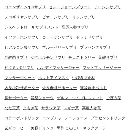
コエンザイムq10サプリ
セントジョーンズワート
チロシンサプリ
ノコギリヤシサプリ
ビオチンサプリ
リジンサプリ
レスベラトロールサプリメント
高麗人参サプリ
イソフラボンサプリ
コラーゲンサプリ
セラミドサプリ
ヒアルロン酸サプリ
ブルーベリーサプリ
プラセンタサプリ
乳酸菌サプリ
女性ホルモンサプリ
チェストツリー
葉酸サプリ
ビタミンCサプリ
ハンディマッサージャー
フットマッサージャー
マッサージシート
ホットアイマスク
いびき防止枕
内反小趾サポーター
外反母趾サポーター
猫背矯正ベルト
膝サポーター
骨盤ショーツ
ゲルマニウムブレスレット
ごぼう茶
なた豆茶
よもぎ茶
サラシア茶
スギナ茶
高麗人参茶
コラーゲンドリンク
コンブチャ
ノニジュース
プラセンタドリンク
玄米コーヒー
美容ドリンク
黒酢にんにく
ネッククーラー