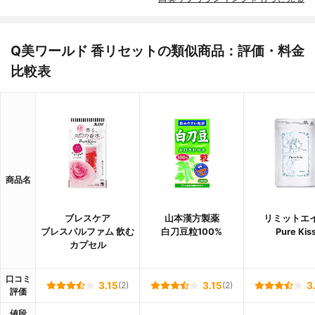
Q美ワールド 香リセットの類似商品：評価・料金
比較表
商品名
ブレスケア
山本漢方製薬
リミットエ
ブレスパルファム 飲む
白刀豆粒100%
Pure Kis
カプセル
口コミ
3.15
(2)
3.15
(2)
3
評価
値段