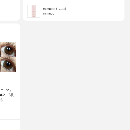
mimuco(ミムコ)
mimuco
muco』
︎2、3枚
る