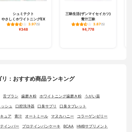
シュミテクト
三昧生活(ザンマイセイカツ)
やさしくホワイトニングEX
青汁三昧
3.97
3.87
(5)
(5)
¥348
¥4,778
ゴリ：おすすめ商品ランキング
舌ブラシ
歯磨き粉
ホワイトニング歯磨き粉
うがい薬
ォッシュ
口腔洗浄器
口臭サプリ
口臭タブレット
キュア
青汁
オートミール
マヌカハニー
コラーゲンゼリー
テインバー
プロテインパンケーキ
BCAA
HMBサプリメント