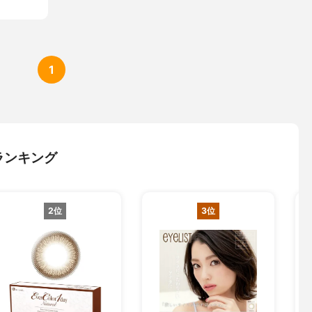
1
ランキング
2位
3位