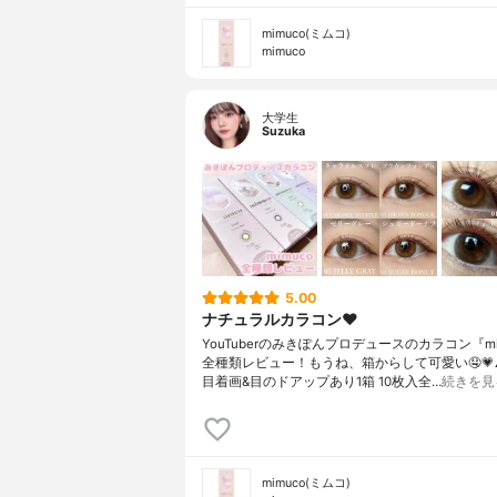
mimuco(ミムコ)
mimuco
大学生
Suzuka
5.00
ナチュラルカラコン♥
YouTuberのみきぽんプロデュースのカラコン『mi
全種類レビュー！もうね、箱からして可愛い🤤💗⚠
目着画&目のドアップあり1箱 10枚入全…
続きを見
mimuco(ミムコ)