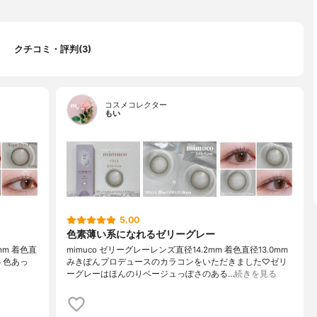
クチコミ・評判(3)
コスメコレクター
もい
5.00
色素薄い系になれるゼリーグレー
2mm 着色直
mimuco ゼリーグレーレンズ直径14.2mm 着色直径13.0mm
４色あっ
みきぽんプロデュースのカラコンをいただきました♡ゼリ
ーグレーはほんのりベージュっぽさのある…
続きを見る