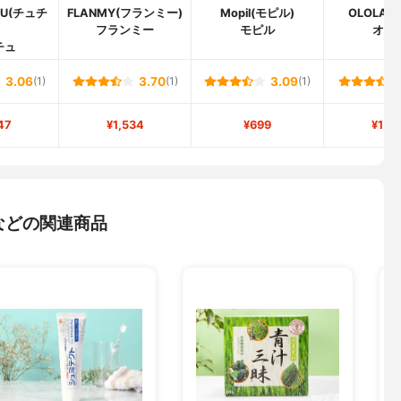
OU(チュチ
FLANMY(フランミー)
Mopil(モピル)
OLOLA(
)
フランミー
モピル
オロ
チュ
3.06
(1)
3.70
(1)
3.09
(1)
47
¥1,534
¥699
¥1,2
などの関連商品