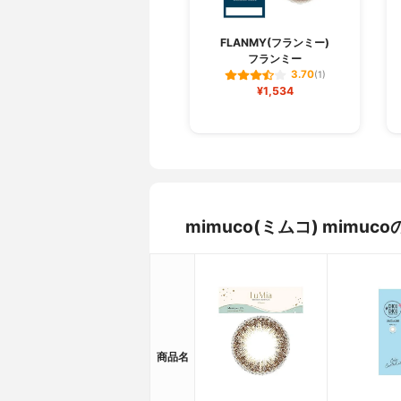
FLANMY(フランミー)
フランミー
3.70
(1)
¥1,534
mimuco(ミムコ) mim
商品名