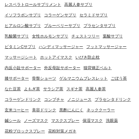
レスベラトロールサプリメント
高麗人参サプリ
イソフラボンサプリ
コラーゲンサプリ
セラミドサプリ
ヒアルロン酸サプリ
ブルーベリーサプリ
プラセンタサプリ
乳酸菌サプリ
女性ホルモンサプリ
チェストツリー
葉酸サプリ
ビタミンCサプリ
ハンディマッサージャー
フットマッサージャー
マッサージシート
ホットアイマスク
いびき防止枕
内反小趾サポーター
外反母趾サポーター
猫背矯正ベルト
膝サポーター
骨盤ショーツ
ゲルマニウムブレスレット
ごぼう茶
なた豆茶
よもぎ茶
サラシア茶
スギナ茶
高麗人参茶
コラーゲンドリンク
コンブチャ
ノニジュース
プラセンタドリンク
玄米コーヒー
美容ドリンク
黒酢にんにく
ネッククーラー
鍼シール
ノーズマスク
マスクスプレー
保湿マスク
洗眼薬
花粉ブロックスプレー
花粉対策メガネ