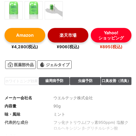
Yahoo!
Amazon
楽天市場
ショッピング
¥4,280(税込)
¥906(税込)
¥895(税込)
医薬部外品
ジェルタイプ
歯周病予防
虫歯予防
口臭改善（消臭）
ホワイトニング効果
メーカー会社名
ウエルテック株式会社
内容量
90g
味・風味
ミント
代表的な成分
フッ化ナトリウム(フッ素950ppm) 塩酸ク
ロルヘキシジン β-グリチルレチン酸