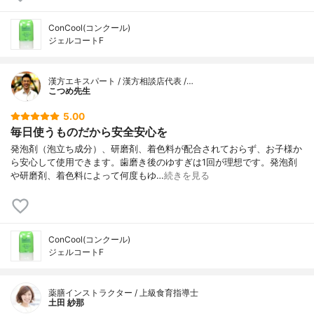
ConCool(コンクール)
ジェルコートF
漢方エキスパート / 漢方相談店代表 /…
こつめ先生
5.00
毎日使うものだから安全安心を
発泡剤（泡立ち成分）、研磨剤、着色料が配合されておらず、お子様か
ら安心して使用できます。歯磨き後のゆすぎは1回が理想です。発泡剤
や研磨剤、着色料によって何度もゆ…
続きを見る
ConCool(コンクール)
ジェルコートF
薬膳インストラクター / 上級食育指導士
土田 紗那