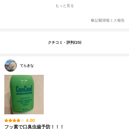
全成分
濃グリセリン、ポリエチレングリコール40
もっと見る
0、エタノール、1.3-ブチレングリコール、
キシリトール、キサンタンガム、カラギー
ナン、ポリビニルピロリドンK30、ポリリ
記載情報ミス報告
ン酸ナトリウム、フッ化ナトリウム(フッ素
950ppm)、塩酸クロルヘキシジン、β-グリ
チルレチン酸、香料(ペパーミントタイプ)、
クエン酸ナトリウム、ポリオキシエチレン
クチコミ・評判(25)
硬化ヒマシ油、ショ糖脂肪酸エステル、炭
酸水素ナトリウム、パラベン
てらきな
4.00
フッ素で口臭虫歯予防！！！