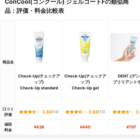
ConCool(コンクール) ジェルコートFの類似商
品：評価・料金比較表
商品名
Check-Up(チェックア
Check-Up(チェックア
DENT.(デン
ップ)
ップ)
ブリリアントモ
Check-Up standard
Check-Up gel
口コミ
3.84
(14)
3.68
(13)
3
評価
値段
¥438
¥440
¥797
料金