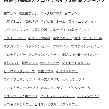
歯磨き粉関連カテゴリ：おすすめ商品ランキング
歯ブラシ
電動歯ブラシ
デンタルフロス
舌ブラシ
ホワイトニング歯磨き粉
うがい薬
ホームホワイトニングキット
マウスウォッシュ
口腔洗浄器
口臭サプリ
口臭タブレット
口臭チェッカー
歯ブラシ除菌器
歯マニキュア
青汁
オートミール
マヌカハニー
コラーゲンゼリー
プロテイン
プロテインシェイカー
プロテインバー
プロテインパンケーキ
BCAA
HMBサプリメント
腹筋ベルト
振動マシン
ボディスーツ
ダイエットスリッパ
ヒップアップショーツ
酵素サプリ
イヌリンサプリ
ラクトフェリンサプリ
すっぽんサプリ
にんにくサプリ
アスタキサンチンサプリ
オルニチンサプリ
グリシンサプリ
コエンザイムq10サプリ
セントジョーンズワート
チロシンサプリ
ノコギリヤシサプリ
ビオチンサプリ
リジンサプリ