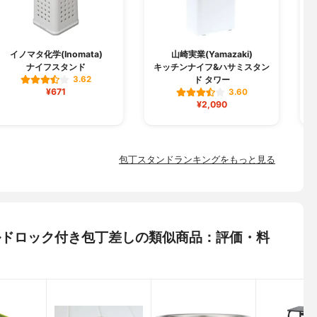
イノマタ化学(Inomata)
山崎実業(Yamazaki)
ナイフスタンド
キッチンナイフ&ハサミスタン
K
ド タワー
3.62
¥671
3.60
¥2,090
包丁スタンドランキングをもっと見る
チャイルドロック付き包丁差しの類似商品：評価・料