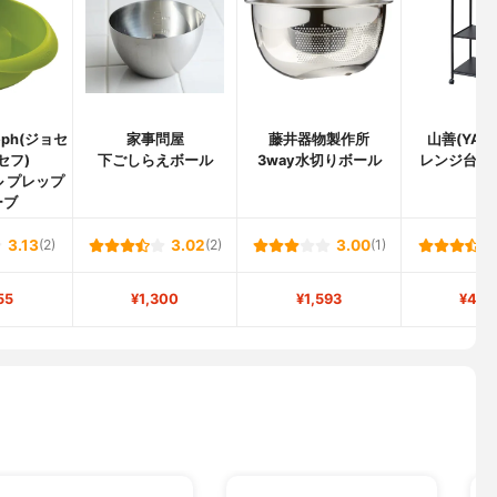
seph(ジョセ
家事問屋
藤井器物製作所
山善(YAM
セフ)
下ごしらえボール
3way水切りボール
レンジ台 GR
 プレップ
ーブ
3.13
(2)
3.02
(2)
3.00
(1)
55
¥1,300
¥1,593
¥4,9