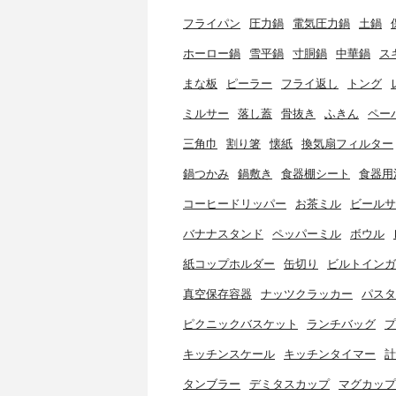
フライパン
圧力鍋
電気圧力鍋
土鍋
ホーロー鍋
雪平鍋
寸胴鍋
中華鍋
ス
まな板
ピーラー
フライ返し
トング
ミルサー
落し蓋
骨抜き
ふきん
ペー
三角巾
割り箸
懐紙
換気扇フィルター
鍋つかみ
鍋敷き
食器棚シート
食器用
コーヒードリッパー
お茶ミル
ビールサ
バナナスタンド
ペッパーミル
ボウル
紙コップホルダー
缶切り
ビルトインガ
真空保存容器
ナッツクラッカー
パスタ
ピクニックバスケット
ランチバッグ
プ
キッチンスケール
キッチンタイマー
計
タンブラー
デミタスカップ
マグカップ