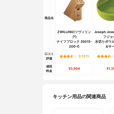
商品名
ZWILLING(ツヴィリン
Joseph Jo
グ)
フジョ
ナイフブロック 35015-
水切りボウル
200-0
&サ
口コミ
3.12
(1)
評価
値段
¥3,806
¥1,3
料金
キッチン用品の関連商品