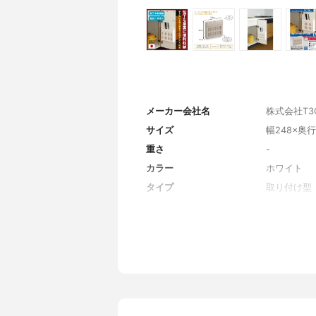
メーカー会社名
株式会社T3Co
サイズ
幅248×奥行
重さ
-
カラー
ホワイト
タイプ
取り付け型
本体の素材
カバー・ベ
包丁サイズ
刃 の厚み収
所）刃 の長
収納本数
4本