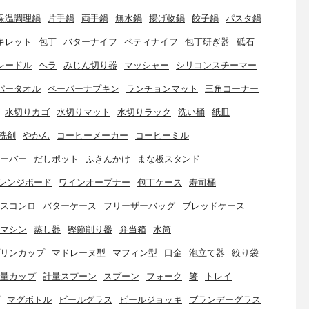
保温調理鍋
片手鍋
両手鍋
無水鍋
揚げ物鍋
餃子鍋
パスタ鍋
キレット
包丁
バターナイフ
ペティナイフ
包丁研ぎ器
砥石
レードル
ヘラ
みじん切り器
マッシャー
シリコンスチーマー
パータオル
ペーパーナプキン
ランチョンマット
三角コーナー
水切りカゴ
水切りマット
水切りラック
洗い桶
紙皿
洗剤
やかん
コーヒーメーカー
コーヒーミル
ーバー
だしポット
ふきんかけ
まな板スタンド
レンジボード
ワインオープナー
包丁ケース
寿司桶
スコンロ
バターケース
フリーザーバッグ
ブレッドケース
マシン
蒸し器
鰹節削り器
弁当箱
水筒
リンカップ
マドレーヌ型
マフィン型
口金
泡立て器
絞り袋
量カップ
計量スプーン
スプーン
フォーク
箸
トレイ
マグボトル
ビールグラス
ビールジョッキ
ブランデーグラス