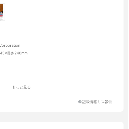
rporation
45×長さ240mm
ースー=PP、木ネジ=スチール
もっと見る
納可能サイズ 7mm （1か所)刃 の厚み収納可能サイズ 5mm （3か
さ収納可能サイズ 215mm（4か所)
記載情報ミス報告