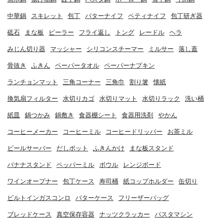
中華鍋
スキレット
包丁
バターナイフ
ペティナイフ
包丁研ぎ器
砥石
まな板
ピーラー
フライ返し
トング
レードル
ヘラ
みじん切り器
マッシャー
シリコンスチーマー
ミルサー
落し蓋
骨抜き
ふきん
ペーパータオル
ペーパーナプキン
ランチョンマット
三角コーナー
三角巾
割り箸
懐紙
換気扇フィルター
水切りカゴ
水切りマット
水切りラック
洗い桶
紙皿
鍋つかみ
鍋敷き
食器棚シート
食器用洗剤
やかん
コーヒーメーカー
コーヒーミル
コーヒードリッパー
お茶ミル
ビールサーバー
だしポット
ふきんかけ
まな板スタンド
バナナスタンド
ペッパーミル
ボウル
レンジボード
ワインオープナー
包丁ケース
寿司桶
紙コップホルダー
缶切り
ビルトインガスコンロ
バターケース
フリーザーバッグ
ブレッドケース
真空保存容器
ナッツクラッカー
パスタマシン