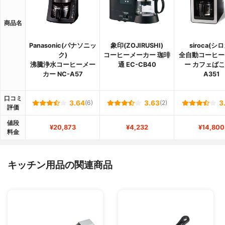
商品名
Panasonic(パナソニッ
象印(ZOJIRUSHI)
siroca(シ
ク)
コーヒーメーカー 珈琲
全自動コーヒー
沸騰浄水コーヒーメー
通 EC-CB40
ー カフェばこ 
カー NC-A57
A351
口コミ
3.64
(6)
3.63
(2)
3
評価
値段
¥20,873
¥4,232
¥14,800
料金
キッチン用品の関連商品