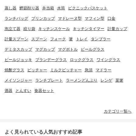
蒸し器
鰹節削り器
弁当箱
水筒
ピクニックバスケット
ランチバッグ
プリンカップ
マドレーヌ型
マフィン型
口金
泡立て器
絞り袋
キッチンスケール
キッチンタイマー
計量カップ
計量スプーン
スプーン
フォーク
箸
トレイ
タンブラー
デミタスカップ
マグカップ
マグボトル
ビールグラス
ビールジョッキ
ブランデーグラス
ロックグラス
ワイングラス
焼酎グラス
ピッチャー
ミルクピッチャー
急須
マドラー
メイソンジャー
ランチプレート
ラーメンどんぶり
レンゲ
菜箸
酒器
とんすい
食器セット
カテゴリ一覧へ
よく見られている人気おすすめ記事