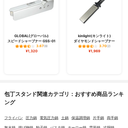
GLOBAL(グローバル)
kinlight(キンライト)
スピードシャープナー GSS-01
ダイヤモンドシャープナー
3.67
3.70
(9)
(2)
¥1,320
¥1,969
包丁スタンド関連カテゴリ：おすすめ商品ランキ
ング
フライパン
圧力鍋
電気圧力鍋
土鍋
保温調理鍋
片手鍋
両手鍋
無水鍋
揚げ物鍋
餃子鍋
パスタ鍋
ホーロー鍋
雪平鍋
寸胴鍋