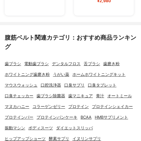
¥2,980
腹筋ベルト関連カテゴリ：おすすめ商品ランキン
グ
歯ブラシ
電動歯ブラシ
デンタルフロス
舌ブラシ
歯磨き粉
ホワイトニング歯磨き粉
うがい薬
ホームホワイトニングキット
マウスウォッシュ
口腔洗浄器
口臭サプリ
口臭タブレット
口臭チェッカー
歯ブラシ除菌器
歯マニキュア
青汁
オートミール
マヌカハニー
コラーゲンゼリー
プロテイン
プロテインシェイカー
プロテインバー
プロテインパンケーキ
BCAA
HMBサプリメント
振動マシン
ボディスーツ
ダイエットスリッパ
ヒップアップショーツ
酵素サプリ
イヌリンサプリ