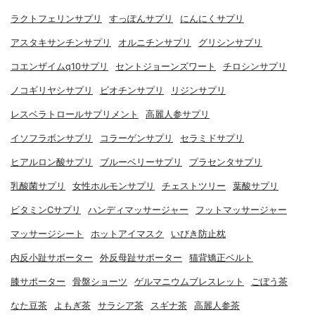
ラクトフェリンサプリ
すっぽんサプリ
にんにくサプリ
アスタキサンチンサプリ
オルニチンサプリ
グリシンサプリ
コエンザイムq10サプリ
セントジョーンズワート
チロシンサプリ
ノコギリヤシサプリ
ビオチンサプリ
リジンサプリ
レスベラトロールサプリメント
高麗人参サプリ
イソフラボンサプリ
コラーゲンサプリ
セラミドサプリ
ヒアルロン酸サプリ
ブルーベリーサプリ
プラセンタサプリ
乳酸菌サプリ
女性ホルモンサプリ
チェストツリー
葉酸サプリ
ビタミンCサプリ
ハンディマッサージャー
フットマッサージャー
マッサージシート
ホットアイマスク
いびき防止枕
内反小趾サポーター
外反母趾サポーター
猫背矯正ベルト
膝サポーター
骨盤ショーツ
ゲルマニウムブレスレット
ごぼう茶
なた豆茶
よもぎ茶
サラシア茶
スギナ茶
高麗人参茶