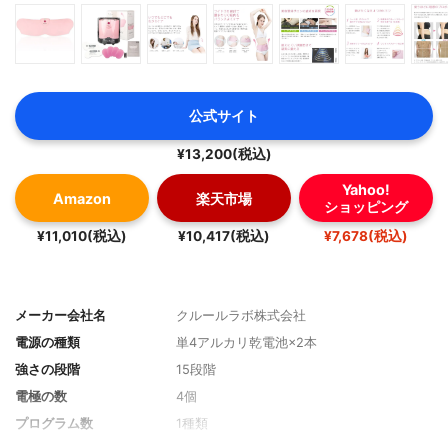
公式サイト
¥13,200(税込)
Yahoo!
Amazon
楽天市場
ショッピング
¥11,010(税込)
¥10,417(税込)
¥7,678(税込)
メーカー会社名
クルールラボ株式会社
電源の種類
単4アルカリ乾電池×2本
強さの段階
15段階
電極の数
4個
プログラム数
1種類