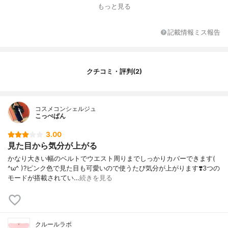
交換用ジェルパッド
税抜1,800円(交換目安:約20回)
もっと見る
記載情報ミス報告
クチコミ・評判(2)
コスメコンシェルジュ
こっぺぱん
3.00
見た目から気分が上がる
かなり大きい幅のベルトでウエスト周りまでしっかりカバーできます(
^ω^ )?ピンク色で見た目も可愛いので使うたび気分が上がります❣️3つの
モードが搭載されてい…
続きを見る
クルールラボ