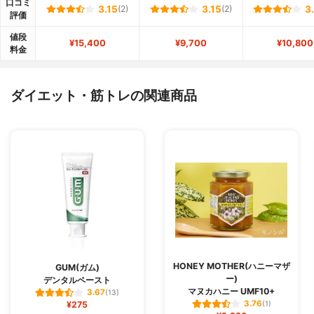
口コミ
3.15
(2)
3.15
(2)
3
評価
値段
¥15,400
¥9,700
¥10,800
料金
ダイエット・筋トレの関連商品
HONEY MOTHER(ハニーマザ
GUM(ガム)
ー)
デンタルペースト
マヌカハニー UMF10+
3.67
(13)
3.76
¥275
(1)