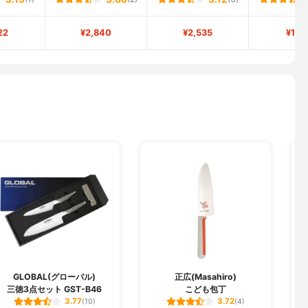
22
¥2,840
¥2,535
¥1,9
GLOBAL(グローバル)
正広(Masahiro)
三徳3点セット GST-B46
こども包丁
ロ
3.77
3.72
(10)
(4)