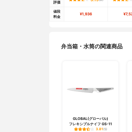
評価
値段
¥1,936
¥7,5
料金
弁当箱・水筒の関連商品
GLOBAL(グローバル)
フレキシブルナイフ GS-11
3.81
(5)