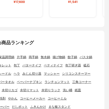
¥17,600
¥1,541
め商品ランキング
保温調理鍋
片手鍋
両手鍋
無水鍋
揚げ物鍋
餃子鍋
パスタ鍋
キレット
包丁
バターナイフ
ペティナイフ
包丁研ぎ器
砥石
レードル
ヘラ
みじん切り器
マッシャー
シリコンスチーマー
パータオル
ペーパーナプキン
ランチョンマット
三角コーナー
水切りカゴ
水切りマット
水切りラック
洗い桶
紙皿
洗剤
やかん
コーヒーメーカー
コーヒーミル
ーバー
だしポット
ふきんかけ
まな板スタンド