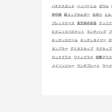
バナナスタンド
ペッパーミル
ボウル
寿司桶
紙コップホルダー
缶切り
ビル
ブレッドケース
真空保存容器
ナッツク
ピクニックバスケット
ランチバッグ
プ
キッチンスケール
キッチンタイマー
計
タンブラー
デミタスカップ
マグカップ
ロックグラス
ワイングラス
焼酎グラス
メイソンジャー
ランチプレート
ラーメ