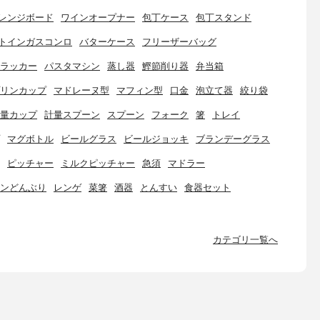
レンジボード
ワインオープナー
包丁ケース
包丁スタンド
トインガスコンロ
バターケース
フリーザーバッグ
ラッカー
パスタマシン
蒸し器
鰹節削り器
弁当箱
リンカップ
マドレーヌ型
マフィン型
口金
泡立て器
絞り袋
量カップ
計量スプーン
スプーン
フォーク
箸
トレイ
マグボトル
ビールグラス
ビールジョッキ
ブランデーグラス
ピッチャー
ミルクピッチャー
急須
マドラー
ンどんぶり
レンゲ
菜箸
酒器
とんすい
食器セット
カテゴリ一覧へ