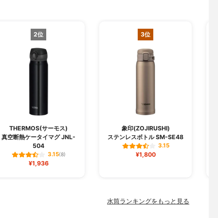
2位
3位
THERMOS(サーモス)
象印(ZOJIRUSHI)
真空断熱ケータイマグ JNL-
ステンレスボトル SM-SE48
504
3.15
¥1,800
3.15
(8)
¥1,936
水筒ランキングをもっと見る