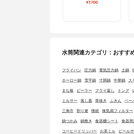
¥7,700
水筒関連カテゴリ：おすす
フライパン
圧力鍋
電気圧力鍋
土鍋
ホーロー鍋
雪平鍋
寸胴鍋
中華鍋
ス
まな板
ピーラー
フライ返し
トング
ミルサー
落し蓋
骨抜き
ふきん
ペー
三角巾
割り箸
懐紙
換気扇フィルター
鍋つかみ
鍋敷き
食器棚シート
食器用
コーヒードリッパー
お茶ミル
ビールサ