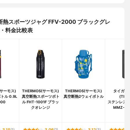
空断熱スポーツジャグ FFV-2000 ブラックグレ
価・料金比較表
(サーモス)
THERMOS(サーモス)
THERMOS(サーモス)
タイガー
ル 0.9L
真空断熱スポーツボト
真空断熱2ウェイボトル
(TIGE
900
ル FHT-1001F ブラッ
ステンレス
クオレンジ
MMZ-A5
3.15
(1)
3.06
(2)
3.12
(3)