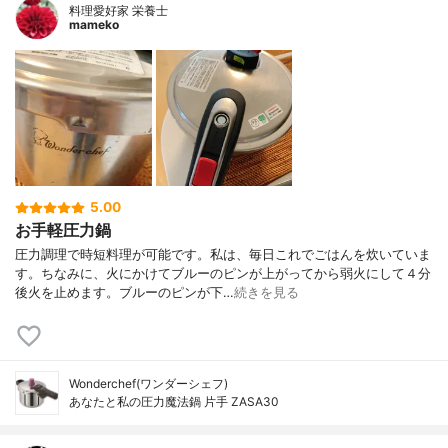
料理愛好家 栄養士
mameko
5.00
お手軽圧力鍋
圧力調理で時短料理が可能です。私は、毎日これでごはんを炊いていま
す。ちなみに、火にかけてブルーのピンが上がってから弱火にして４分
後火を止めます。ブルーのピンが下…
続きを見る
Wonderchef(ワンダーシェフ)
あなたと私の圧力魔法鍋 片手 ZASA30