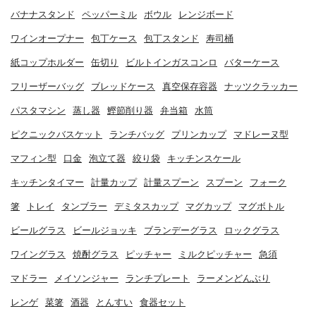
バナナスタンド
ペッパーミル
ボウル
レンジボード
ワインオープナー
包丁ケース
包丁スタンド
寿司桶
紙コップホルダー
缶切り
ビルトインガスコンロ
バターケース
フリーザーバッグ
ブレッドケース
真空保存容器
ナッツクラッカー
パスタマシン
蒸し器
鰹節削り器
弁当箱
水筒
ピクニックバスケット
ランチバッグ
プリンカップ
マドレーヌ型
マフィン型
口金
泡立て器
絞り袋
キッチンスケール
キッチンタイマー
計量カップ
計量スプーン
スプーン
フォーク
箸
トレイ
タンブラー
デミタスカップ
マグカップ
マグボトル
ビールグラス
ビールジョッキ
ブランデーグラス
ロックグラス
ワイングラス
焼酎グラス
ピッチャー
ミルクピッチャー
急須
マドラー
メイソンジャー
ランチプレート
ラーメンどんぶり
レンゲ
菜箸
酒器
とんすい
食器セット