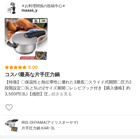
✳お料理関係の投稿中心✳
maaas_y
5.00
コスパ最高な片手圧力鍋
【特徴】〇保温性と熱伝導性に優れた3層底〇スライド式開閉〇圧力2
段階設定〇3Lと5Lの2サイズ展開〇レシピブック付き【購入価格】約
3,500円(3L)【感想】圧…
続きを見る
IRIS OHYAMA(アイリスオーヤマ)
片手圧力鍋 KAR-3L