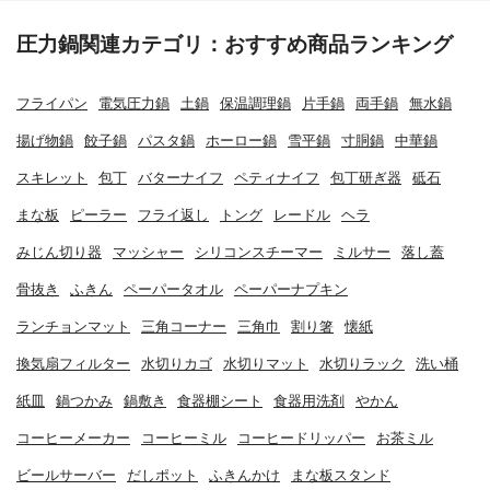
圧力鍋関連カテゴリ：おすすめ商品ランキング
フライパン
電気圧力鍋
土鍋
保温調理鍋
片手鍋
両手鍋
無水鍋
揚げ物鍋
餃子鍋
パスタ鍋
ホーロー鍋
雪平鍋
寸胴鍋
中華鍋
スキレット
包丁
バターナイフ
ペティナイフ
包丁研ぎ器
砥石
まな板
ピーラー
フライ返し
トング
レードル
ヘラ
みじん切り器
マッシャー
シリコンスチーマー
ミルサー
落し蓋
骨抜き
ふきん
ペーパータオル
ペーパーナプキン
ランチョンマット
三角コーナー
三角巾
割り箸
懐紙
換気扇フィルター
水切りカゴ
水切りマット
水切りラック
洗い桶
紙皿
鍋つかみ
鍋敷き
食器棚シート
食器用洗剤
やかん
コーヒーメーカー
コーヒーミル
コーヒードリッパー
お茶ミル
ビールサーバー
だしポット
ふきんかけ
まな板スタンド