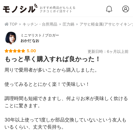
おすすめ商品がもらえる
クチコミポイ活サイト
TOP
キッチン・台所用品
圧力鍋
アサヒ軽金属(アサヒケイキンゾ
ミニマリスト / ブロガー
おかだ なお
5.00
更新日時：6ヶ月以上前
もっと早く購入すれば良かった！
周りで愛用者が多いことから購入しました。
使ってみるととにかく楽！で美味しい！
調理時間も短縮できますし、何よりお米が美味しく炊ける
ことに驚きます。
30年以上使って1度しか部品交換していないという友人も
いるくらい、丈夫で長持ち。