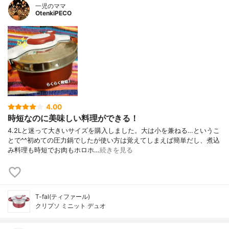
一児のママ
OtenkiPECO
4.00
時短なのに美味しい料理ができる！
4.2Lと迷って大きいサイズを購入しました。大は小を兼ねる…というこ
とで^^初めての圧力鍋でしたが使い方は覚えてしまえば簡単だし、煮込
み料理も時短でお肉もホロホ…
続きを見る
T-fal(ティファール)
クリプソ ミニット デュオ