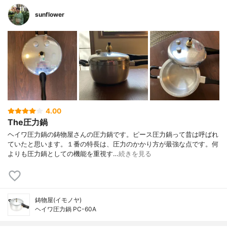
sunflower
4.00
The圧力鍋
ヘイワ圧力鍋の鋳物屋さんの圧力鍋です。ピース圧力鍋って昔は呼ばれ
ていたと思います。１番の特長は、圧力のかかり方が最強な点です。何
よりも圧力鍋としての機能を重視す…
続きを見る
鋳物屋(イモノヤ)
ヘイワ圧力鍋 PC-60A