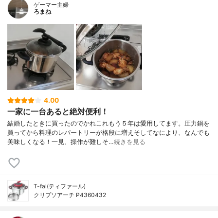
ゲーマー主婦
ろまね
4.00
一家に一台あると絶対便利！
結婚したときに買ったのでかれこれもう５年は愛用してます。圧力鍋を
買ってから料理のレパートリーが格段に増えそしてなにより、なんでも
美味しくなる！一見、操作が難しそ…
続きを見る
T-fal(ティファール)
クリプソアーチ P4360432