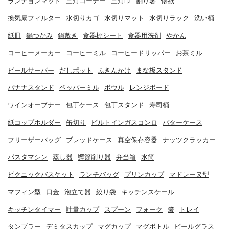
ランチョンマット
三角コーナー
三角巾
割り箸
懐紙
換気扇フィルター
水切りカゴ
水切りマット
水切りラック
洗い桶
紙皿
鍋つかみ
鍋敷き
食器棚シート
食器用洗剤
やかん
コーヒーメーカー
コーヒーミル
コーヒードリッパー
お茶ミル
ビールサーバー
だしポット
ふきんかけ
まな板スタンド
バナナスタンド
ペッパーミル
ボウル
レンジボード
ワインオープナー
包丁ケース
包丁スタンド
寿司桶
紙コップホルダー
缶切り
ビルトインガスコンロ
バターケース
フリーザーバッグ
ブレッドケース
真空保存容器
ナッツクラッカー
パスタマシン
蒸し器
鰹節削り器
弁当箱
水筒
ピクニックバスケット
ランチバッグ
プリンカップ
マドレーヌ型
マフィン型
口金
泡立て器
絞り袋
キッチンスケール
キッチンタイマー
計量カップ
スプーン
フォーク
箸
トレイ
タンブラー
デミタスカップ
マグカップ
マグボトル
ビールグラス