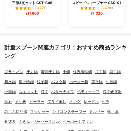
三徳3点セット GST-B46
スピードシャープナー GSS-01
3.77
3.67
(10)
(9)
¥17,600
¥1,320
計量スプーン関連カテゴリ：おすすめ商品ランキ
ング
フライパン
圧力鍋
電気圧力鍋
土鍋
保温調理鍋
片手鍋
両手鍋
無水鍋
揚げ物鍋
餃子鍋
パスタ鍋
ホーロー鍋
雪平鍋
寸胴鍋
中華鍋
スキレット
包丁
バターナイフ
ペティナイフ
包丁研ぎ器
砥石
まな板
ピーラー
フライ返し
トング
レードル
ヘラ
みじん切り器
マッシャー
シリコンスチーマー
ミルサー
落し蓋
骨抜き
ふきん
ペーパータオル
ペーパーナプキン