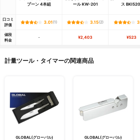
プーン 4本組
ール KW-201
ス BKI520
口コミ
3.01
(1)
3.15
(2)
3
評価
値段
-
¥2,403
¥523
料金
計量ツール・タイマーの関連商品
GLOBAL(グローバル)
GLOBAL(グローバル)