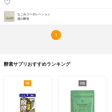
ス・トマト・スイカ・トウガン・パイナッ
プル・ゴーヤー・バナナ・メロン・ニンニ
ク・シシトウ・ピーマン・ズッキーニ・オ
なごみコーポレーション
クラ・ジャガイモ・サツマイモ・サトイ
瀧の酵母
モ・イチゴ・ミカン・レモンウメ・ビワ・
ブドウ・プルーン・スダチ・カボス・カ
キ・ナシ・パパイヤ・マンゴー・ユズ・コ
1
ンブ・ワカメ・ヒジキ・アオノリ・モズ
ク・アオサ・アカサ・シイタケ・マイタ
ケ・エノキタケ・シメジ・レイシ・アシタ
バ・オオバコ・カンゾウ・ドクダミ・ク
コ・スギナ・ウコン・マタタビ・ビワバ・
アズキ・クロマメ・インゲン・エダマメ・
酵素サプリおすすめランキング
玄米・大麦・ハト麦・アワ・キビ・ヒエ・
トウモロコシ・ゴマ・カシューナッツ・ア
ーモンド
1位
2位