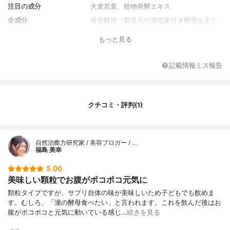
注目の成分
大麦若葉、植物発酵エキス
全成分
複合酵母（製造元の酒造家付き酵母を主と
するラクトアドジスサケ菌、パン酵母はサ
もっと見る
ッカロミセスセレビシエ菌（フランス産）
植物発酵エキス（107種類の植物原料をカッ
トせず黒糖（沖縄産）を用いて約２年間か
記載情報ミス報告
けて熟成発酵させたエキスを加熱しないで
特殊技術でパウダー化したもの） 大麦若葉
（大分産の有機栽培大麦若葉） フラクトオ
リゴ糖（オーストラリア産、さとうきび由
クチコミ・評判(1)
来） 植物発酵エキス 原材料 全107種類（季
節によって多少変わります） ダイコン・ニ
ンジン・カブ・ゴボウ・タマネギ・レンコ
ン・ショウガ・ミョウガ・ユリネ・ワサ
自然治癒力研究家 / 美容ブロガー / …
ビ・モヤシ・ハクサイ・キャベツ・ホウレ
福島 美幸
ンソウ・シュンギク・レタス・コンフリ
ー・モロヘイヤ・フキ・ミズナ・コマツ
5.00
ナ・チシャ・チンゲンサイ・サラダナ・ミ
美味しい顆粒でお腹がポコポコ元気に
ツバ・ニラ・ムラサキキャベツ・サニーレ
顆粒タイプですが、サプリ自体の味が美味しいため子どもでも飲めま
タス・パセリ・アサツキ・メネギ・セロ
す。むしろ、「瀧の酵母食べたい」と言われます。これを飲んだ後はお
リ・カリフラワー・ブロッコリー・食用ギ
腹がポコポコと元気に動いている感じ…
続きを見る
ク・タケノコ・ズイキ・ウド・アスパラガ
ス・カボチャ・キュウリ・シロウリ・ナ