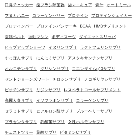
口臭チェッカー
歯ブラシ除菌器
歯マニキュア
青汁
オートミール
マヌカハニー
コラーゲンゼリー
プロテイン
プロテインシェイカー
プロテインバー
プロテインパンケーキ
BCAA
HMBサプリメント
腹筋ベルト
振動マシン
ボディスーツ
ダイエットスリッパ
ヒップアップショーツ
イヌリンサプリ
ラクトフェリンサプリ
すっぽんサプリ
にんにくサプリ
アスタキサンチンサプリ
オルニチンサプリ
グリシンサプリ
コエンザイムq10サプリ
セントジョーンズワート
チロシンサプリ
ノコギリヤシサプリ
ビオチンサプリ
リジンサプリ
レスベラトロールサプリメント
高麗人参サプリ
イソフラボンサプリ
コラーゲンサプリ
セラミドサプリ
ヒアルロン酸サプリ
ブルーベリーサプリ
プラセンタサプリ
乳酸菌サプリ
女性ホルモンサプリ
チェストツリー
葉酸サプリ
ビタミンCサプリ