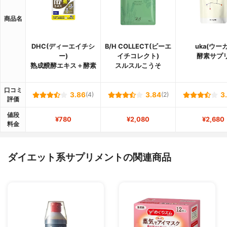
商品名
DHC(ディーエイチシ
B/H COLLECT(ビーエ
uka(ウーカ
ー)
イチコレクト)
酵素サプ
熟成醗酵エキス＋酵素
スルスルこうそ
口コミ
3.86
(4)
3.84
(2)
3
評価
値段
¥780
¥2,080
¥2,680
料金
ダイエット系サプリメントの関連商品