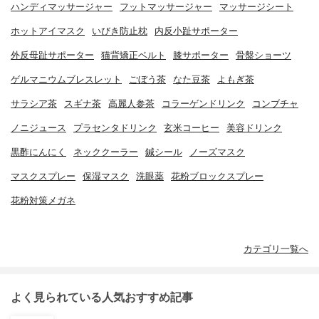
ハンディマッサージャー
フットマッサージャー
マッサージシート
ホットアイマスク
いびき防止枕
内反小趾サポーター
外反母趾サポーター
猫背矯正ベルト
膝サポーター
骨盤ショーツ
ゲルマニウムブレスレット
ごぼう茶
なた豆茶
よもぎ茶
サラシア茶
スギナ茶
高麗人参茶
コラーゲンドリンク
コンブチャ
ノニジュース
プラセンタドリンク
玄米コーヒー
美容ドリンク
黒酢にんにく
ネッククーラー
鍼シール
ノーズマスク
マスクスプレー
保湿マスク
洗眼薬
花粉ブロックスプレー
花粉対策メガネ
カテゴリ一覧へ
よく見られている人気おすすめ記事