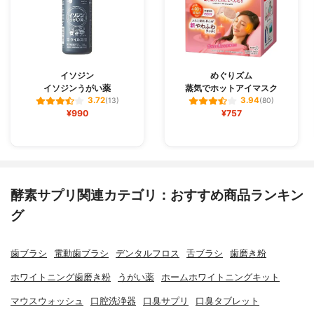
イソジン
めぐりズム
イソジンうがい薬
蒸気でホットアイマスク
3.72
3.94
(13)
(80)
¥990
¥757
酵素サプリ関連カテゴリ：おすすめ商品ランキン
グ
歯ブラシ
電動歯ブラシ
デンタルフロス
舌ブラシ
歯磨き粉
ホワイトニング歯磨き粉
うがい薬
ホームホワイトニングキット
マウスウォッシュ
口腔洗浄器
口臭サプリ
口臭タブレット