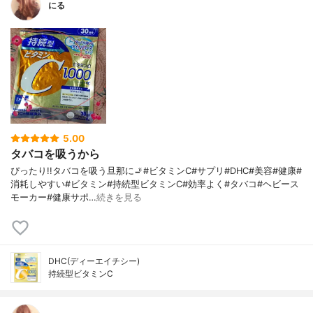
にる
5.00
タバコを吸うから
ぴったり!!タバコを吸う旦那に🚬#ビタミンC#サプリ#DHC#美容#健康#
消耗しやすい#ビタミン#持続型ビタミンC#効率よく#タバコ#ヘビース
モーカー#健康サポ…
続きを見る
DHC(ディーエイチシー)
持続型ビタミンC