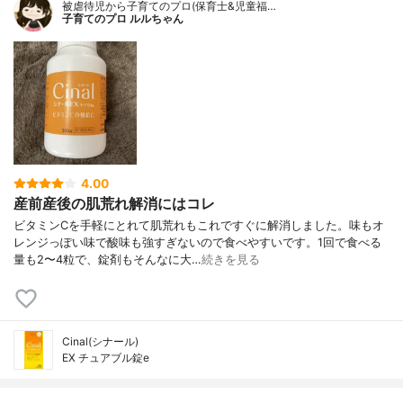
被虐待児から子育てのプロ(保育士&児童福…
子育てのプロ ルルちゃん
4.00
産前産後の肌荒れ解消にはコレ
ビタミンCを手軽にとれて肌荒れもこれですぐに解消しました。味もオ
レンジっぽい味で酸味も強すぎないので食べやすいです。1回で食べる
量も2〜4粒で、錠剤もそんなに大…
続きを見る
Cinal(シナール)
EX チュアブル錠e