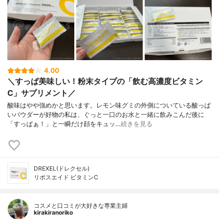
4.00
＼すっぱ美味しい！粉末タイプの「飲む高濃度ビタミン
C」サプリメント／
酸味はやや強めかと思います。レモン味グミの外側についている酸っぱ
いパウダーが好物の私は、ぐっと一口のお水と一緒に飲みこんだ後に
「すっぱぁ！」と一瞬だけ顔をキュッ…
続きを見る
DREXEL(ドレクセル)
リポスエイド ビタミンC
コスメと口コミが大好きな専業主婦
kirakiranoriko