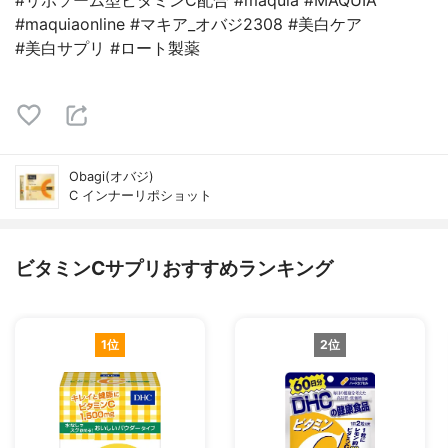
#リポソーム型ビタミンC配合 #maquia #MAQUIA
#maquiaonline #マキア_オバジ2308 #美白ケア
#美白サプリ #ロート製薬
Obagi(オバジ)
C インナーリポショット
ビタミンCサプリおすすめランキング
1位
2位