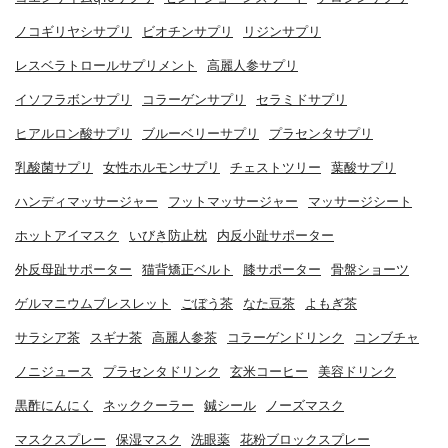
ノコギリヤシサプリ
ビオチンサプリ
リジンサプリ
レスベラトロールサプリメント
高麗人参サプリ
イソフラボンサプリ
コラーゲンサプリ
セラミドサプリ
ヒアルロン酸サプリ
ブルーベリーサプリ
プラセンタサプリ
乳酸菌サプリ
女性ホルモンサプリ
チェストツリー
葉酸サプリ
ハンディマッサージャー
フットマッサージャー
マッサージシート
ホットアイマスク
いびき防止枕
内反小趾サポーター
外反母趾サポーター
猫背矯正ベルト
膝サポーター
骨盤ショーツ
ゲルマニウムブレスレット
ごぼう茶
なた豆茶
よもぎ茶
サラシア茶
スギナ茶
高麗人参茶
コラーゲンドリンク
コンブチャ
ノニジュース
プラセンタドリンク
玄米コーヒー
美容ドリンク
黒酢にんにく
ネッククーラー
鍼シール
ノーズマスク
マスクスプレー
保湿マスク
洗眼薬
花粉ブロックスプレー