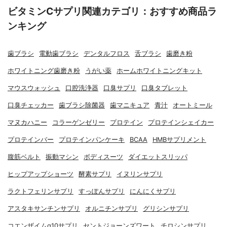
ビタミンCサプリ関連カテゴリ：おすすめ商品ラ
ンキング
歯ブラシ
電動歯ブラシ
デンタルフロス
舌ブラシ
歯磨き粉
ホワイトニング歯磨き粉
うがい薬
ホームホワイトニングキット
マウスウォッシュ
口腔洗浄器
口臭サプリ
口臭タブレット
口臭チェッカー
歯ブラシ除菌器
歯マニキュア
青汁
オートミール
マヌカハニー
コラーゲンゼリー
プロテイン
プロテインシェイカー
プロテインバー
プロテインパンケーキ
BCAA
HMBサプリメント
腹筋ベルト
振動マシン
ボディスーツ
ダイエットスリッパ
ヒップアップショーツ
酵素サプリ
イヌリンサプリ
ラクトフェリンサプリ
すっぽんサプリ
にんにくサプリ
アスタキサンチンサプリ
オルニチンサプリ
グリシンサプリ
コエンザイムq10サプリ
セントジョーンズワート
チロシンサプリ