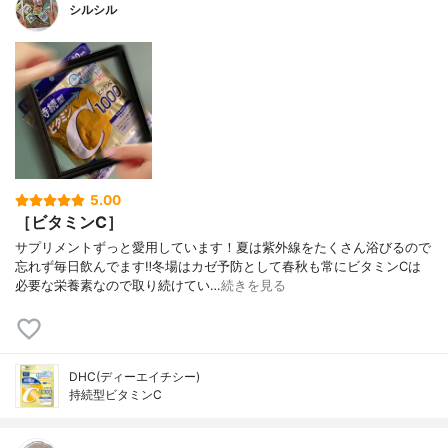
シルシル
5.00
［ビタミンC］
サプリメントずっと愛用しています！夏は紫外線をたくさん浴びるので
忘れず毎日飲んでます‼︎冬場はカゼ予防として春秋も常にビタミンCは
必要な栄養素なので取り続けてい…
続きを見る
DHC(ディーエイチシー)
持続型ビタミンC