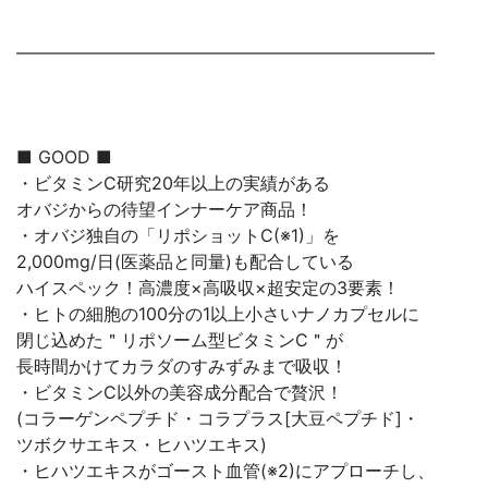
————————————————————————
■ GOOD ■
・ビタミンC研究20年以上の実績がある
オバジからの待望インナーケア商品！
・オバジ独自の「リポショットC(※1)」を
2,000mg/日(医薬品と同量)も配合している
ハイスペック！高濃度×高吸収×超安定の3要素！
・ヒトの細胞の100分の1以上小さいナノカプセルに
閉じ込めた＂リポソーム型ビタミンC＂が
長時間かけてカラダのすみずみまで吸収！
・ビタミンC以外の美容成分配合で贅沢！
(コラーゲンペプチド・コラプラス[大豆ペプチド]・
ツボクサエキス・ヒハツエキス)
・ヒハツエキスがゴースト血管(※2)にアプローチし、