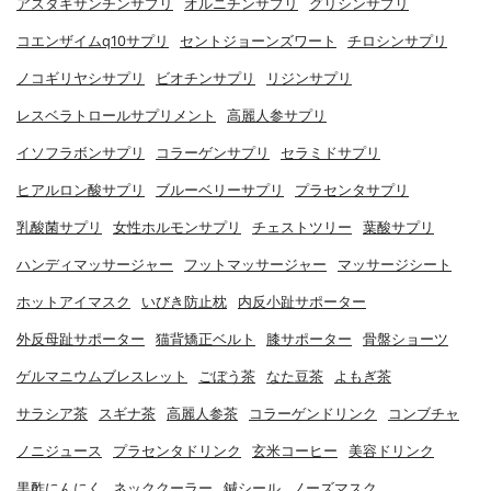
アスタキサンチンサプリ
オルニチンサプリ
グリシンサプリ
コエンザイムq10サプリ
セントジョーンズワート
チロシンサプリ
ノコギリヤシサプリ
ビオチンサプリ
リジンサプリ
レスベラトロールサプリメント
高麗人参サプリ
イソフラボンサプリ
コラーゲンサプリ
セラミドサプリ
ヒアルロン酸サプリ
ブルーベリーサプリ
プラセンタサプリ
乳酸菌サプリ
女性ホルモンサプリ
チェストツリー
葉酸サプリ
ハンディマッサージャー
フットマッサージャー
マッサージシート
ホットアイマスク
いびき防止枕
内反小趾サポーター
外反母趾サポーター
猫背矯正ベルト
膝サポーター
骨盤ショーツ
ゲルマニウムブレスレット
ごぼう茶
なた豆茶
よもぎ茶
サラシア茶
スギナ茶
高麗人参茶
コラーゲンドリンク
コンブチャ
ノニジュース
プラセンタドリンク
玄米コーヒー
美容ドリンク
黒酢にんにく
ネッククーラー
鍼シール
ノーズマスク