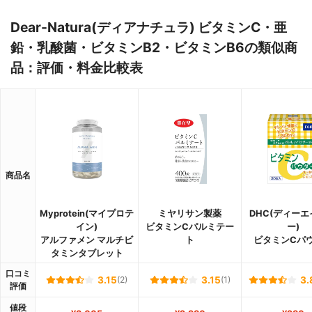
Dear-Natura(ディアナチュラ) ビタミンC・亜
鉛・乳酸菌・ビタミンB2・ビタミンB6の類似商
品：評価・料金比較表
商品名
Myprotein(マイプロテ
ミヤリサン製薬
DHC(ディー
イン)
ビタミンCパルミテー
ー)
アルファメン マルチビ
ト
ビタミンCパ
タミンタブレット
口コミ
3.15
(2)
3.15
(1)
3.
評価
値段