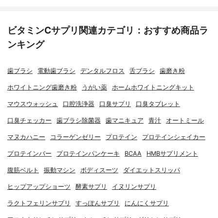
ビタミンCサプリ関連カテゴリ：おすすめ商品ラ
ンキング
歯ブラシ
電動歯ブラシ
デンタルフロス
舌ブラシ
歯磨き粉
ホワイトニング歯磨き粉
うがい薬
ホームホワイトニングキット
マウスウォッシュ
口腔洗浄器
口臭サプリ
口臭タブレット
口臭チェッカー
歯ブラシ除菌器
歯マニキュア
青汁
オートミール
マヌカハニー
コラーゲンゼリー
プロテイン
プロテインシェイカー
プロテインバー
プロテインパンケーキ
BCAA
HMBサプリメント
腹筋ベルト
振動マシン
ボディスーツ
ダイエットスリッパ
ヒップアップショーツ
酵素サプリ
イヌリンサプリ
ラクトフェリンサプリ
すっぽんサプリ
にんにくサプリ