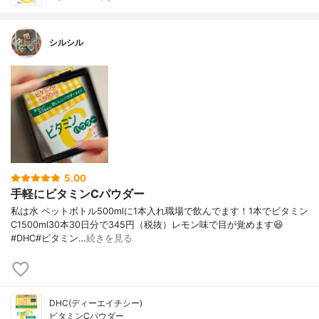
シルシル
5.00
手軽にビタミンCパウダー
私は水 ペットボトル500mlに1本入れ職場で飲んでます！1本でビタミン
C1500ml30本30日分で345円（税抜）レモン味で目が覚めます😆
#DHC#ビタミン…
続きを見る
DHC(ディーエイチシー)
ビタミンCパウダー