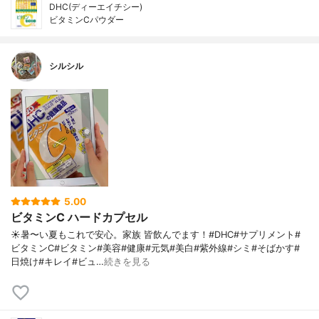
DHC(ディーエイチシー)
ビタミンCパウダー
シルシル
5.00
ビタミンC ハードカプセル
☀️暑〜い夏もこれで安心。家族 皆飲んでます！#DHC#サプリメント#
ビタミンC#ビタミン#美容#健康#元気#美白#紫外線#シミ#そばかす#
日焼け#キレイ#ビュ…
続きを見る