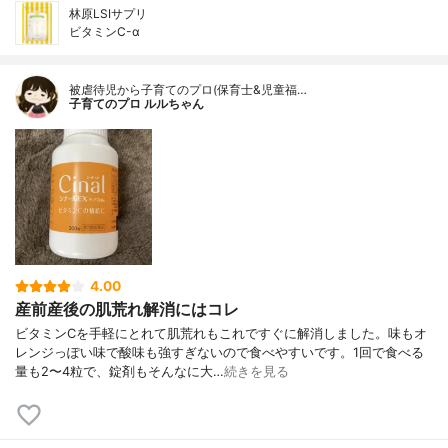
林原LSIサプリ
ビタミンC-α
被虐待児から子育てのプロ(保育士&児童福…
子育てのプロ ルルちゃん
4.00
産前産後の肌荒れ解消にはコレ
ビタミンCを手軽にとれて肌荒れもこれですぐに解消しました。味もオ
レンジっぽい味で酸味も強すぎないので食べやすいです。1回で食べる
量も2〜4粒で、錠剤もそんなに大…
続きを見る