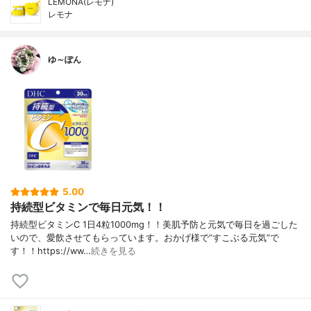
LEMONA(レモナ)
レモナ
ゆ～ぽん
5.00
持続型ビタミンで毎日元気！！
持続型ビタミンC 1日4粒1000mg！！美肌予防と元気で毎日を過ごした
いので、愛飲させてもらっています。おかげ様で”すこぶる元気”で
す！！https://ww…
続きを見る