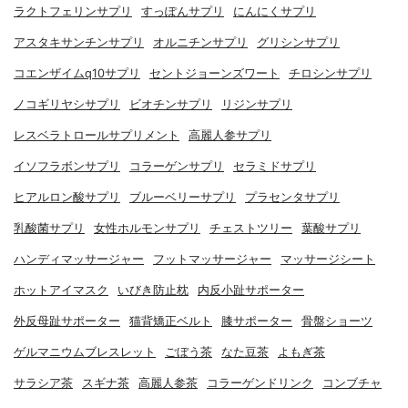
ラクトフェリンサプリ
すっぽんサプリ
にんにくサプリ
アスタキサンチンサプリ
オルニチンサプリ
グリシンサプリ
コエンザイムq10サプリ
セントジョーンズワート
チロシンサプリ
ノコギリヤシサプリ
ビオチンサプリ
リジンサプリ
レスベラトロールサプリメント
高麗人参サプリ
イソフラボンサプリ
コラーゲンサプリ
セラミドサプリ
ヒアルロン酸サプリ
ブルーベリーサプリ
プラセンタサプリ
乳酸菌サプリ
女性ホルモンサプリ
チェストツリー
葉酸サプリ
ハンディマッサージャー
フットマッサージャー
マッサージシート
ホットアイマスク
いびき防止枕
内反小趾サポーター
外反母趾サポーター
猫背矯正ベルト
膝サポーター
骨盤ショーツ
ゲルマニウムブレスレット
ごぼう茶
なた豆茶
よもぎ茶
サラシア茶
スギナ茶
高麗人参茶
コラーゲンドリンク
コンブチャ