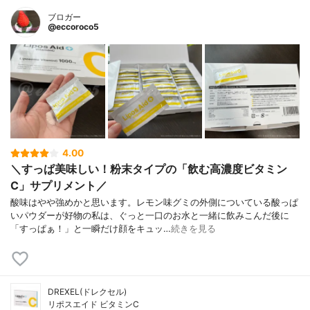
ブロガー
@eccoroco5
4.00
＼すっぱ美味しい！粉末タイプの「飲む高濃度ビタミン
C」サプリメント／
酸味はやや強めかと思います。レモン味グミの外側についている酸っぱ
いパウダーが好物の私は、ぐっと一口のお水と一緒に飲みこんだ後に
「すっぱぁ！」と一瞬だけ顔をキュッ…
続きを見る
DREXEL(ドレクセル)
リポスエイド ビタミンC