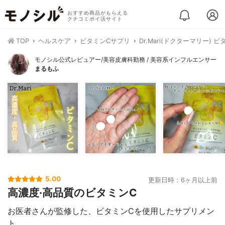
おすすめ商品がもらえる
クチコミポイ活サイト
TOP
ヘルスケア
ビタミンCサプリ
Dr.Mari(ドクターマリー) ビ
モノシル公式レビュアー/美容皮膚科勤務 / 美容系インフルエンサー
まるもふ
5.00
更新日時：6ヶ月以上前
高濃度·高品質のビタミンC
お医者さんが監修した、ビタミンCを使用したサプリメン
ト。