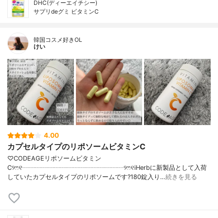
DHC(ディーエイチシー)
サプリdeグミ ビタミンC
韓国コスメ好きOL
けい
4.00
カプセルタイプのリポソームビタミンC
♡CODEAGEリポソームビタミン
C୨ෆ୧┈┈┈┈┈┈┈┈┈┈┈┈┈┈┈┈୨ෆ୧iHerbに新製品として入荷
していたカプセルタイプのリポソームです?180錠入り…
続きを見る