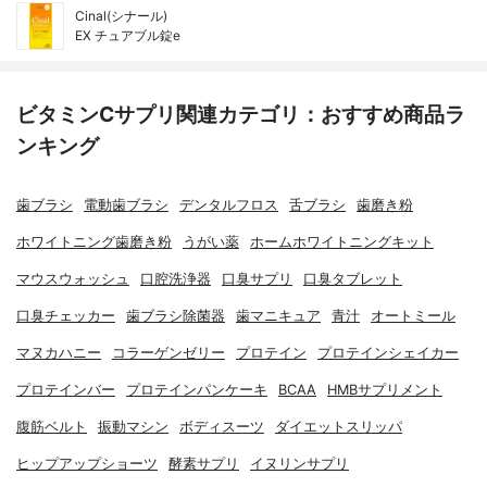
Cinal(シナール)
EX チュアブル錠e
ビタミンCサプリ関連カテゴリ：おすすめ商品ラ
ンキング
歯ブラシ
電動歯ブラシ
デンタルフロス
舌ブラシ
歯磨き粉
ホワイトニング歯磨き粉
うがい薬
ホームホワイトニングキット
マウスウォッシュ
口腔洗浄器
口臭サプリ
口臭タブレット
口臭チェッカー
歯ブラシ除菌器
歯マニキュア
青汁
オートミール
マヌカハニー
コラーゲンゼリー
プロテイン
プロテインシェイカー
プロテインバー
プロテインパンケーキ
BCAA
HMBサプリメント
腹筋ベルト
振動マシン
ボディスーツ
ダイエットスリッパ
ヒップアップショーツ
酵素サプリ
イヌリンサプリ