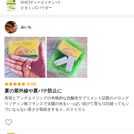
DHC(ディーエイチシー)
ビタミンCパウダー
みいち
5.00
夏の紫外線や夏バテ防止に
美容とアンチエイジングの本格的な抗酸化サプリメント話題のメロング
リソディン南フランスで太陽の光をいっぱい浴びて育ち12日経ってもシ
ワにならない若さが長続きするメ…
続きを見る