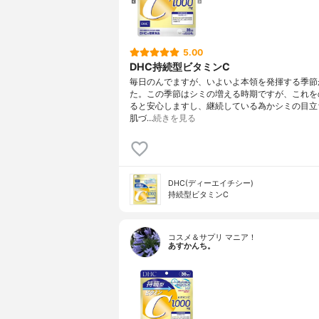
5.00
DHC持続型ビタミンC
毎日のんでますが、いよいよ本領を発揮する季節
た。この季節はシミの増える時期ですが、これを
ると安心しますし、継続している為かシミの目立
肌づ…
続きを見る
DHC(ディーエイチシー)
持続型ビタミンC
コスメ＆サプリ マニア！
あすかんち。