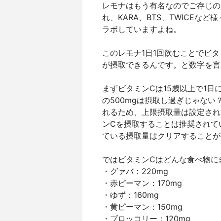
レモナはもう有名なのでご存じの
れ、KARA、BTS、TWICE
ラボしていますよね。
このレモナ1日1回飲むことでビタミン
が摂取できるんです。と数字を言
まずビタミンCは15歳以上で1日
の500mgは摂取し過ぎじゃな
れるため、上限摂取量は設定されて
ンCを摂取することは推奨されて
ている摂取量はクリアすることが
ではビタミンCはどんな食べ物に
・グァバ：220mg
・赤ピーマン：170mg
・ゆず：160mg
・黄ピーマン：150mg
・ブロッコリー：120mg