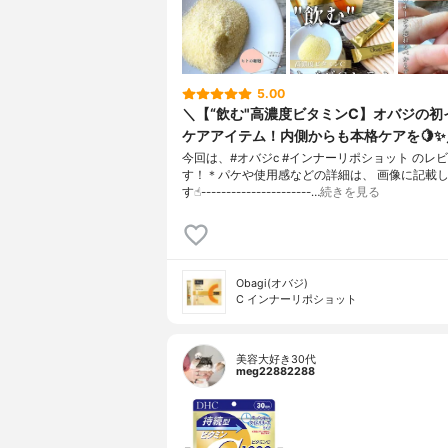
5.00
＼【“飲む"高濃度ビタミンC】オバジの初
ケアアイテム！内側からも本格ケアを🍋✨
今回は、#オバジc #インナーリポショット のレ
す！＊パケや使用感などの詳細は、 画像に記載
す☝︎----------------------…
続きを見る
Obagi(オバジ)
C インナーリポショット
美容大好き30代
meg22882288