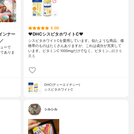
5.00
インナー
❤︎DHCシスビタホワイトC❤︎
／
シスビタホワイトCを愛用しています。似たような商品、価
格帯のものはたくさんありますが、これは成分が充実して
ビューで
います。ビタミンC 1000mgだけでなく、ビタミン…
続きを
してありま
見る
DHC(ディーエイチシー)
シスビタホワイトC
シルシル