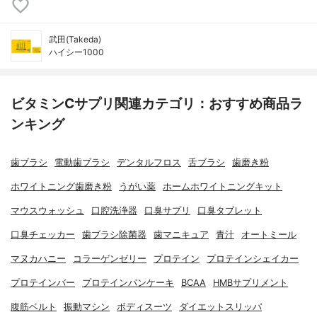
武田(Takeda)
ハイシー1000
ビタミンCサプリ関連カテゴリ：おすすめ商品ラ
ンキング
歯ブラシ
電動歯ブラシ
デンタルフロス
舌ブラシ
歯磨き粉
ホワイトニング歯磨き粉
うがい薬
ホームホワイトニングキット
マウスウォッシュ
口腔洗浄器
口臭サプリ
口臭タブレット
口臭チェッカー
歯ブラシ除菌器
歯マニキュア
青汁
オートミール
マヌカハニー
コラーゲンゼリー
プロテイン
プロテインシェイカー
プロテインバー
プロテインパンケーキ
BCAA
HMBサプリメント
腹筋ベルト
振動マシン
ボディスーツ
ダイエットスリッパ