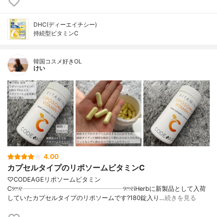
DHC(ディーエイチシー)
持続型ビタミンC
韓国コスメ好きOL
けい
4.00
カプセルタイプのリポソームビタミンC
♡CODEAGEリポソームビタミン
C୨ෆ୧┈┈┈┈┈┈┈┈┈┈┈┈┈┈┈┈୨ෆ୧iHerbに新製品として入荷
していたカプセルタイプのリポソームです?180錠入り…
続きを見る