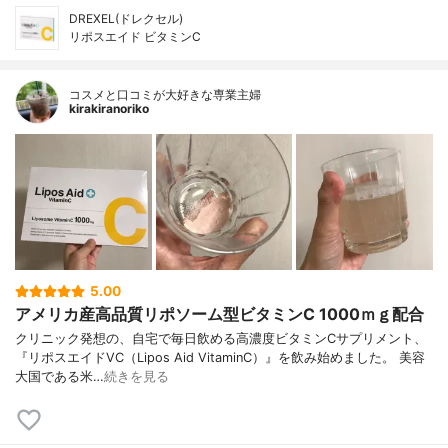
DREXEL(ドレクセル)
リポスエイド ビタミンC
コスメと口コミが大好きな専業主婦
kirakiranoriko
5.00
アメリカ産高品質リポソーム型ビタミンC 1000ｍｇ配合
クリニック発想の、自宅で毎日飲める高濃度ビタミンCサプリメント、
『リポスエイドVC（Lipos Aid VitaminC）』を飲み始めました。 美容
大国である米…
続きを見る