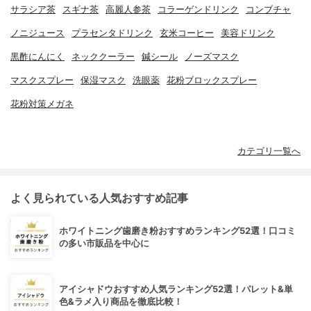
サラシア茶
スギナ茶
高麗人参茶
コラーゲンドリンク
コンブチャ
ノニジュース
プラセンタドリンク
玄米コーヒー
美容ドリンク
黒酢にんにく
ネッククーラー
鍼シール
ノーズマスク
マスクスプレー
保湿マスク
洗眼薬
花粉ブロックスプレー
花粉対策メガネ
カテゴリ一覧へ
よく見られている人気おすすめ記事
ホワイトニング歯磨き粉おすすめランキング52選！口コミ
の多い市販品を中心に
アイシャドウおすすめ人気ランキング52選！パレット&単
色&ラメ入り商品を徹底比較！