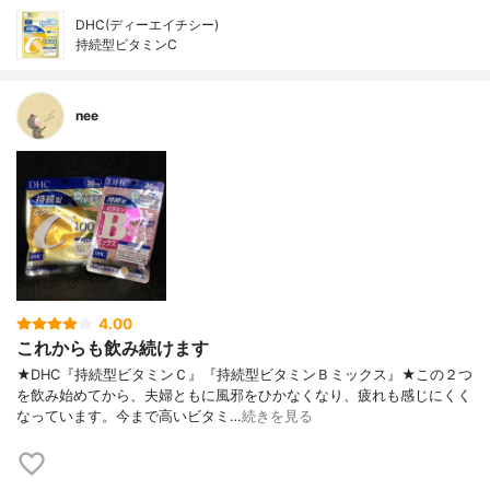
DHC(ディーエイチシー)
持続型ビタミンC
nee
4.00
これからも飲み続けます
★DHC『持続型ビタミンＣ』『持続型ビタミンＢミックス』★この２つ
を飲み始めてから、夫婦ともに風邪をひかなくなり、疲れも感じにくく
なっています。今まで高いビタミ…
続きを見る