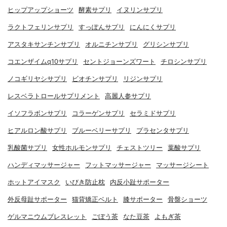
ヒップアップショーツ
酵素サプリ
イヌリンサプリ
ラクトフェリンサプリ
すっぽんサプリ
にんにくサプリ
アスタキサンチンサプリ
オルニチンサプリ
グリシンサプリ
コエンザイムq10サプリ
セントジョーンズワート
チロシンサプリ
ノコギリヤシサプリ
ビオチンサプリ
リジンサプリ
レスベラトロールサプリメント
高麗人参サプリ
イソフラボンサプリ
コラーゲンサプリ
セラミドサプリ
ヒアルロン酸サプリ
ブルーベリーサプリ
プラセンタサプリ
乳酸菌サプリ
女性ホルモンサプリ
チェストツリー
葉酸サプリ
ハンディマッサージャー
フットマッサージャー
マッサージシート
ホットアイマスク
いびき防止枕
内反小趾サポーター
外反母趾サポーター
猫背矯正ベルト
膝サポーター
骨盤ショーツ
ゲルマニウムブレスレット
ごぼう茶
なた豆茶
よもぎ茶