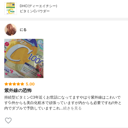
DHC(ディーエイチシー)
ビタミンCパウダー
にる
5.00
紫外線の恐怖
持続型ビタミンC3年近くお世話になってますやはり紫外線はこわいで
す💦外からも美白化粧水で頑張っていますが内からも必要ですね!!外と
内でダブルで予防していますこれ…
続きを見る