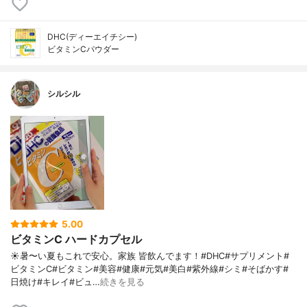
DHC(ディーエイチシー)
ビタミンCパウダー
シルシル
5.00
ビタミンC ハードカプセル
☀️暑〜い夏もこれで安心。家族 皆飲んでます！#DHC#サプリメント#
ビタミンC#ビタミン#美容#健康#元気#美白#紫外線#シミ#そばかす#
日焼け#キレイ#ビュ…
続きを見る