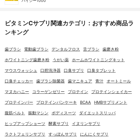
ハイシー1000
ビタミンCサプリ関連カテゴリ：おすすめ商品ラ
ンキング
歯ブラシ
電動歯ブラシ
デンタルフロス
舌ブラシ
歯磨き粉
ホワイトニング歯磨き粉
うがい薬
ホームホワイトニングキット
マウスウォッシュ
口腔洗浄器
口臭サプリ
口臭タブレット
口臭チェッカー
歯ブラシ除菌器
歯マニキュア
青汁
オートミール
マヌカハニー
コラーゲンゼリー
プロテイン
プロテインシェイカー
プロテインバー
プロテインパンケーキ
BCAA
HMBサプリメント
腹筋ベルト
振動マシン
ボディスーツ
ダイエットスリッパ
ヒップアップショーツ
酵素サプリ
イヌリンサプリ
ラクトフェリンサプリ
すっぽんサプリ
にんにくサプリ