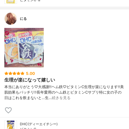
にる
5.00
生理が楽になって嬉しい
本当にありがとう♡大感謝!!ヘム鉄♡ビタミンC生理が楽になります!!美
肌効果もバッチリ!!長年愛用のヘム鉄とビタミンCサプリ特に女の子の
日はこれを飲まないと…生…
続きを見る
DHC(ディーエイチシー)