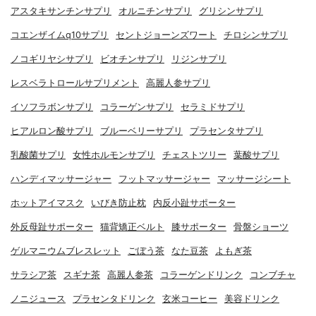
アスタキサンチンサプリ
オルニチンサプリ
グリシンサプリ
コエンザイムq10サプリ
セントジョーンズワート
チロシンサプリ
ノコギリヤシサプリ
ビオチンサプリ
リジンサプリ
レスベラトロールサプリメント
高麗人参サプリ
イソフラボンサプリ
コラーゲンサプリ
セラミドサプリ
ヒアルロン酸サプリ
ブルーベリーサプリ
プラセンタサプリ
乳酸菌サプリ
女性ホルモンサプリ
チェストツリー
葉酸サプリ
ハンディマッサージャー
フットマッサージャー
マッサージシート
ホットアイマスク
いびき防止枕
内反小趾サポーター
外反母趾サポーター
猫背矯正ベルト
膝サポーター
骨盤ショーツ
ゲルマニウムブレスレット
ごぼう茶
なた豆茶
よもぎ茶
サラシア茶
スギナ茶
高麗人参茶
コラーゲンドリンク
コンブチャ
ノニジュース
プラセンタドリンク
玄米コーヒー
美容ドリンク