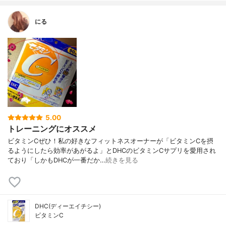
にる
5.00
トレーニングにオススメ
ビタミンCぜひ！私の好きなフィットネスオーナーが「ビタミンCを摂
るようにしたら効率があがるよ」とDHCのビタミンCサプリを愛用され
ており「しかもDHCが一番だか…
続きを見る
DHC(ディーエイチシー)
ビタミンC