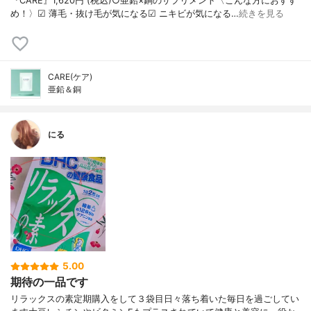
『CARE』1,620円 (税込)○亜鉛×銅のサプリメント〈こんな方におすす
め！〉︎︎︎︎︎︎☑︎ 薄毛・抜け毛が気になる︎︎︎︎︎︎☑︎ ニキビが気になる︎︎…
続きを見る
CARE(ケア)
亜鉛＆銅
にる
5.00
期待の一品です
リラックスの素定期購入をして３袋目日々落ち着いた毎日を過ごしてい