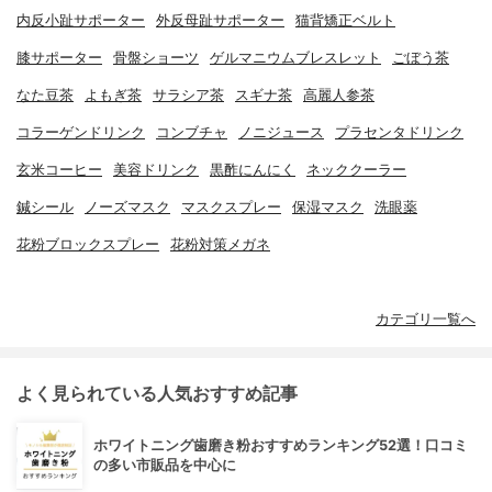
内反小趾サポーター
外反母趾サポーター
猫背矯正ベルト
膝サポーター
骨盤ショーツ
ゲルマニウムブレスレット
ごぼう茶
なた豆茶
よもぎ茶
サラシア茶
スギナ茶
高麗人参茶
コラーゲンドリンク
コンブチャ
ノニジュース
プラセンタドリンク
玄米コーヒー
美容ドリンク
黒酢にんにく
ネッククーラー
鍼シール
ノーズマスク
マスクスプレー
保湿マスク
洗眼薬
花粉ブロックスプレー
花粉対策メガネ
カテゴリ一覧へ
よく見られている人気おすすめ記事
ホワイトニング歯磨き粉おすすめランキング52選！口コミ
の多い市販品を中心に