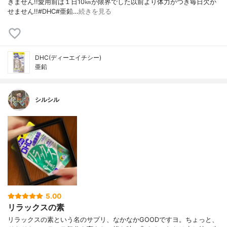
きません!!愛用前は１日10㎞が限界でした以前より体力がつき毎日欠か
せません!!#DHC#亜鉛…
続きを見る
DHC(ディーエイチシー)
亜鉛
シルシル
5.00
リラックスの素
リラックスの素という名のサプリ、なかなかGOODですヨ。ちょっと、