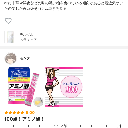
特に中華や洋食などの味の濃い物を食べている傾向があると最近気づい
たのでした🤣🥲💦⁡⁡それと…
続きを見る
デルソル
スラキュア
モンタ
5.00
100点！アミノ酸！
＋＋＋＋＋＋＋＋＋＋＋＋＋アミノ酸＋＋＋＋＋＋＋＋＋＋＋＋＋これ