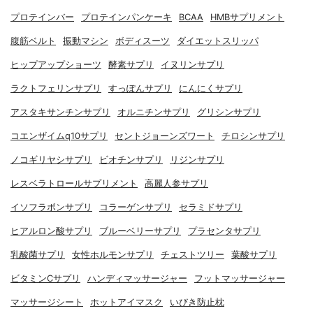
プロテインバー
プロテインパンケーキ
BCAA
HMBサプリメント
腹筋ベルト
振動マシン
ボディスーツ
ダイエットスリッパ
ヒップアップショーツ
酵素サプリ
イヌリンサプリ
ラクトフェリンサプリ
すっぽんサプリ
にんにくサプリ
アスタキサンチンサプリ
オルニチンサプリ
グリシンサプリ
コエンザイムq10サプリ
セントジョーンズワート
チロシンサプリ
ノコギリヤシサプリ
ビオチンサプリ
リジンサプリ
レスベラトロールサプリメント
高麗人参サプリ
イソフラボンサプリ
コラーゲンサプリ
セラミドサプリ
ヒアルロン酸サプリ
ブルーベリーサプリ
プラセンタサプリ
乳酸菌サプリ
女性ホルモンサプリ
チェストツリー
葉酸サプリ
ビタミンCサプリ
ハンディマッサージャー
フットマッサージャー
マッサージシート
ホットアイマスク
いびき防止枕