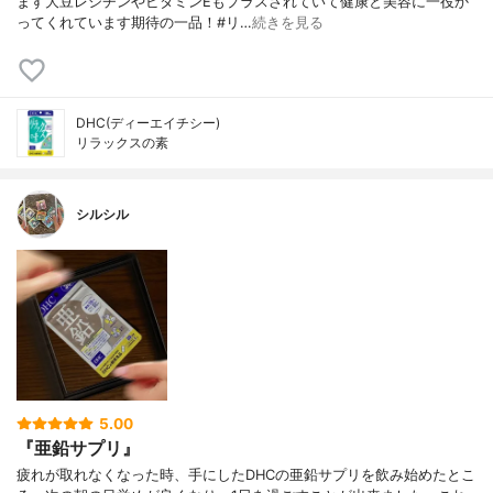
ます大豆レシチンやビタミンEもプラスされていて健康と美容に一役か
ってくれています期待の一品！#リ…
続きを見る
DHC(ディーエイチシー)
リラックスの素
シルシル
5.00
『亜鉛サプリ』
疲れが取れなくなった時、手にしたDHCの亜鉛サプリを飲み始めたとこ