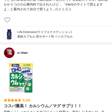
かかりつけの心療内科で出されたけど，「iHerbのサイトで買えます
よ」と案内されて自分で買うよう…
続きを見る
Life Extension(ライフエクステンション)
亜鉛カプセル 高サポート性 ベジカプセル
a-chan
5.00
コスパ最高！ カルシウム／マグ サプリ！！
前略！！しっかりとしたサプリメント効果は、充分しりませんが、今、