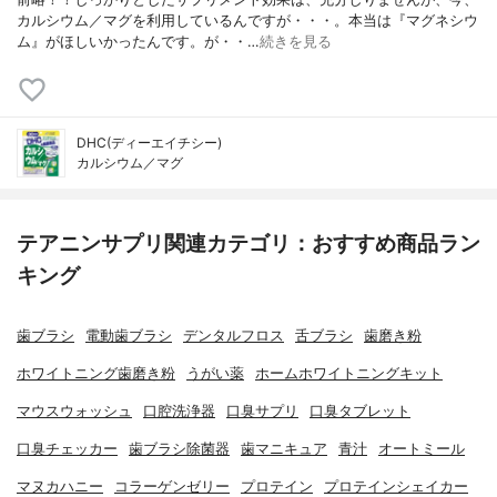
カルシウム／マグを利用しているんですが・・・。本当は『マグネシウ
ム』がほしいかったんです。が・・…
続きを見る
DHC(ディーエイチシー)
カルシウム／マグ
テアニンサプリ関連カテゴリ：おすすめ商品ラン
キング
歯ブラシ
電動歯ブラシ
デンタルフロス
舌ブラシ
歯磨き粉
ホワイトニング歯磨き粉
うがい薬
ホームホワイトニングキット
マウスウォッシュ
口腔洗浄器
口臭サプリ
口臭タブレット
口臭チェッカー
歯ブラシ除菌器
歯マニキュア
青汁
オートミール
マヌカハニー
コラーゲンゼリー
プロテイン
プロテインシェイカー