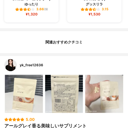
ゆったり
グッスリラ
3.66
3.15
(9)
¥1,320
¥1,530
関連おすすめクチコミ
yk_free12636
5.00
アールグレイ香る美味しいサプリメント